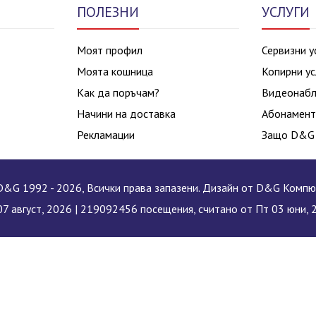
ПОЛЕЗНИ
УСЛУГИ
Моят профил
Сервизни у
Моята кошница
Копирни ус
Как да поръчам?
Видеонаб
Начини на доставка
Абонамент
Рекламации
Защо D&G
&G 1992 - 2026, Всички права запазени. Дизайн от D&G Комп
7 август, 2026 |
219092456 посещения, считано от Пт 03 юни, 