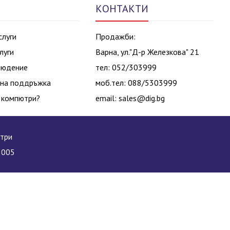
КОНТАКТИ
слуги
Продажби:
луги
Варна, ул."Д-р Железкова" 21
людение
тел: 052/303999
на поддръжка
моб.тел: 088/5303999
 компютри?
email:
sales@dig.bg
ютри
2005