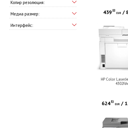
Копир резолюция:
00
439
/
Медиа размер:
EUR
Интерфейс:
HP Color LaserJ
4302fd
83
624
/
1
EUR