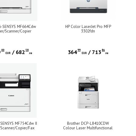
 i-SENSYS MF664Cdw
HP Color LaserJet Pro MFP
ter/Scanner/Copier
3302fdn
00
58
99
86
9
/
682
364
/
713
EUR
лв
EUR
лв
-SENSYS MF754Cdw II
Brother DCP-L8410CDW
r/Scanner/Copier/Fax
Colour Laser Multifunctional