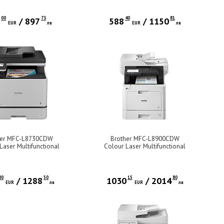
00
73
40
81
9
/
897
588
/
1150
EUR
лв
EUR
лв
her MFC-L8730CDW
Brother MFC-L8900CDW
Laser Multifunctional
Colour Laser Multifunctional
80
50
15
80
/
1288
1030
/
2014
EUR
лв
EUR
лв