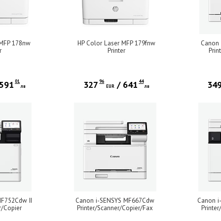
 MFP 178nw
HP Color Laser MFP 179fnw
Canon
r
Printer
Prin
01
96
44
591
327
/
641
34
лв
EUR
лв
F752Cdw II
Canon i-SENSYS MF667Cdw
Canon i
r/Copier
Printer/Scanner/Copier/Fax
Printe