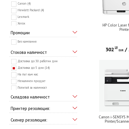
Canon (4)
Hewlett Packard (4)
Lexmark
Xerox
HP Color Laser
Printe
Промоции
Без кампания
18
302
/
EUR
Стокова наличност
Доставка до 30 работни дни
Доставка до 5 дни (14)
На път към нас
Неналичен продукт
Попитай за наличност
Складова наличност
Принтер резолюция:
Canon i-SENSYS M
Скенер резолюция:
Printer/Scanne