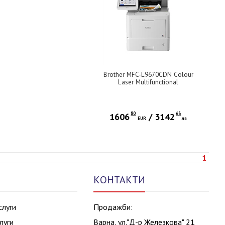
Brother MFC-L9670CDN Colour
Laser Multifunctional
80
63
1606
/
3142
EUR
лв
1
КОНТАКТИ
слуги
Продажби:
луги
Варна, ул."Д-р Железкова" 21