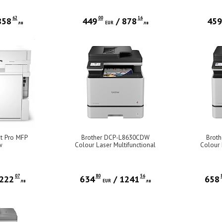
62
00
16
858
449
/
878
45
лв
EUR
лв
et Pro MFP
Brother DCP-L8630CDW
Brot
w
Colour Laser Multifunctional
Colour 
07
80
56
222
634
/
1241
658
лв
EUR
лв