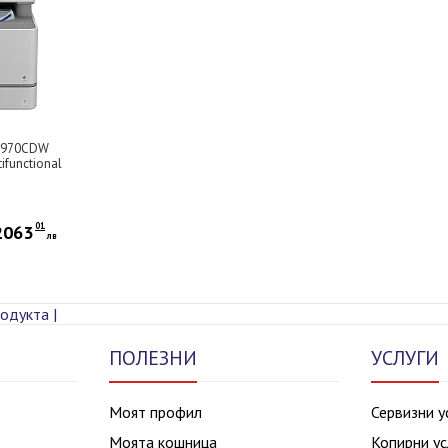
L8970CDW
ifunctional
01
2063
лв
одукта |
ПОЛЕЗНИ
УСЛУГИ
Моят профил
Сервизни у
Моята кошница
Копирни ус