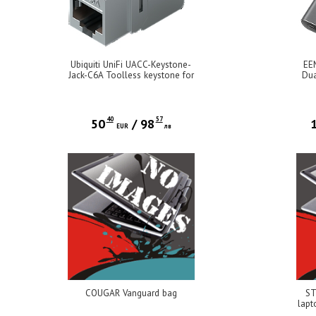
Ubiquiti UniFi UACC-Keystone-
EE
Jack-C6A Toolless keystone for
Du
terminating a Cat6A Ethernet
MAS
jack without the use of a
USB
punch-down or crimping tool,
two 
(12) Keystone Jacks per pack
40
57
50
/
98
EUR
лв
COUGAR Vanguard bag
ST
lapt
sta