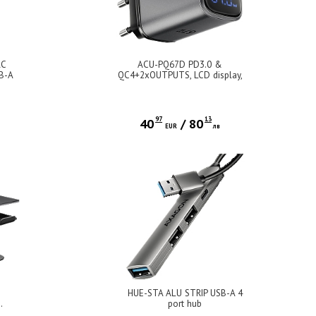
AC
ACU-PQ67D PD3.0 &
SB-A
QC4+2xOUTPUTS, LCD display,
 384
wall charger 67W
97
13
40
/
80
EUR
лв
HUE-STA ALU STRIP USB-A 4
.
port hub
r