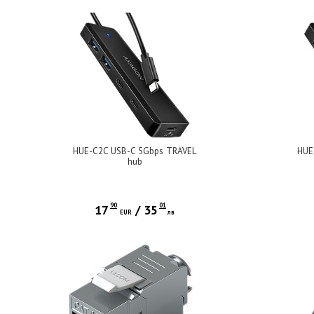
HUE-C2C USB-C 5Gbps TRAVEL
HUE
hub
90
01
17
/
35
EUR
лв