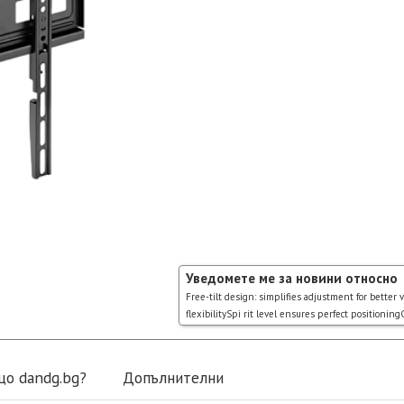
Уведомете ме за новини относно
Free-tilt design: simplifies adjustment for bette
flexibilitySpi rit level ensures perfect positionin
що dandg.bg?
Допълнителни