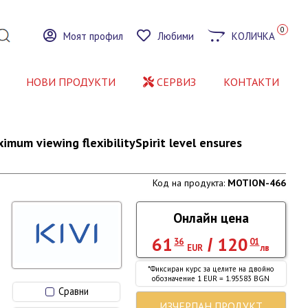
0
Моят профил
Любими
КОЛИЧКА
НОВИ ПРОДУКТИ
СЕРВИЗ
КОНТАКТИ
imum viewing flexibilitySpirit level ensures
Код на продукта:
MOTION-466
Онлайн цена
61
120
/
36
01
EUR
лв
*Фиксиран курс за целите на двойно
обозначение 1 EUR = 1.95583 BGN
Сравни
ИЗЧЕРПАН ПРОДУКТ