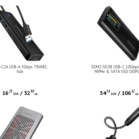
-C2A USB-A 5Gbps TRAVEL
EEM2-SD2B USB-C 10Gbps
hub
NVMe & SATA SSD DISP
box
79
84
54
67
16
/
32
54
/
106
EUR
лв
EUR
лв