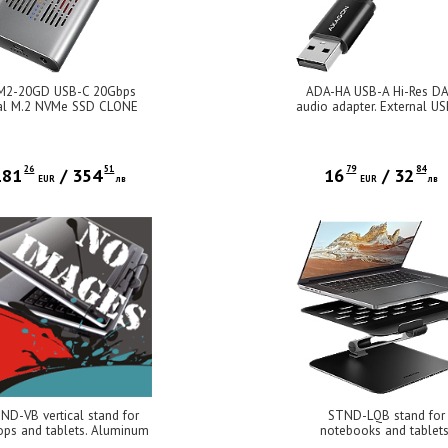
M2-20GD USB-C 20Gbps
ADA-HA USB-A Hi-Res D
al M.2 NVMe SSD CLONE
audio adapter. External U
TER Enclosure. External
sound card to 3,5 mm jack,
-C 20Gbps metal box for
kHz 32 bit DAC, stereo
M.2 NVMe SSD disks with
cloning functionality.
26
51
79
84
181
/
354
16
/
32
EUR
лв
EUR
лв
ND-VB vertical stand for
STND-LQB stand for
ops and tablets. Aluminum
notebooks and tablets
nd for vertical insertion of
Aluminum HQ stand fo