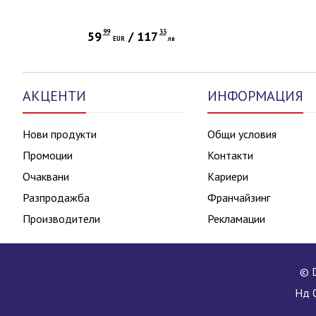
Adju
99
33
59
/
117
EUR
лв
АКЦЕНТИ
ИНФОРМАЦИЯ
Нови продукти
Общи условия
Промоции
Контакти
Очаквани
Кариери
Разпродажба
Франчайзинг
Производители
Рекламации
© D
Нд 0