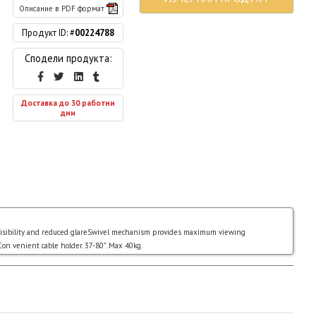
Описание в PDF формат
Продукт ID: #
00224788
Сподели продукта:
Доставка до 30 работни
дни
r visibility and reduced glareSwivel mechanism provides maximum viewing
gCon venient cable holder. 37-80". Max 40kg.