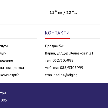
gle.
30
10
11
/
22
в
EUR
лв
КОНТАКТИ
слуги
Продажби:
луги
Варна, ул."Д-р Железкова" 21
людение
тел: 052/303999
на поддръжка
моб.тел: 088/5303999
 компютри?
email:
sales@dig.bg
ютри
2005