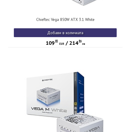
Chieftec Vega 850W ATX 3.1 White
Добави в количката
85
86
109
/
214
EUR
лв