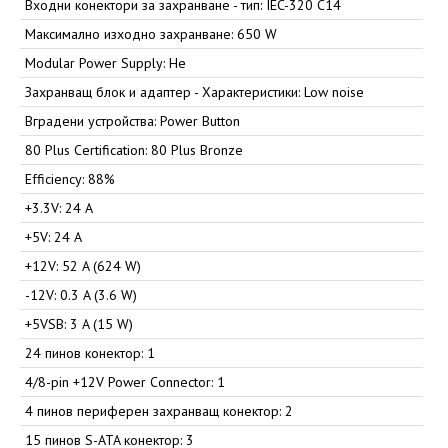
Входни конектори за захранване - тип: IEC-320 C14
Максимално изходно захранване: 650 W
Modular Power Supply: Не
Захранващ блок и адаптер - Характеристики: Low noise
Вградени устройства: Power Button
80 Plus Certification: 80 Plus Bronze
Efficiency: 88%
+3.3V: 24 A
+5V: 24 A
+12V: 52 A (624 W)
-12V: 0.3 A (3.6 W)
+5VSB: 3 A (15 W)
24 пинов конектор: 1
4/8-pin +12V Power Connector: 1
4 пинов периферен захранващ конектор: 2
15 пинов S-ATA конектор: 3