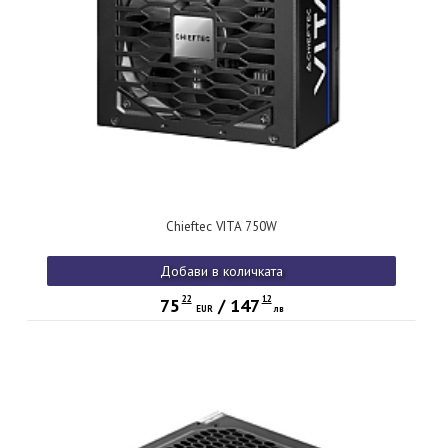
Chieftec VITA 750W
Добави в количката
22
12
75
/
147
EUR
лв