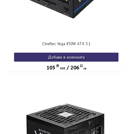
Chieftec Vega 850W ATX 3.1
Добави в количката
40
15
105
/
206
EUR
лв