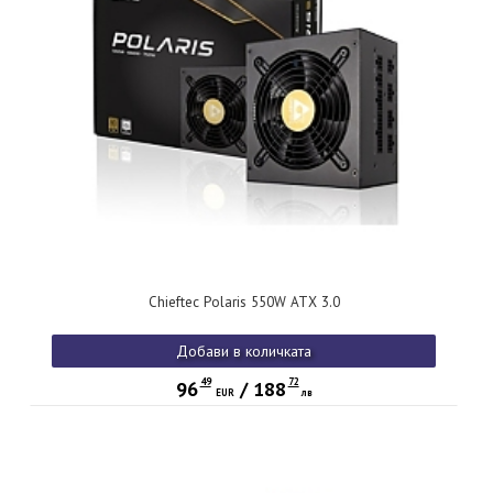
Chieftec Polaris 550W ATX 3.0
Добави в количката
49
72
96
/
188
EUR
лв