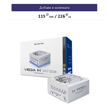
Добави в количката
79
47
115
/
226
EUR
лв