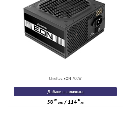
Chieftec EON 700W
Добави в количката
50
42
58
/
114
EUR
лв