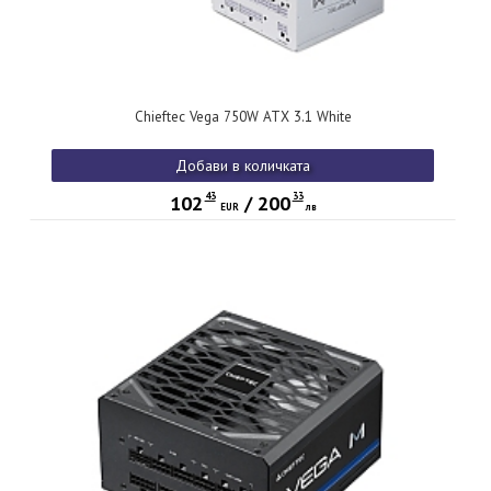
Chieftec Vega 750W ATX 3.1 White
Добави в количката
43
33
102
/
200
EUR
лв