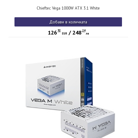
Chieftec Vega 1000W ATX 3.1 White
Добави в количката
92
24
126
/
248
EUR
лв