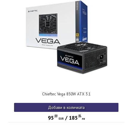
Chieftec Vega 850W ATX 3.1
Добави в количката
00
81
95
/
185
EUR
лв