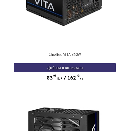
Chieftec VITA 850W
Добави в количката
05
43
83
/
162
EUR
лв