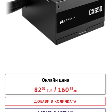
Онлайн цена
82
160
/
31
98
EUR
лв