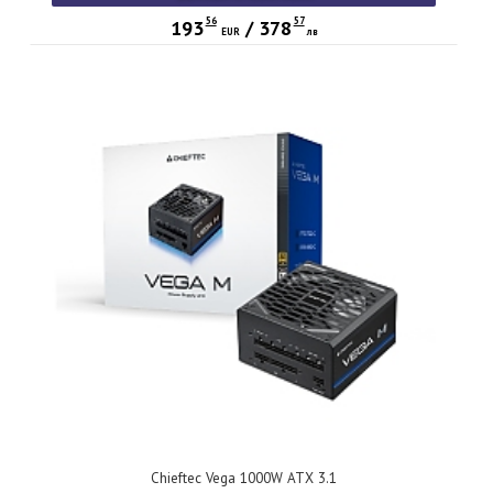
56
57
193
/
378
EUR
лв
Chieftec Vega 1000W ATX 3.1