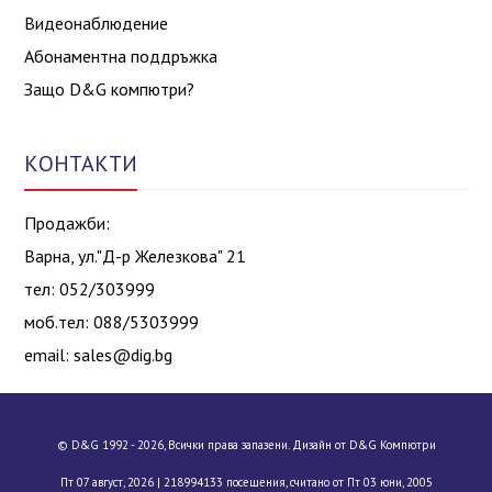
Видеонаблюдение
Абонаментна поддръжка
Защо D&G компютри?
КОНТАКТИ
Продажби:
Варна, ул."Д-р Железкова" 21
тел: 052/303999
моб.тел: 088/5303999
email:
sales@dig.bg
© D&G 1992 - 2026, Всички права запазени. Дизайн от D&G Компютри
Пт 07 август, 2026 |
218994133 посещения, считано от Пт 03 юни, 2005