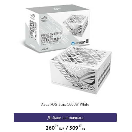
Asus ROG Strix 1000W White
Добави в количката
74
97
260
/
509
EUR
лв