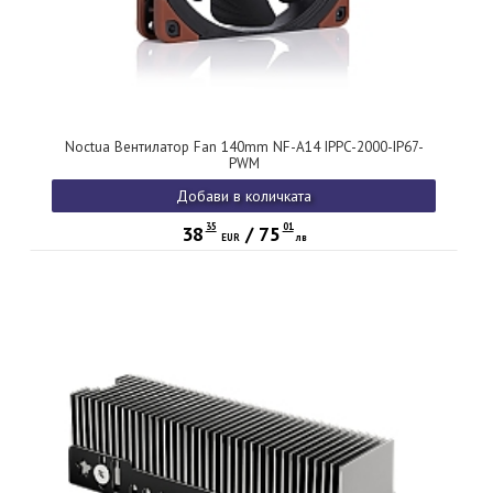
Noctua Вентилатор Fan 140mm NF-A14 IPPC-2000-IP67-
PWM
Добави в количката
35
01
38
/
75
EUR
лв