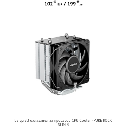
00
49
102
/
199
EUR
лв
be quiet! охладител за процесор CPU Cooler - PURE ROCK
SLIM 3