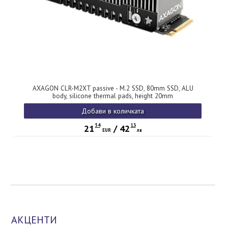
AXAGON CLR-M2XT passive - M.2 SSD, 80mm SSD, ALU
body, silicone thermal pads, height 20mm
Добави в количката
54
13
21
/
42
EUR
лв
АКЦЕНТИ