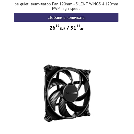
be quiet! вентилатор Fan 120mm - SILENT WINGS 4 120mm
PWM high-speed
Добави в количката
50
83
26
/
51
EUR
лв