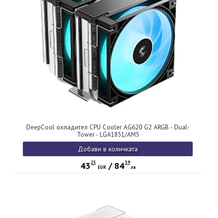
DeepCool охладител CPU Cooler AG620 G2 ARGB - Dual-
Tower - LGA1851/AM5
Добави в количката
25
59
43
/
84
EUR
лв