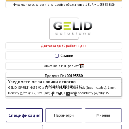
*Фиксиран курс за целите на двойно обозначение 1 EUR = 1.95583 BGN
Доставка до 30 работни дни
Сравни
Описание в PDF формат
Продукт ID: #
00195580
Уведомете ме за новини относно
Сподели продукта:
GELID GP-ULTIMATE 90 x 50 THERMAL PAD, Value Pack (2pcs included): 1 mm,
Density (g/cm3): 3.2, Size (mm): 90 x 50, Thermal Conductivity (W/mK): 15
Спецификация
Параметри
Мнения