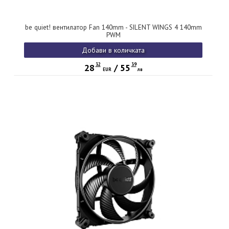
be quiet! вентилатор Fan 140mm - SILENT WINGS 4 140mm
PWM
Добави в количката
32
39
28
/
55
EUR
лв