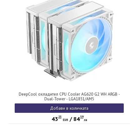
DeepCool охладител CPU Cooler AG620 G2 WH ARGB -
Dual-Tower - LGA1851/AM5
Добави в количката
25
59
43
/
84
EUR
лв