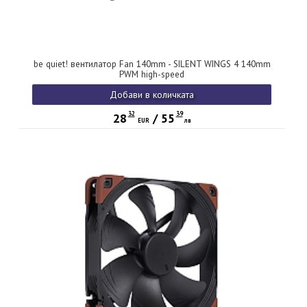
be quiet! вентилатор Fan 140mm - SILENT WINGS 4 140mm
PWM high-speed
Добави в количката
32
39
28
/
55
EUR
лв