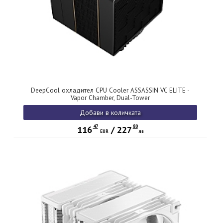
DeepCool охладител CPU Cooler ASSASSIN VC ELITE -
Vapor Chamber, Dual-Tower
Добави в количката
47
80
116
/
227
EUR
лв