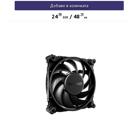
Добави в количката
90
70
24
/
48
EUR
лв