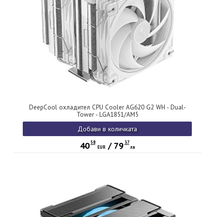
DeepCool охладител CPU Cooler AG620 G2 WH - Dual-
Tower - LGA1851/AM5
Добави в количката
58
37
40
/
79
EUR
лв