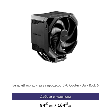
be quiet! охладител за процесор CPU Cooler - Dark Rock 6
Добави в количката
00
29
84
/
164
EUR
лв