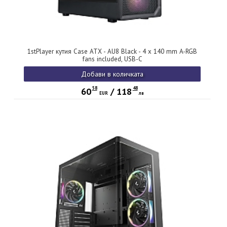
1stPlayer кутия Case ATX - AU8 Black - 4 x 140 mm A-RGB
fans included, USB-C
Добави в количката
58
48
60
/
118
EUR
лв