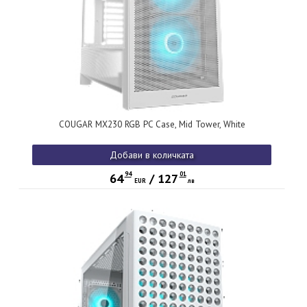
COUGAR MX230 RGB PC Case, Mid Tower, White
Добави в количката
94
01
64
/
127
EUR
лв