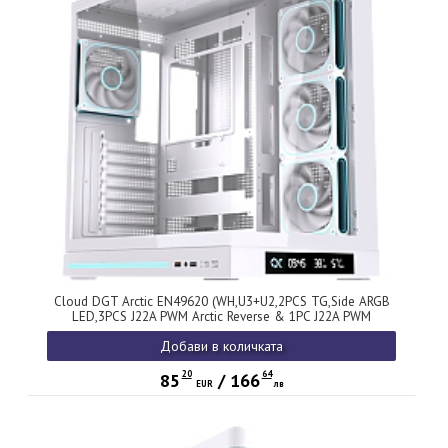
Cloud DGT Arctic EN49620 (WH,U3+U2,2PCS TG,Side ARGB
LED,3PCS J22A PWM Arctic Reverse & 1PC J22A PWM
Arctic,ARGB PCB,Digital LCD)
Добави в количката
20
64
85
/
166
EUR
лв