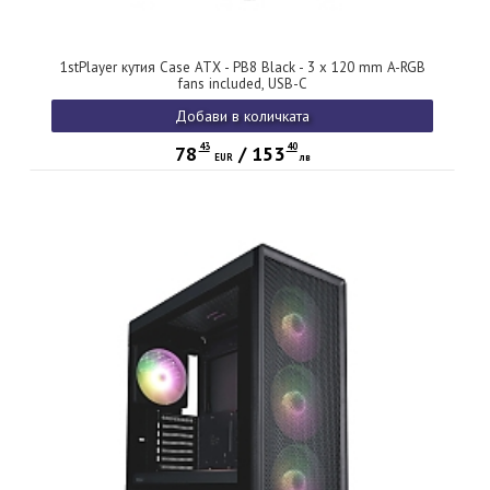
1stPlayer кутия Case ATX - PB8 Black - 3 x 120 mm A-RGB
fans included, USB-C
Добави в количката
43
40
78
/
153
EUR
лв