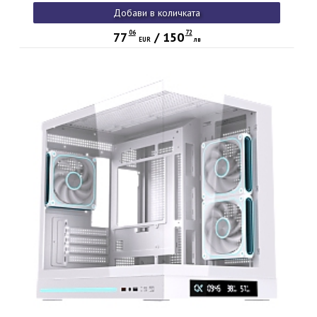
Arctic,ARGB PCB)
Добави в количката
06
72
77
/
150
EUR
лв