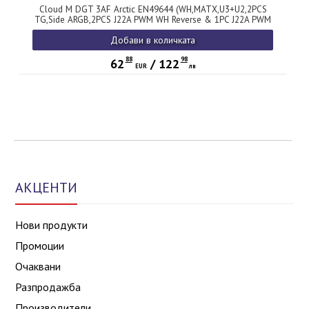
Cloud M DGT 3AF Arctic EN49644 (WH,MATX,U3+U2,2PCS
TG,Side ARGB,2PCS J22A PWM WH Reverse & 1PC J22A PWM
WH,ARGB PCB,Digital LCD)
Добави в количката
88
98
62
/
122
EUR
лв
АКЦЕНТИ
Нови продукти
Промоции
Очаквани
Разпродажба
Производители