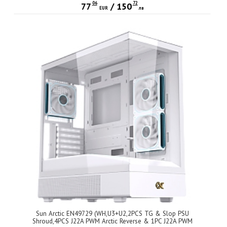
06
72
77
/
150
EUR
лв
Sun Arctic EN49729 (WH,U3+U2,2PCS TG & Slop PSU
Shroud,4PCS J22A PWM Arctic Reverse & 1PC J22A PWM