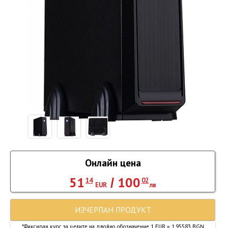
Онлайн цена
51
100
/
14
02
EUR
лв
ИЗЧЕРПАН ПРОДУКТ
*Фиксиран курс за целите на двойно обозначение 1 EUR = 1.95583 BGN