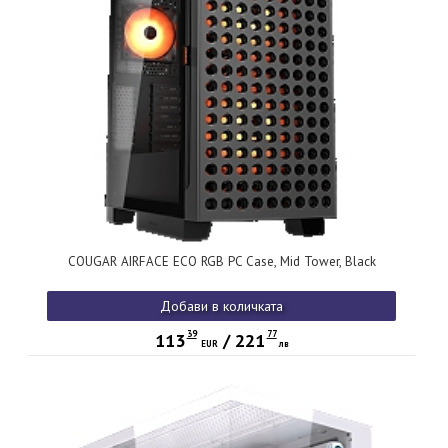
COUGAR AIRFACE ECO RGB PC Case, Mid Tower, Black
Добави в количката
39
77
113
/
221
EUR
лв