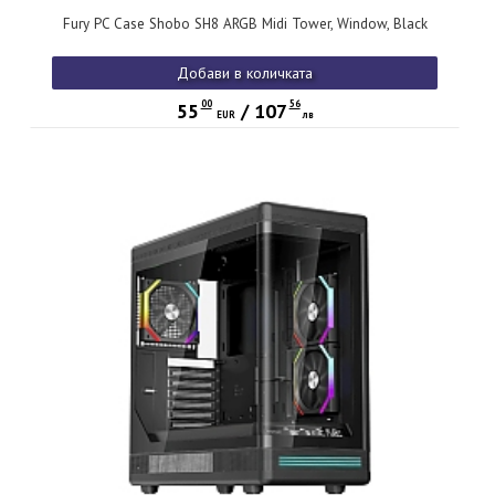
Fury PC Case Shobo SH8 ARGB Midi Tower, Window, Black
Добави в количката
00
56
55
/
107
EUR
лв