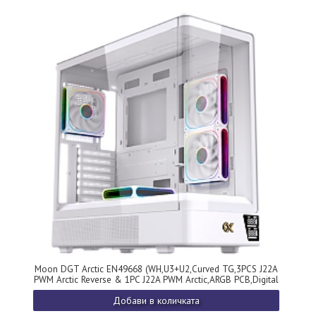
Moon DGT Arctic EN49668 (WH,U3+U2,Curved TG,3PCS J22A
PWM Arctic Reverse & 1PC J22A PWM Arctic,ARGB PCB,Digital
LCD)
Добави в количката