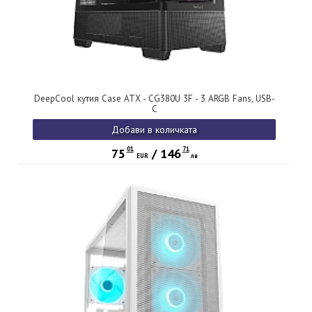
DeepCool кутия Case ATX - CG380U 3F - 3 ARGB Fans, USB-
C
Добави в количката
01
71
75
/
146
EUR
лв