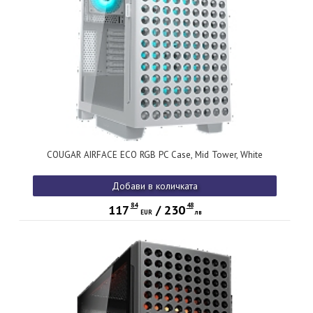
COUGAR AIRFACE ECO RGB PC Case, Mid Tower, White
Добави в количката
84
48
117
/
230
EUR
лв