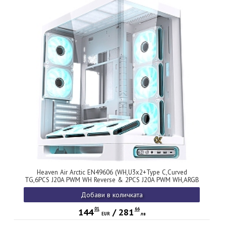
Heaven Air Arctic EN49606 (WH,U3x2+Type C,Curved
TG,6PCS J20A PWM WH Reverse & 2PCS J20A PWM WH,ARGB
& PWM Remote Control Box)
Добави в количката
01
66
144
/
281
EUR
лв