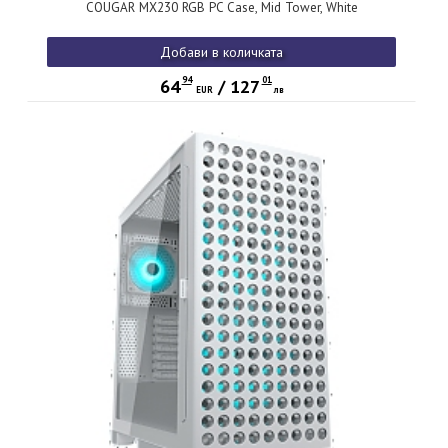
COUGAR MX230 RGB PC Case, Mid Tower, White
Добави в количката
94
01
64
/
127
EUR
лв