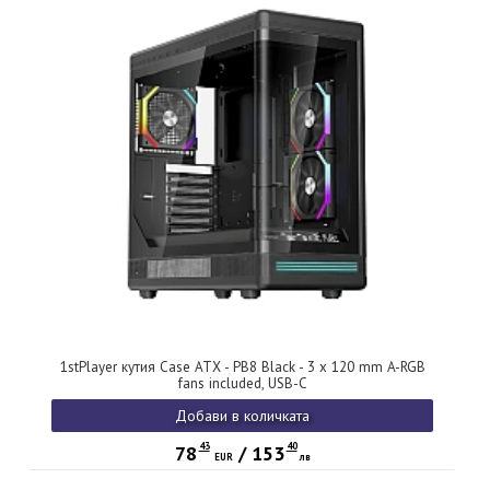
1stPlayer кутия Case ATX - PB8 Black - 3 x 120 mm A-RGB
fans included, USB-C
Добави в количката
43
40
78
/
153
EUR
лв