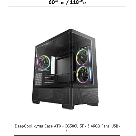
60
/
118
EUR
лв
DeepCool кутия Case ATX - CG380U 3F - 3 ARGB Fans, USB-
C