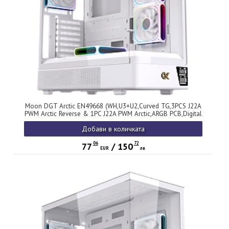
Moon DGT Arctic EN49668 (WH,U3+U2,Curved TG,3PCS J22A
PWM Arctic Reverse & 1PC J22A PWM Arctic,ARGB PCB,Digital
LCD)
Добави в количката
06
72
77
/
150
EUR
лв