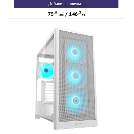
Добави в количката
01
71
75
/
146
EUR
лв