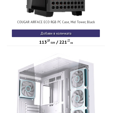
COUGAR AIRFACE ECO RGB PC Case, Mid Tower, Black
Добави в количката
39
77
113
/
221
EUR
лв