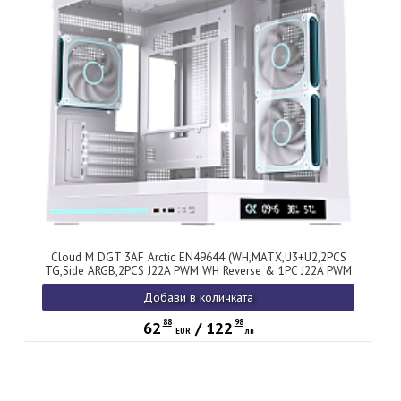
Cloud M DGT 3AF Arctic EN49644 (WH,MATX,U3+U2,2PCS
TG,Side ARGB,2PCS J22A PWM WH Reverse & 1PC J22A PWM
WH,ARGB PCB,Digital LCD)
Добави в количката
88
98
62
/
122
EUR
лв