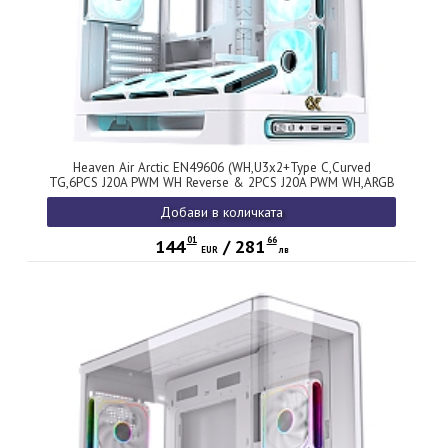
Heaven Air Arctic EN49606 (WH,U3x2+Type C,Curved
TG,6PCS J20A PWM WH Reverse & 2PCS J20A PWM WH,ARGB
& PWM Remote Control Box)
Добави в количката
01
66
144
/
281
EUR
лв