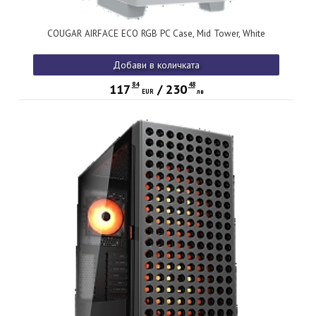
COUGAR AIRFACE ECO RGB PC Case, Mid Tower, White
Добави в количката
84
48
117
/
230
EUR
лв