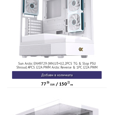
Sun Arctic EN49729 (WH,U3+U2,2PCS TG & Slop PSU
Shroud,4PCS J22A PWM Arctic Reverse & 1PC J22A PWM
Arctic,ARGB PCB)
Добави в количката
06
72
77
/
150
EUR
лв