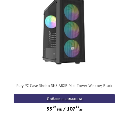
Fury PC Case Shobo SH8 ARGB Midi Tower, Window, Black
Добави в количката
00
56
55
/
107
EUR
лв