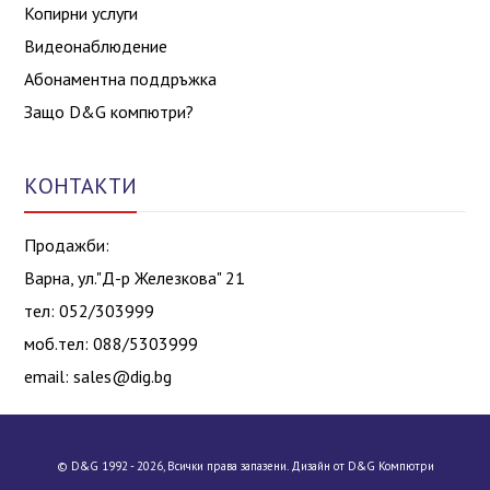
Копирни услуги
Видеонаблюдение
Абонаментна поддръжка
Защо D&G компютри?
КОНТАКТИ
Продажби:
Варна, ул."Д-р Железкова" 21
тел: 052/303999
моб.тел: 088/5303999
email:
sales@dig.bg
© D&G 1992 - 2026, Всички права запазени. Дизайн от D&G Компютри