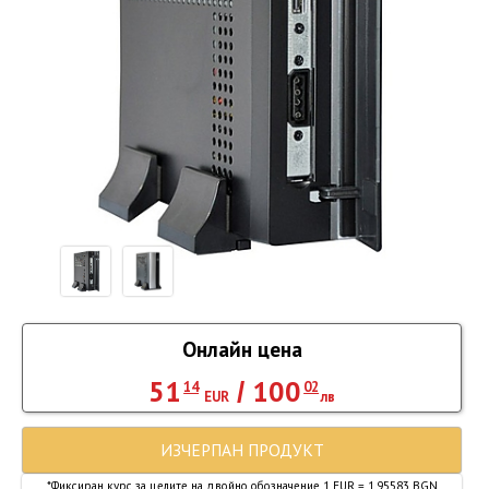
Онлайн цена
51
100
/
14
02
EUR
лв
ИЗЧЕРПАН ПРОДУКТ
*Фиксиран курс за целите на двойно обозначение 1 EUR = 1.95583 BGN