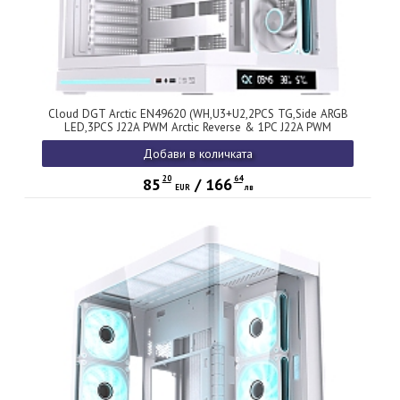
Cloud DGT Arctic EN49620 (WH,U3+U2,2PCS TG,Side ARGB
LED,3PCS J22A PWM Arctic Reverse & 1PC J22A PWM
Arctic,ARGB PCB,Digital LCD)
Добави в количката
20
64
85
/
166
EUR
лв