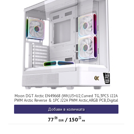
Moon DGT Arctic EN49668 (WH,U3+U2,Curved TG,3PCS J22A
PWM Arctic Reverse & 1PC J22A PWM Arctic,ARGB PCB,Digital
LCD)
Добави в количката
06
72
77
/
150
EUR
лв