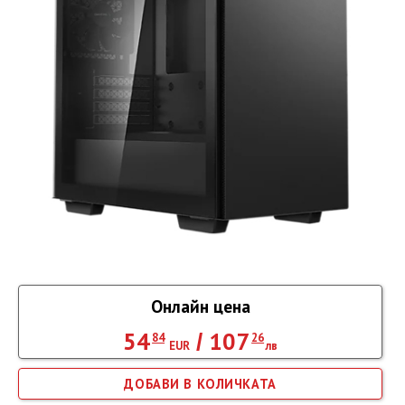
Онлайн цена
54
107
/
84
26
EUR
лв