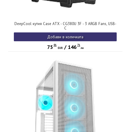
DeepCool кутия Case ATX - CG380U 3F - 3 ARGB Fans, USB-
C
Добави в количката
01
71
75
/
146
EUR
лв