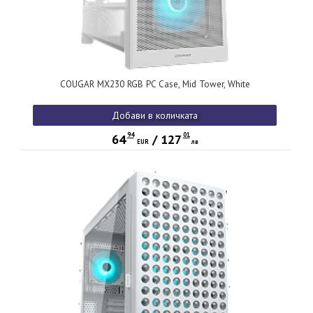
COUGAR MX230 RGB PC Case, Mid Tower, White
Добави в количката
94
01
64
/
127
EUR
лв