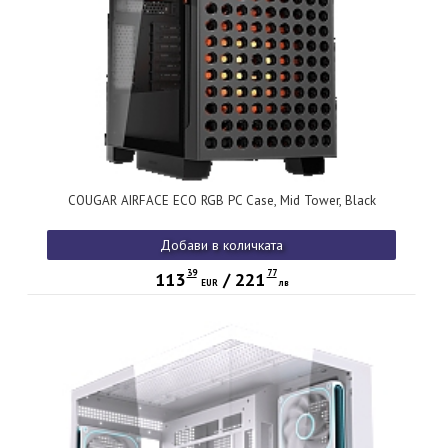
COUGAR AIRFACE ECO RGB PC Case, Mid Tower, Black
Добави в количката
39
77
113
/
221
EUR
лв