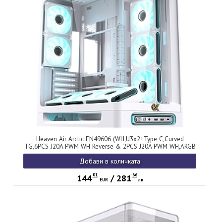
Heaven Air Arctic EN49606 (WH,U3x2+Type C,Curved
TG,6PCS J20A PWM WH Reverse & 2PCS J20A PWM WH,ARGB
& PWM Remote Control Box)
Добави в количката
01
66
144
/
281
EUR
лв