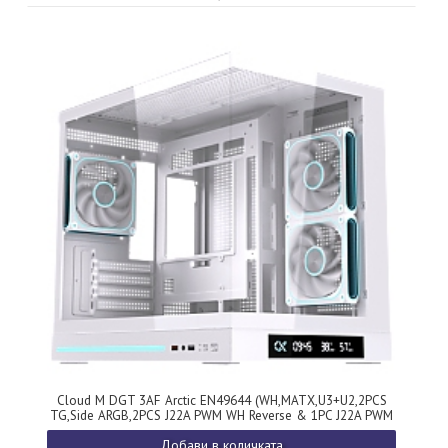
Cloud M DGT 3AF Arctic EN49644 (WH,MATX,U3+U2,2PCS
TG,Side ARGB,2PCS J22A PWM WH Reverse & 1PC J22A PWM
WH,ARGB PCB,Digital LCD)
Добави в количката