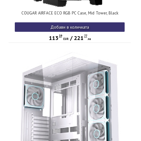
COUGAR AIRFACE ECO RGB PC Case, Mid Tower, Black
Добави в количката
39
77
113
/
221
EUR
лв