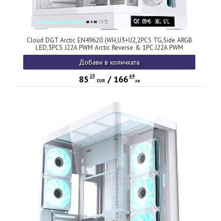
Cloud DGT Arctic EN49620 (WH,U3+U2,2PCS TG,Side ARGB
LED,3PCS J22A PWM Arctic Reverse & 1PC J22A PWM
Arctic,ARGB PCB,Digital LCD)
Добави в количката
20
64
85
/
166
EUR
лв