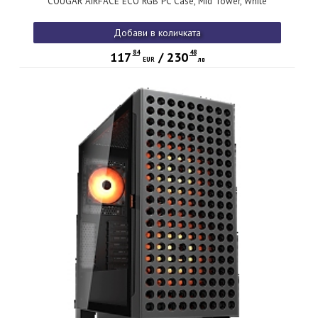
COUGAR AIRFACE ECO RGB PC Case, Mid Tower, White
Добави в количката
84
48
117
/
230
EUR
лв