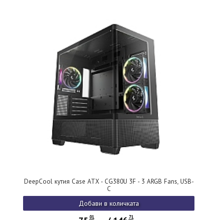
DeepCool кутия Case ATX - CG380U 3F - 3 ARGB Fans, USB-
C
Добави в количката
01
71