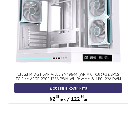
Cloud M DGT 3AF Arctic EN49644 (WH,MATX,U3+U2,2PCS
TG,Side ARGB,2PCS J22A PWM WH Reverse & 1PC J22A PWM
WH,ARGB PCB,Digital LCD)
Добави в количката
88
98
62
/
122
EUR
лв