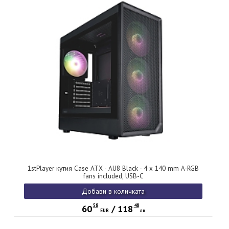
1stPlayer кутия Case ATX - AU8 Black - 4 x 140 mm A-RGB
fans included, USB-C
Добави в количката
58
48
60
/
118
EUR
лв