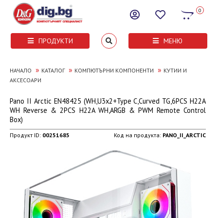
0
ПРОДУКТИ
МЕНЮ
»
»
»
НАЧАЛО
КАТАЛОГ
КОМПЮТЪРНИ КОМПОНЕНТИ
КУТИИ И
АКСЕСОАРИ
Pano II Arctic EN48425 (WH,U3x2+Type C,Curved TG,6PCS H22A
WH Reverse & 2PCS H22A WH,ARGB & PWM Remote Control
Box)
Продукт ID:
00251685
Код на продукта:
PANO_II_ARCTIC