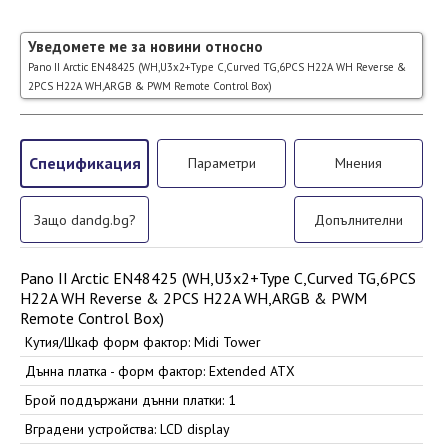
Уведомете ме за новини относно
Pano II Arctic EN48425 (WH,U3x2+Type C,Curved TG,6PCS H22A WH Reverse &
2PCS H22A WH,ARGB & PWM Remote Control Box)
Спецификация
Параметри
Мнения
Защо dandg.bg?
Допълнителни
Pano II Arctic EN48425 (WH,U3x2+Type C,Curved TG,6PCS
H22A WH Reverse & 2PCS H22A WH,ARGB & PWM
Remote Control Box)
Кутия/Шкаф форм фактор: Midi Tower
Дънна платка - форм фактор: Extended ATX
Брой поддържани дънни платки: 1
Вградени устройства: LCD display