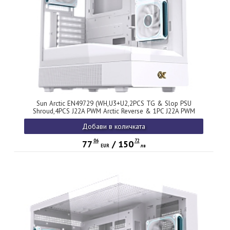
Sun Arctic EN49729 (WH,U3+U2,2PCS TG & Slop PSU
Shroud,4PCS J22A PWM Arctic Reverse & 1PC J22A PWM
Arctic,ARGB PCB)
Добави в количката
06
72
77
/
150
EUR
лв