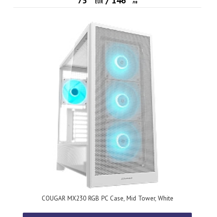
75
/
146
EUR
лв
COUGAR MX230 RGB PC Case, Mid Tower, White