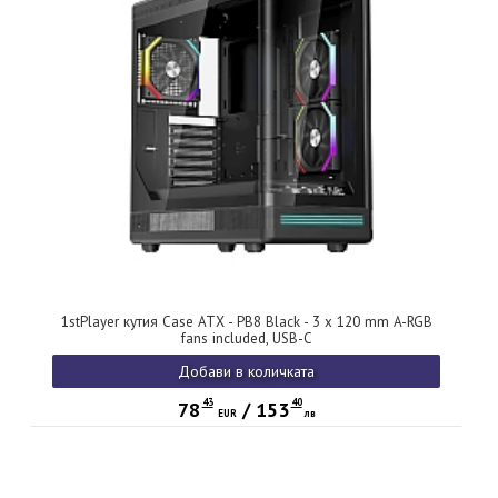
1stPlayer кутия Case ATX - PB8 Black - 3 x 120 mm A-RGB
fans included, USB-C
Добави в количката
43
40
78
/
153
EUR
лв