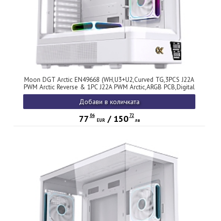
Moon DGT Arctic EN49668 (WH,U3+U2,Curved TG,3PCS J22A
PWM Arctic Reverse & 1PC J22A PWM Arctic,ARGB PCB,Digital
LCD)
Добави в количката
06
72
77
/
150
EUR
лв