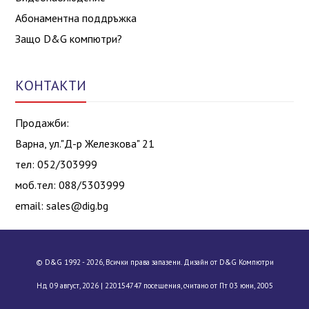
Абонаментна поддръжка
Защо D&G компютри?
КОНТАКТИ
Продажби:
Варна, ул."Д-р Железкова" 21
тел: 052/303999
моб.тел: 088/5303999
email:
sales@dig.bg
© D&G 1992 - 2026, Всички права запазени. Дизайн от D&G Компютри
Нд 09 август, 2026 |
220154747 посещения, считано от Пт 03 юни, 2005