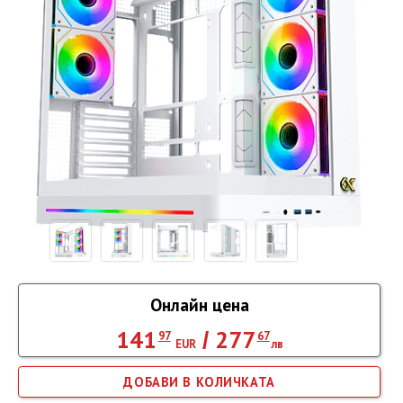
Онлайн цена
141
277
/
97
67
EUR
лв