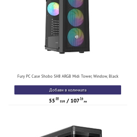
Fury PC Case Shobo SH8 ARGB Midi Tower, Window, Black
Добави в количката
00
56
55
/
107
EUR
лв