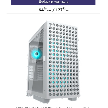
Добави в количката
94
01
64
/
127
EUR
лв