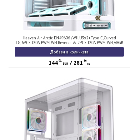
Heaven Air Arctic EN49606 (WH,U3x2+Type C,Curved
TG,6PCS J20A PWM WH Reverse & 2PCS J20A PWM WH,ARGB
& PWM Remote Control Box)
Добави в количката
01
66
144
/
281
EUR
лв