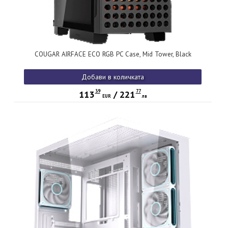
COUGAR AIRFACE ECO RGB PC Case, Mid Tower, Black
Добави в количката
39
77
113
/
221
EUR
лв