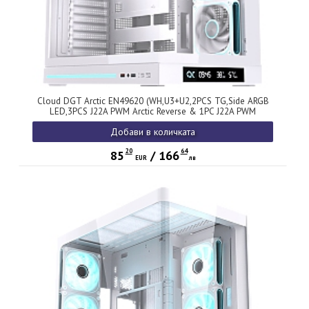
Cloud DGT Arctic EN49620 (WH,U3+U2,2PCS TG,Side ARGB
LED,3PCS J22A PWM Arctic Reverse & 1PC J22A PWM
Arctic,ARGB PCB,Digital LCD)
Добави в количката
20
64
85
/
166
EUR
лв