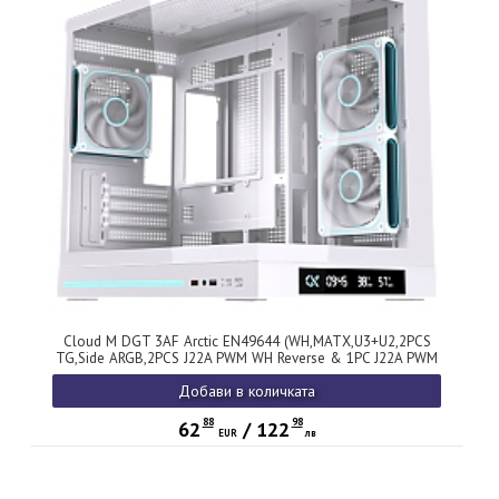
Cloud M DGT 3AF Arctic EN49644 (WH,MATX,U3+U2,2PCS
TG,Side ARGB,2PCS J22A PWM WH Reverse & 1PC J22A PWM
WH,ARGB PCB,Digital LCD)
Добави в количката
88
98
62
/
122
EUR
лв