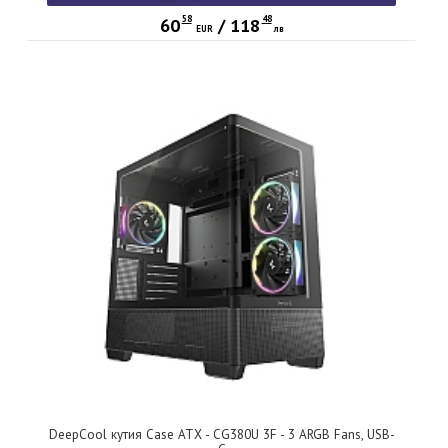
58
48
60
/
118
EUR
лв
DeepCool кутия Case ATX - CG380U 3F - 3 ARGB Fans, USB-