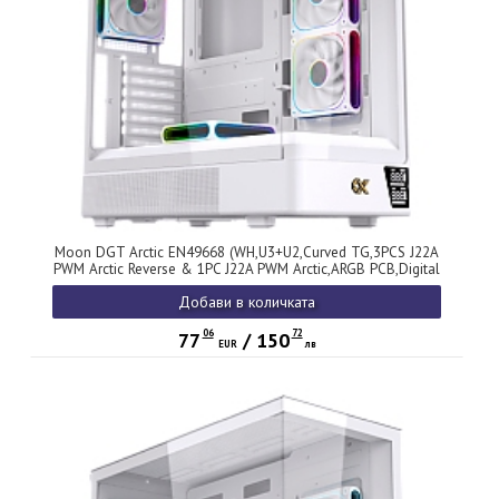
Moon DGT Arctic EN49668 (WH,U3+U2,Curved TG,3PCS J22A
PWM Arctic Reverse & 1PC J22A PWM Arctic,ARGB PCB,Digital
LCD)
Добави в количката
06
72
77
/
150
EUR
лв