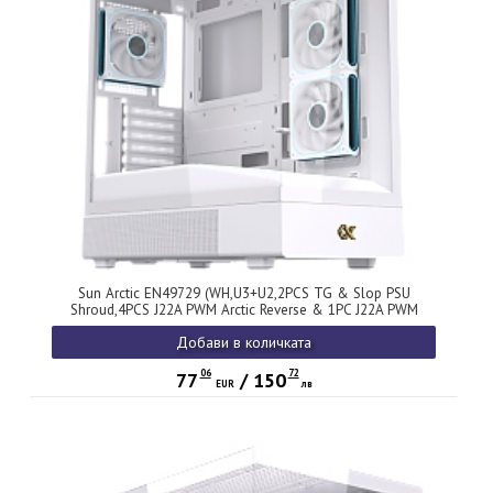
Sun Arctic EN49729 (WH,U3+U2,2PCS TG & Slop PSU
Shroud,4PCS J22A PWM Arctic Reverse & 1PC J22A PWM
Arctic,ARGB PCB)
Добави в количката
06
72
77
/
150
EUR
лв