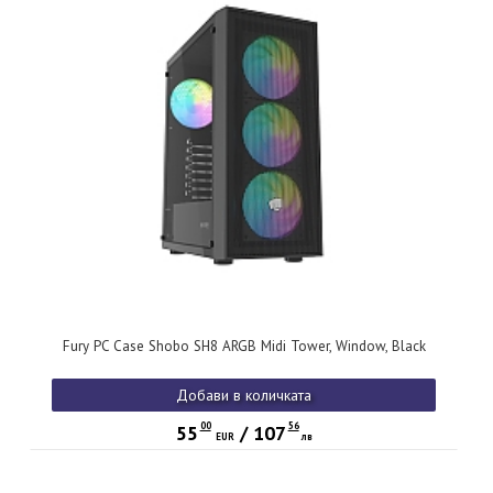
Fury PC Case Shobo SH8 ARGB Midi Tower, Window, Black
Добави в количката
00
56
55
/
107
EUR
лв