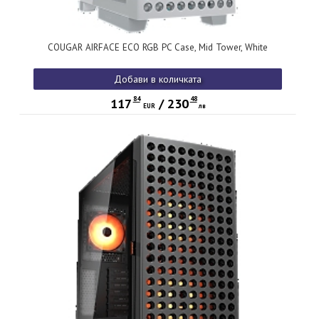
COUGAR AIRFACE ECO RGB PC Case, Mid Tower, White
Добави в количката
84
48
117
/
230
EUR
лв