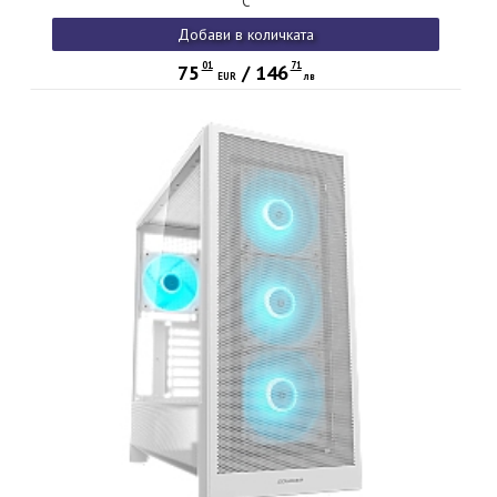
C
Добави в количката
01
71
75
/
146
EUR
лв