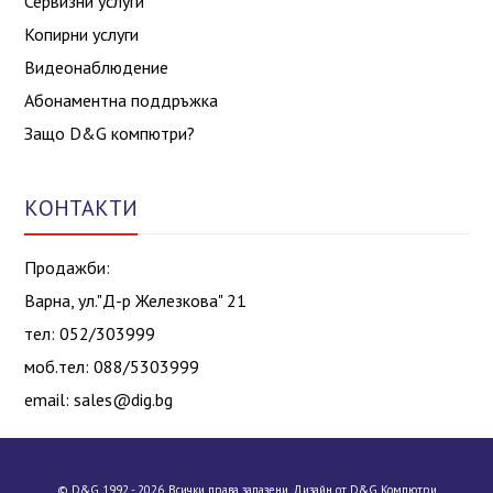
Сервизни услуги
Копирни услуги
Видеонаблюдение
Абонаментна поддръжка
Защо D&G компютри?
КОНТАКТИ
Продажби:
Варна, ул."Д-р Железкова" 21
тел: 052/303999
моб.тел: 088/5303999
email:
sales@dig.bg
© D&G 1992 - 2026, Всички права запазени. Дизайн от D&G Компютри