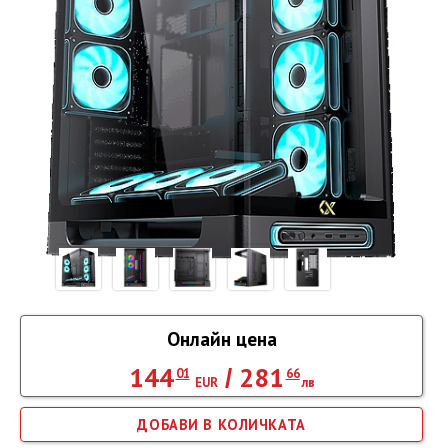
Онлайн цена
144
281
/
01
66
EUR
лв