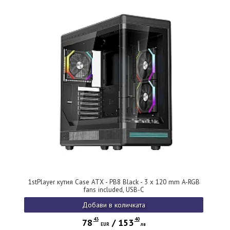
1stPlayer кутия Case ATX - PB8 Black - 3 x 120 mm A-RGB
fans included, USB-C
Добави в количката
43
40
78
/
153
EUR
лв