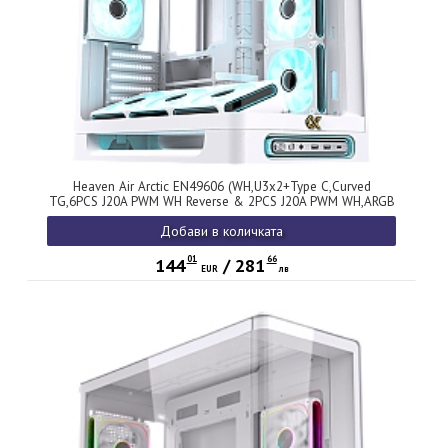
Heaven Air Arctic EN49606 (WH,U3x2+Type C,Curved
TG,6PCS J20A PWM WH Reverse & 2PCS J20A PWM WH,ARGB
& PWM Remote Control Box)
Добави в количката
01
66
144
/
281
EUR
лв