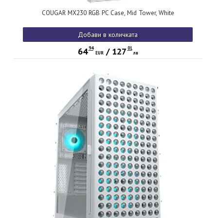
COUGAR MX230 RGB PC Case, Mid Tower, White
Добави в количката
94
01
64
/
127
EUR
лв