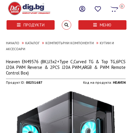
0
ПРОДУКТИ
МЕНЮ
»
»
»
НАЧАЛО
КАТАЛОГ
КОМПЮТЪРНИ КОМПОНЕНТИ
КУТИИ И
АКСЕСОАРИ
Heaven EN49576 (BK,U3x2+Type C,Curved TG & Top TG,6PCS
J20A PWM Reverse & 2PCS J20A PWM,ARGB & PWM Remote
Control Box)
Продукт ID:
00251687
Код на продукта:
HEAVEN