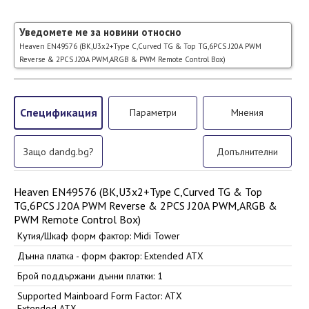
Уведомете ме за новини относно
Heaven EN49576 (BK,U3x2+Type C,Curved TG & Top TG,6PCS J20A PWM
Reverse & 2PCS J20A PWM,ARGB & PWM Remote Control Box)
Спецификация
Параметри
Мнения
Защо dandg.bg?
Допълнителни
Heaven EN49576 (BK,U3x2+Type C,Curved TG & Top
TG,6PCS J20A PWM Reverse & 2PCS J20A PWM,ARGB &
PWM Remote Control Box)
Кутия/Шкаф форм фактор: Midi Tower
Дънна платка - форм фактор: Extended ATX
Брой поддържани дънни платки: 1
Supported Mainboard Form Factor: ATX
Extended ATX