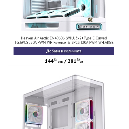
Heaven Air Arctic EN49606 (WH,U3x2+Type C,Curved
TG,6PCS J20A PWM WH Reverse & 2PCS J20A PWM WH,ARGB
& PWM Remote Control Box)
Добави в количката
01
66
144
/
281
EUR
лв