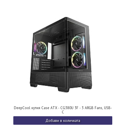
DeepCool кутия Case ATX - CG380U 3F - 3 ARGB Fans, USB-
C
Добави в количката