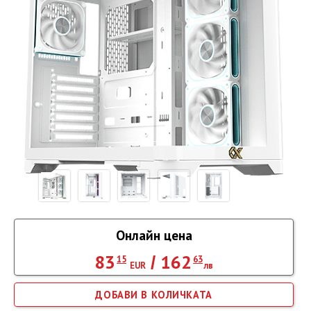
Онлайн цена
83
162
/
15
63
EUR
лв