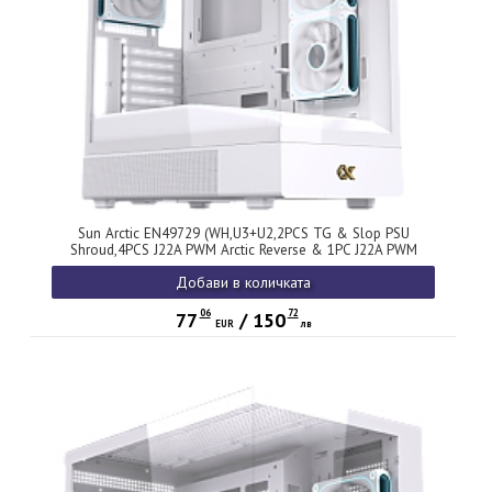
Sun Arctic EN49729 (WH,U3+U2,2PCS TG & Slop PSU
Shroud,4PCS J22A PWM Arctic Reverse & 1PC J22A PWM
Arctic,ARGB PCB)
Добави в количката
06
72
77
/
150
EUR
лв