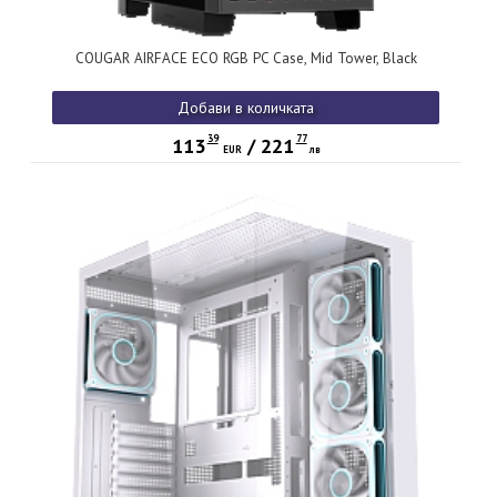
COUGAR AIRFACE ECO RGB PC Case, Mid Tower, Black
Добави в количката
39
77
113
/
221
EUR
лв