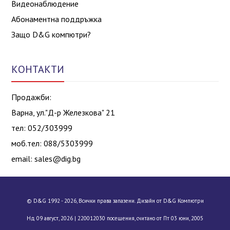
Видеонаблюдение
Абонаментна поддръжка
Защо D&G компютри?
КОНТАКТИ
Продажби:
Варна, ул."Д-р Железкова" 21
тел: 052/303999
моб.тел: 088/5303999
email:
sales@dig.bg
© D&G 1992 - 2026, Всички права запазени. Дизайн от D&G Компютри
Нд 09 август, 2026 |
220012030 посещения, считано от Пт 03 юни, 2005