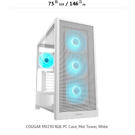
01
71
75
/
146
EUR
лв
COUGAR MX230 RGB PC Case, Mid Tower, White