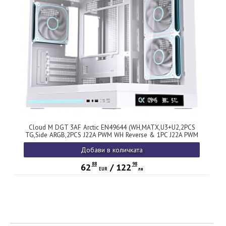
Cloud M DGT 3AF Arctic EN49644 (WH,MATX,U3+U2,2PCS
TG,Side ARGB,2PCS J22A PWM WH Reverse & 1PC J22A PWM
WH,ARGB PCB,Digital LCD)
Добави в количката
88
98
62
/
122
EUR
лв