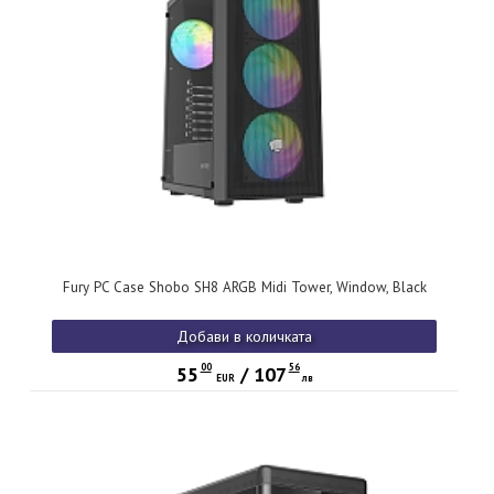
Fury PC Case Shobo SH8 ARGB Midi Tower, Window, Black
Добави в количката
00
56
55
/
107
EUR
лв