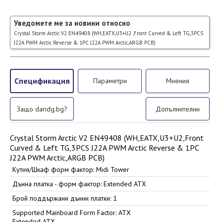
Уведомете ме за новини относно
Crystal Storm Arctic V2 EN49408 (WH,EATX,U3+U2 ,Front Curved & Left TG,3PCS
J22A PWM Arctic Reverse & 1PC J22A PWM Arctic,ARGB PCB)
Спецификация
Параметри
Мнения
Защо dandg.bg?
Допълнителни
Crystal Storm Arctic V2 EN49408 (WH,EATX,U3+U2,Front
Curved & Left TG,3PCS J22A PWM Arctic Reverse & 1PC
J22A PWM Arctic,ARGB PCB)
Кутия/Шкаф форм фактор: Midi Tower
Дънна платка - форм фактор: Extended ATX
Брой поддържани дънни платки: 1
Supported Mainboard Form Factor: ATX
Extended ATX