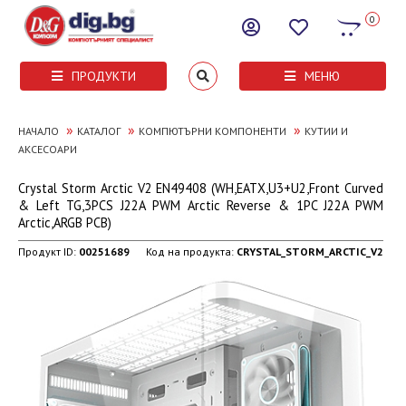
0
ПРОДУКТИ
МЕНЮ
»
»
»
НАЧАЛО
КАТАЛОГ
КОМПЮТЪРНИ КОМПОНЕНТИ
КУТИИ И
АКСЕСОАРИ
Crystal Storm Arctic V2 EN49408 (WH,EATX,U3+U2,Front Curved
& Left TG,3PCS J22A PWM Arctic Reverse & 1PC J22A PWM
Arctic,ARGB PCB)
Продукт ID:
00251689
Код на продукта:
CRYSTAL_STORM_ARCTIC_V2