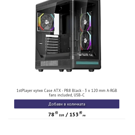
1stPlayer кутия Case ATX - PB8 Black - 3 x 120 mm A-RGB
fans included, USB-C
Добави в количката
43
40
78
/
153
EUR
лв