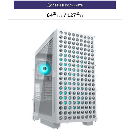
Добави в количката
94
01
64
/
127
EUR
лв