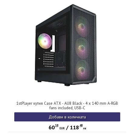
1stPlayer кутия Case ATX - AU8 Black - 4 x 140 mm A-RGB
fans included, USB-C
Добави в количката
58
48
60
/
118
EUR
лв