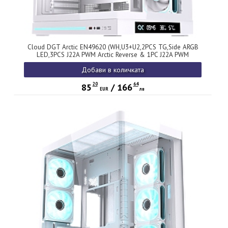
Cloud DGT Arctic EN49620 (WH,U3+U2,2PCS TG,Side ARGB
LED,3PCS J22A PWM Arctic Reverse & 1PC J22A PWM
Arctic,ARGB PCB,Digital LCD)
Добави в количката
20
64
85
/
166
EUR
лв