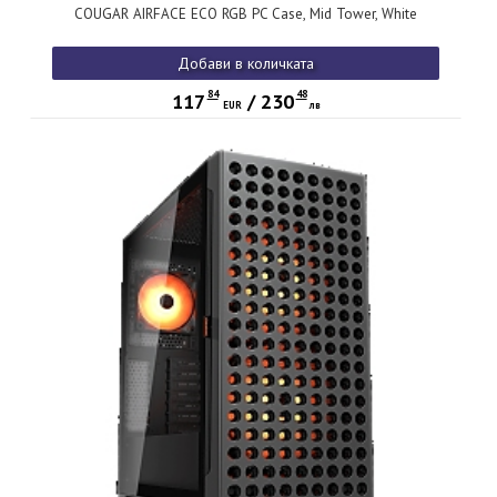
COUGAR AIRFACE ECO RGB PC Case, Mid Tower, White
Добави в количката
84
48
117
/
230
EUR
лв