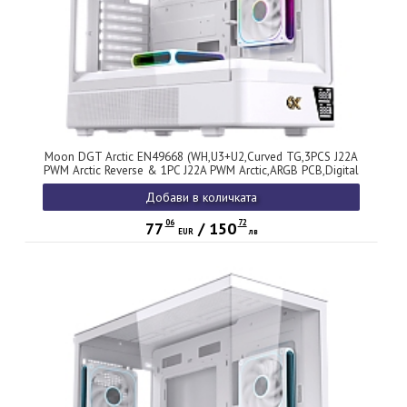
Moon DGT Arctic EN49668 (WH,U3+U2,Curved TG,3PCS J22A
PWM Arctic Reverse & 1PC J22A PWM Arctic,ARGB PCB,Digital
LCD)
Добави в количката
06
72
77
/
150
EUR
лв