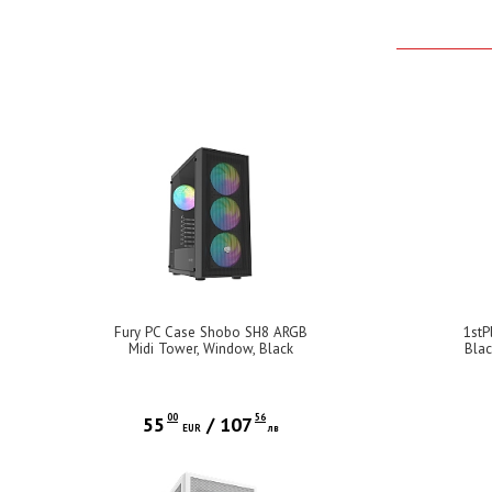
Fury PC Case Shobo SH8 ARGB
1stP
Midi Tower, Window, Black
Blac
00
56
55
/
107
EUR
лв