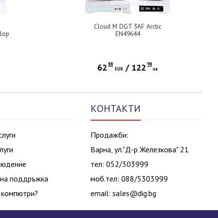
Cloud M DGT 3AF Arctic
lop
EN49644
PWM
(WH,MATX,U3+U2,2PCS TG,Side
A PWM
ARGB,2PCS J22A PWM WH
Reverse & 1PC J22A PWM
WH,ARGB PCB,Digital LCD)
88
98
62
/
122
в
EUR
лв
КОНТАКТИ
слуги
Продажби:
луги
Варна, ул."Д-р Железкова" 21
людение
тел: 052/303999
на поддръжка
моб.тел: 088/5303999
 компютри?
email:
sales@dig.bg