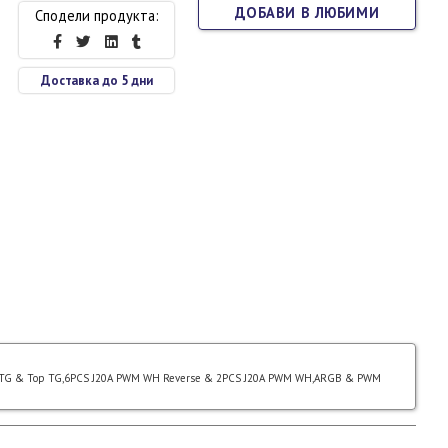
ДОБАВИ В ЛЮБИМИ
Сподели продукта:
Доставка до 5 дни
d TG & Top TG,6PCS J20A PWM WH Reverse & 2PCS J20A PWM WH,ARGB & PWM