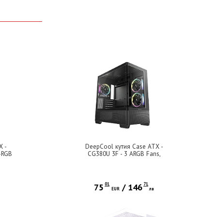
X -
DeepCool кутия Case ATX -
-RGB
CG380U 3F - 3 ARGB Fans,
USB-C
01
71
75
/
146
EUR
лв