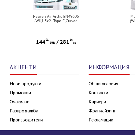
Heaven Air Arctic EN49606
Mo
(WH,U3x2+Type C,Curved
(W
TG,6PCS J20A PWM WH Reverse
J22A
& 2PCS J20A PWM WH,ARGB &
PWM Remote Control Box)
01
66
144
/
281
EUR
лв
АКЦЕНТИ
ИНФОРМАЦИЯ
Нови продукти
Общи условия
Промоции
Контакти
Очаквани
Кариери
Разпродажба
Франчайзинг
Производители
Рекламации