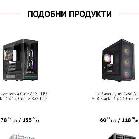
ПОДОБНИ ПРОДУКТИ
layer кутия Case ATX - PB8
1stPlayer кутия Case AT
k - 3 x 120 mm A-RGB fans
AU8 Black - 4 x 140 mm A
included, USB-C
fans included, USB-C
43
40
58
48
78
/
153
60
/
118
EUR
лв
EUR
лв