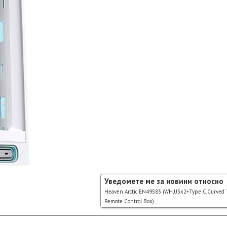
Уведомете ме за новини относно
Heaven Arctic EN49583 (WH,U3x2+Type C,Curve
Remote Control Box)