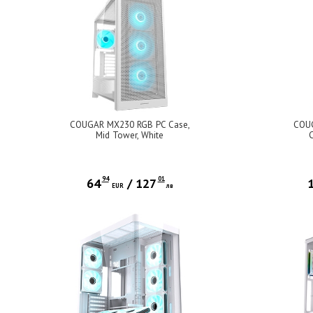
COUGAR MX230 RGB PC Case,
COUG
Mid Tower, White
C
94
01
64
/
127
EUR
лв