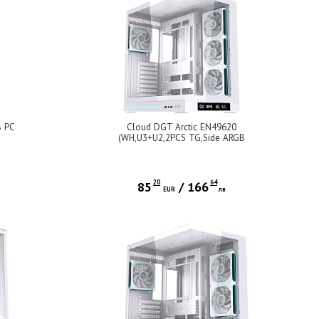
 PC
Cloud DGT Arctic EN49620
(WH,U3+U2,2PCS TG,Side ARGB
LED,3PCS J22A PWM Arctic
Reverse & 1PC J22A PWM
Arctic,ARGB PCB,Digital LCD)
20
64
85
/
166
в
EUR
лв