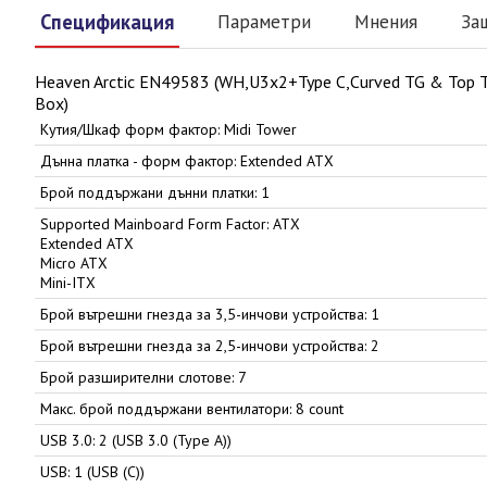
Спецификация
Параметри
Мнения
За
Heaven Arctic EN49583 (WH,U3x2+Type C,Curved TG & To
Box)
Кутия/Шкаф форм фактор: Midi Tower
Дънна платка - форм фактор: Extended ATX
Брой поддържани дънни платки: 1
Supported Mainboard Form Factor: ATX
Extended ATX
Micro ATX
Mini-ITX
Брой вътрешни гнезда за 3,5-инчови устройства: 1
Брой вътрешни гнезда за 2,5-инчови устройства: 2
Брой разширителни слотове: 7
Макс. брой поддържани вентилатори: 8 count
USB 3.0: 2 (USB 3.0 (Type A))
USB: 1 (USB (C))