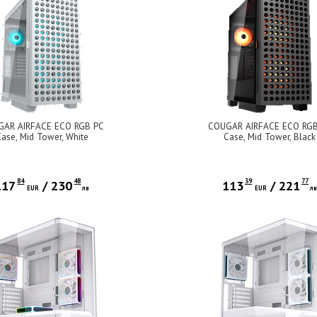
AR AIRFACE ECO RGB PC
COUGAR AIRFACE ECO RGB
ase, Mid Tower, White
Case, Mid Tower, Black
84
48
39
77
117
/
230
113
/
221
EUR
лв
EUR
л