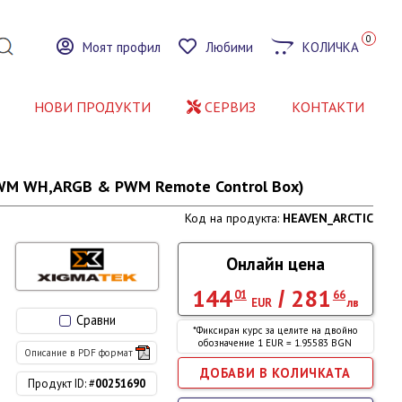
0
Моят профил
Любими
КОЛИЧКА
НОВИ ПРОДУКТИ
СЕРВИЗ
КОНТАКТИ
PWM WH,ARGB & PWM Remote Control Box)
Код на продукта:
HEAVEN_ARCTIC
Онлайн цена
144
281
/
01
66
EUR
лв
Сравни
*Фиксиран курс за целите на двойно
обозначение 1 EUR = 1.95583 BGN
Описание в PDF формат
Продукт ID: #
00251690