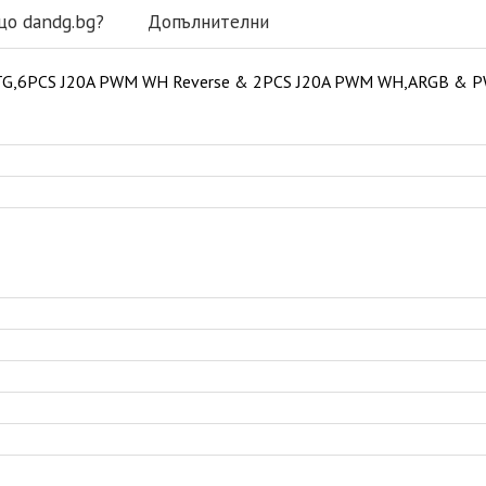
що dandg.bg?
Допълнителни
p TG,6PCS J20A PWM WH Reverse & 2PCS J20A PWM WH,ARGB & 