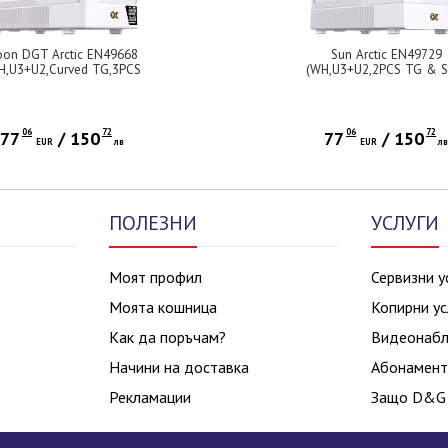
on DGT Arctic EN49668
Sun Arctic EN49729
H,U3+U2,Curved TG,3PCS
(WH,U3+U2,2PCS TG & S
 PWM Arctic Reverse & 1PC
PSU Shroud,4PCS J22A 
J22A PWM Arctic,ARGB
Arctic Reverse & 1PC J22
PCB,Digital LCD)
Arctic,ARGB PCB)
06
72
06
72
77
/
150
77
/
150
EUR
лв
EUR
л
ПОЛЕЗНИ
УСЛУГИ
Моят профил
Сервизни у
Моята кошница
Копирни ус
Как да поръчам?
Видеонаб
Начини на доставка
Абонамент
Рекламации
Защо D&G