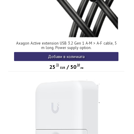
Axagon Active extension USB 3.2 Gen 1 A-M > A-F cable, 5
m long. Power supply option.
Добави в количката
72
30
25
/
50
EUR
лв