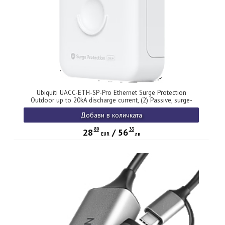
Ubiquiti UACC-ETH-SP-Pro Ethernet Surge Protection
Outdoor up to 20kA discharge current, (2) Passive, surge-
protected RJ45 connections
Добави в количката
80
33
28
/
56
EUR
лв