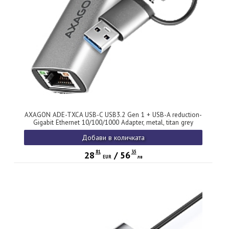
AXAGON ADE-TXCA USB-C USB3.2 Gen 1 + USB-A reduction-
Gigabit Ethernet 10/100/1000 Adapter, metal, titan grey
Добави в количката
81
35
28
/
56
EUR
лв