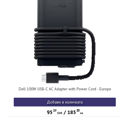
Dell 100W USB-C AC Adapter with Power Cord - Europe
Добави в количката
04
88
95
/
185
EUR
лв