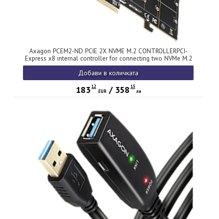
Axagon PCEM2-ND PCIE 2X NVME M.2 CONTROLLERPCI-
Express x8 internal controller for connecting two NVMe M.2
SSD disks to a computer. Supports main boards without PCIe
Добави в количката
Bifurcation.
12
15
183
/
358
EUR
лв