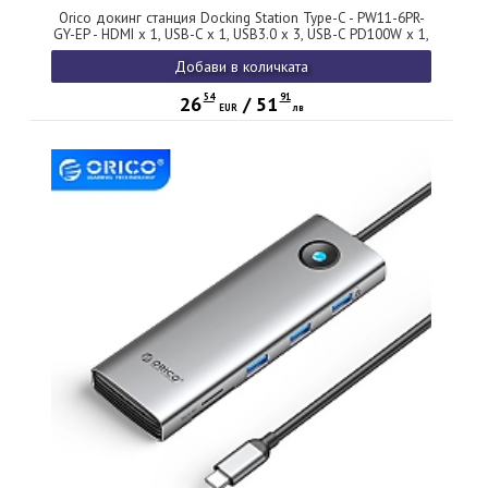
Orico докинг станция Docking Station Type-C - PW11-6PR-
GY-EP - HDMI x 1, USB-C x 1, USB3.0 x 3, USB-C PD100W x 1,
LAN x 1 (1Gbps)
Добави в количката
54
91
26
/
51
EUR
лв