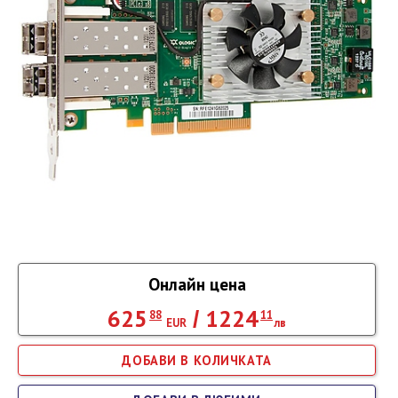
Онлайн цена
625
1224
/
88
11
EUR
лв