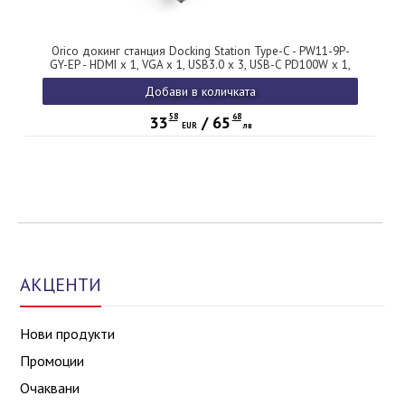
Orico докинг станция Docking Station Type-C - PW11-9P-
GY-EP - HDMI x 1, VGA x 1, USB3.0 x 3, USB-C PD100W x 1,
LAN x 1 (1Gbps), SD/TF
Добави в количката
58
68
33
/
65
EUR
лв
АКЦЕНТИ
Нови продукти
Промоции
Очаквани