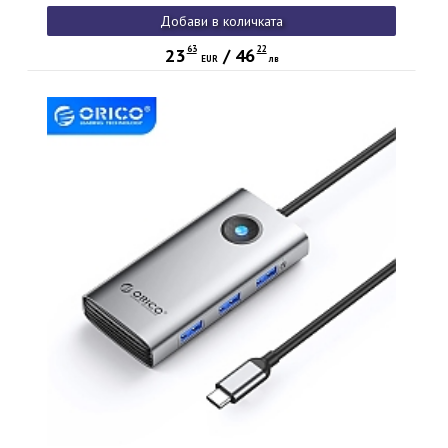
Добави в количката
63
22
23
/
46
EUR
лв