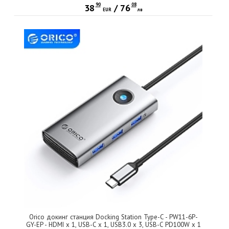
90
08
38
/
76
EUR
лв
Orico докинг станция Docking Station Type-C - PW11-6P-
GY-EP - HDMI x 1, USB-C x 1, USB3.0 x 3, USB-C PD100W x 1