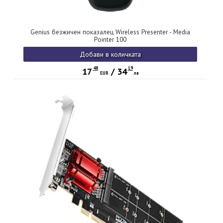
Genius безжичен показалец Wireless Presenter - Media
Pointer 100
Добави в количката
48
19
17
/
34
EUR
лв