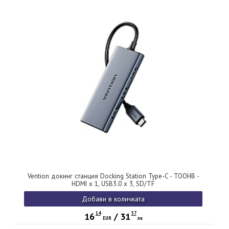
Vention докинг станция Docking Station Type-C - TOOHB -
HDMI x 1, USB3.0 x 3, SD/TF
Добави в количката
14
57
16
/
31
EUR
лв