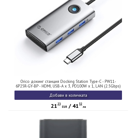
Orico докинг станция Docking Station Type-C - PW11-
6P25R-GY-BP - HDMI, USB-A x 3, PD100W x 1, LAN (2.5Gbps)
Добави в количката
23
52
21
/
41
EUR
лв