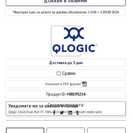
ДОБАВИ В ЛЮБИМИ
*Фиксиран курс за целите на двойно обозначение 1 EUR = 1.95583 BGN
Доставка до 5 дни
Сравни
Описание в PDF формат
Продукт ID: #
00195214
Сподели продукта:
Уведомете ме за новини относно
Qlogic 16Gb Dual Port FC HBA, PCIe Gen3 x4, LC multi-mode optic