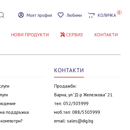
0
Моят профил
Любими
КОЛИЧКА
НОВИ ПРОДУКТИ
СЕРВИЗ
КОНТАКТИ
КОНТАКТИ
слуги
Продажби:
луги
Варна, ул."Д-р Железкова" 21
людение
тел: 052/303999
на поддръжка
моб.тел: 088/5303999
 компютри?
email:
sales@dig.bg