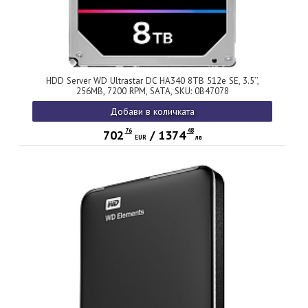
HDD Server WD Ultrastar DC HA340 8TB 512e SE, 3.5’’,
256MB, 7200 RPM, SATA, SKU: 0B47078
Добави в количката
76
48
702
/
1374
EUR
лв