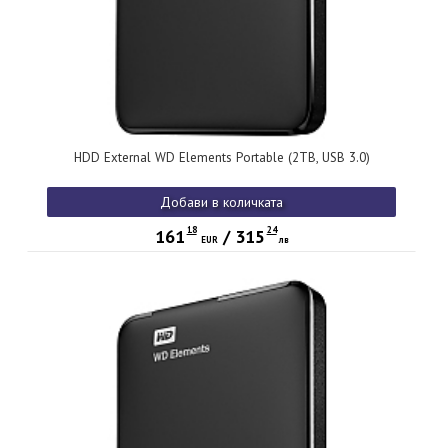
HDD External WD Elements Portable (2TB, USB 3.0)
Добави в количката
18
24
161
/
315
EUR
лв