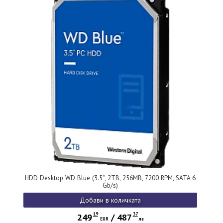
HDD Desktop WD Blue (3.5'', 2TB, 256MB, 7200 RPM, SATA 6
Gb/s)
Добави в количката
19
37
249
/
487
EUR
лв