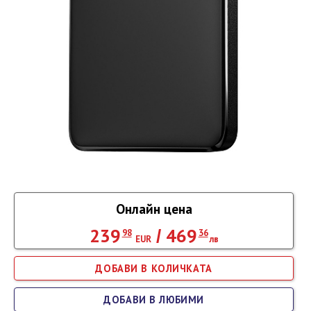
Онлайн цена
239
469
/
98
36
EUR
лв
ДОБАВИ В ЛЮБИМИ