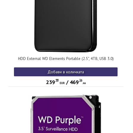
HDD External WD Elements Portable (2.5”, 4TB, USB 3.0)
Добави в количката
98
36
239
/
469
EUR
лв