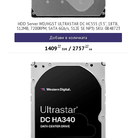
HDD Server WD/HGST ULTRASTAR DC HC555 (3.5’’, 18TB,
512MB, 7200RPM, SATA 6Gb/s, 512E SE NP3) SKU: 0B48723
Добави в количката
77
27
1409
/
2757
EUR
лв