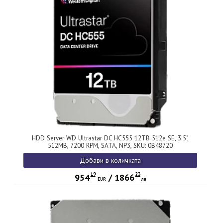
HDD Server WD Ultrastar DC HC555 12TB 512e SE, 3.5",
512MB, 7200 RPM, SATA, NP3, SKU: 0B48720
Добави в количката
19
23
954
/
1866
EUR
лв