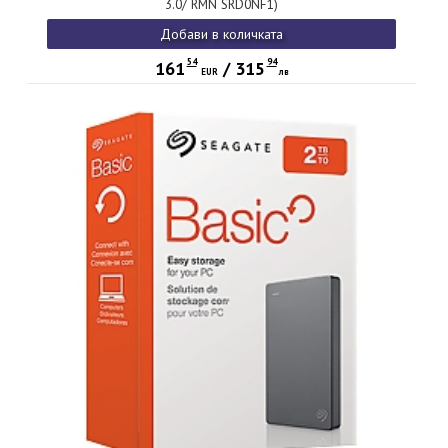
3.0/ RMN SRD0NF1)
Добави в количката
54
94
161
/
315
EUR
лв