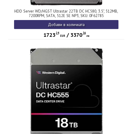
HDD Server WD/HGST Ultrastar 22TB DC HC580, 3.5", 512MB,
7200RPM, SATA, 512E SE NP3, SKU: 0F62785
Добави в количката
24
36
1723
/
3370
EUR
лв