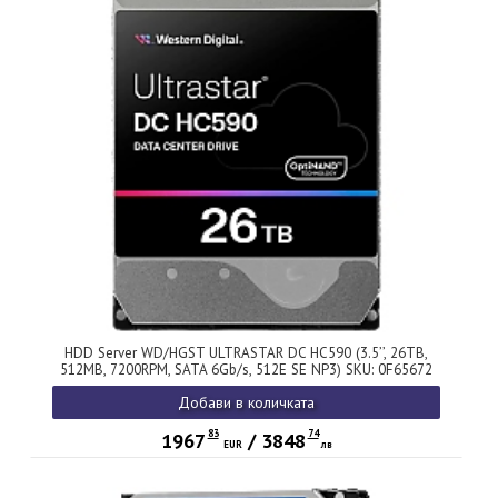
HDD Server WD/HGST ULTRASTAR DC HC590 (3.5’’, 26TB,
512MB, 7200RPM, SATA 6Gb/s, 512E SE NP3) SKU: 0F65672
Добави в количката
83
74
1967
/
3848
EUR
лв