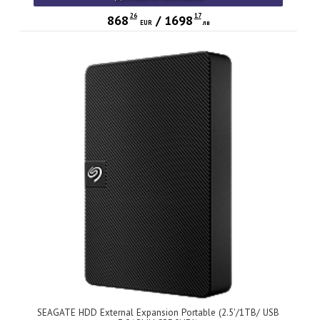
26
17
868
/
1698
EUR
лв
SEAGATE HDD External Expansion Portable (2.5'/1TB/ USB