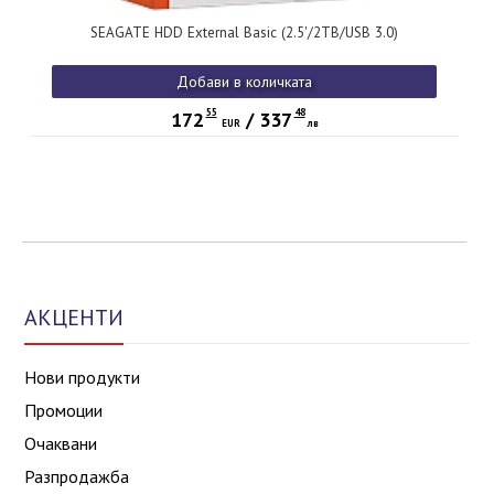
SEAGATE HDD External Basic (2.5'/2TB/USB 3.0)
Добави в количката
55
48
172
/
337
EUR
лв
АКЦЕНТИ
Нови продукти
Промоции
Очаквани
Разпродажба