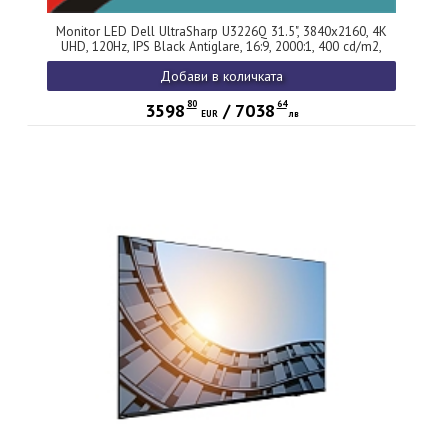
Monitor LED Dell UltraSharp U3226Q 31.5", 3840x2160, 4K
UHD, 120Hz, IPS Black Antiglare, 16:9, 2000:1, 400 cd/m2,
5ms/8ms, 178/178, 99% sRGB, 98% DCI-P3, DP, HDMI, TB-4,
Добави в количката
USB-C, RJ-45, USB-B, USB-A hub, Speakers, Tilt, Swivel, Pivot,
HAdj, 3Y
80
64
3598
/
7038
EUR
лв