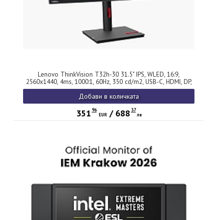
Lenovo ThinkVision T32h-30 31.5" IPS, WLED, 16:9,
2560x1440, 4ms, 1000:1, 60Hz, 350 cd/m2, USB-C, HDMI, DP,
RJ45, Tilt, Swivel, Pivot, Height Adjust Stand
Добави в количката
96
37
351
/
688
EUR
лв