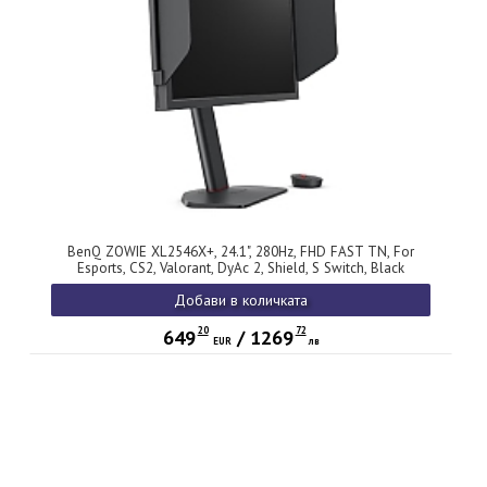
BenQ ZOWIE XL2546X+, 24.1", 280Hz, FHD FAST TN, For
Esports, CS2, Valorant, DyAc 2, Shield, S Switch, Black
eQualizer, Color Vibrance, LBL, Flicker-free, K Locker, XL
Добави в количката
Setting to Share, 3x HDMI (2.0), DP (1.2), 3.5 Jack, Swivel, Tilt,
Height adj. 155mm,
20
72
649
/
1269
EUR
лв