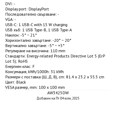
DVI
:
-
Display port
:
DisplayPort
Последователно свързване
:
-
VGA
:
-
USB-C
:
1 USB-C with 15 W charging
USB хъб
:
1 USB Type-B, 1 USB Type-A
Наклон
:
-5° ~ 21°
Хоризонтално завъртане
:
-20° ~ 20°
Вертикално завъртане
:
-5° ~ +5°
Регулиране на височина
:
110 mm
Стандарти
:
Energy-related Products Directive Lot 5 (ErP
Lot 5); RoHS
Енергиен клас
:
F
Консумация, kWh/1000h
:
31 kWh
Размери с поставка (Ш, Д, В), cm
:
81.4 x 23.2 x 55.5 cm
Цвят
:
Black
VESA размер, mm
:
100 x 100 mm
AW3425DW
Добавен на Пт 04 юли, 2025