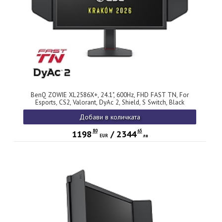
BenQ ZOWIE XL2586X+, 24.1", 600Hz, FHD FAST TN, For
Esports, CS2, Valorant, DyAc 2, Shield, S Switch, Black
eQualizer, Color Vibrance, LBL, Flicker-free, K Locker, XL
Добави в количката
Setting to Share, 3x HDMI (2.1), DP (1.4), 3.5 Jack, Swivel, Tilt,
Height adj. 155mm
80
65
1198
/
2344
EUR
лв