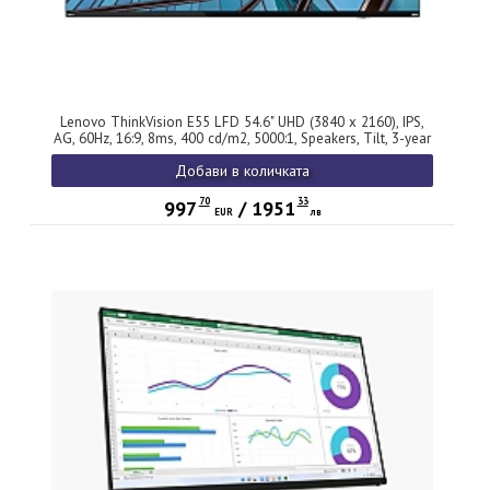
Lenovo ThinkVision E55 LFD 54.6" UHD (3840 x 2160), IPS,
AG, 60Hz, 16:9, 8ms, 400 cd/m2, 5000:1, Speakers, Tilt, 3-year
Добави в количката
70
33
997
/
1951
EUR
лв