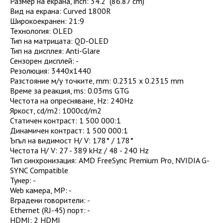
Размер на екрана, inch
:
34.2" (86.87 cm)
Вид на екрана
:
Curved 1800R
Широкоекранен
:
21:9
Технология
:
OLED
Тип на матрицата
:
QD-OLED
Тип на дисплея
:
Anti-Glare
Сензорен дисплей
:
-
Резолюция
:
3440x1440
Разстояние м/у точките, mm
:
0.2315 x 0.2315 mm
Време за реакция, ms
:
0.03ms GTG
Честота на опресняване, Hz
:
240Hz
Яркост, cd/m2
:
1000cd/m2
Статичен контраст
:
1 500 000:1
Динамичен контраст
:
1 500 000:1
Ъгъл на видимост H/ V
:
178° / 178°
Честота H/ V
:
27 - 389 kHz / 48 - 240 Hz
Тип синхронизация
:
AMD FreeSync Premium Pro, NVIDIA G-
SYNC Compatible
Тунер
:
-
Web камера, MP
:
-
Вградени говорители
:
-
Ethernet (RJ-45) порт
:
-
HDMI
:
2 HDMI