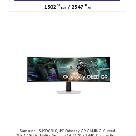
Buttons, Black
48
43
1302
/
2547
EUR
лв
Samsung LS49DG910, 49" Odyssey G9 GAMING, Curved
OLED, 1800R, 144Hz, Smart. 32:9, 5120 x 1440, Display Port ,