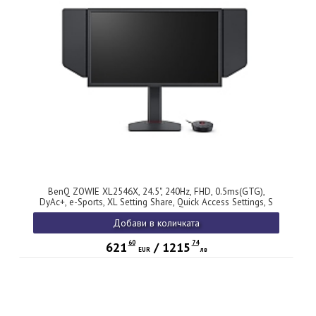
BenQ ZOWIE XL2546X, 24.5", 240Hz, FHD, 0.5ms(GTG),
DyAc+, e-Sports, XL Setting Share, Quick Access Settings, S
Switch, Black eQualizer, Color Vibrance, LBL, Shield, 1000:1,
Добави в количката
320 cd/m2, HDMI 2.0 x3, DP 1.2, Headph.jack, Pivot, Swivel,
Tilt, Height adj.
60
74
621
/
1215
EUR
лв