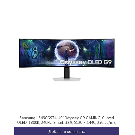
Samsung LS49CG934, 49" Odyssey G9 GAMING, Curved
OLED, 1800R, 240Hz, Smart. 32:9, 5120 x 1440, 250 cd/m2,
Display Port , HDMI,Micro HDMI, USB Hub, Silver + Logitech
Добави в количката
G102 Mouse, Lightsync RGB, 8000 DPI, 6 Programmable