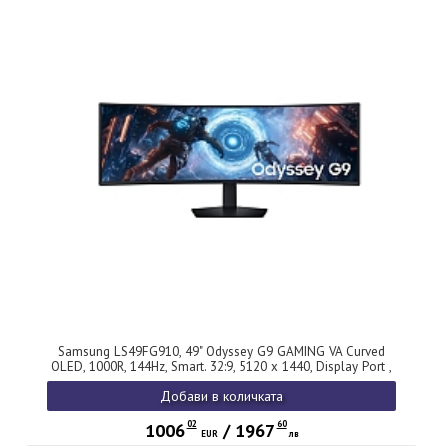
Samsung LS49FG910, 49" Odyssey G9 GAMING VA Curved
OLED, 1000R, 144Hz, Smart. 32:9, 5120 x 1440, Display Port ,
HDMI,Micro HDMI, USB Hub, Silver + Logitech G102 Mouse,
Добави в количката
Lightsync RGB, 8000 DPI, 6 Programmable Buttons, Black
02
60
1006
/
1967
EUR
лв