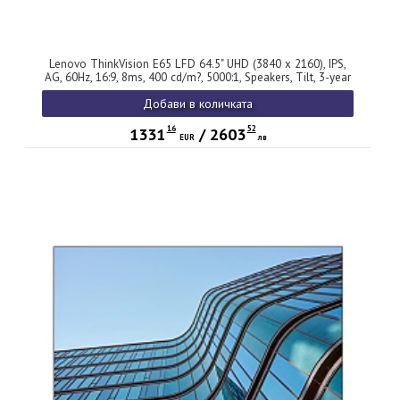
Lenovo ThinkVision E65 LFD 64.5" UHD (3840 x 2160), IPS,
AG, 60Hz, 16:9, 8ms, 400 cd/m?, 5000:1, Speakers, Tilt, 3-year
Добави в количката
16
52
1331
/
2603
EUR
лв