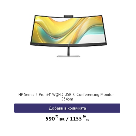
HP Series 5 Pro 34" WQHD USB-C Conferencing Monitor -
534pm
Добави в количката
70
30
590
/
1155
EUR
лв