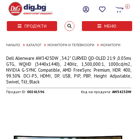
0
ПРОДУКТИ
МЕНЮ
»
»
»
НАЧАЛО
КАТАЛОГ
МОНИТОРИ И ТЕЛЕВИЗОРИ
МОНИТОРИ
Dell Alienware AW3425DW , 34.2" CURVED QD-OLED 21:9 ,0.03ms
GTG, WQHD (3440x1440), 240Hz, 1,500,000:1, 1000cd/m2,
NVIDIA G-SYNC Compatible, AMD FreeSync Premium, HDR 400,
99.30% DCI-P3, HDMI, DP, USB, PIP, PBP, Height Adjustable,
Swivel, Tilt, Black
Продукт ID:
00241596
Код на продукта:
AW3425DW