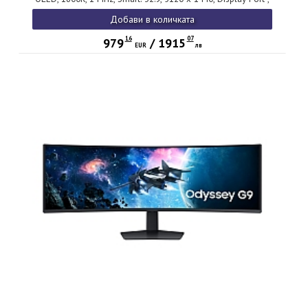
HDMI,Micro HDMI, USB Hub, Silver + Logitech G102 Mouse,
Добави в количката
Lightsync RGB, 8000 DPI, 6 Programmable Buttons, Black
16
07
979
/
1915
EUR
лв