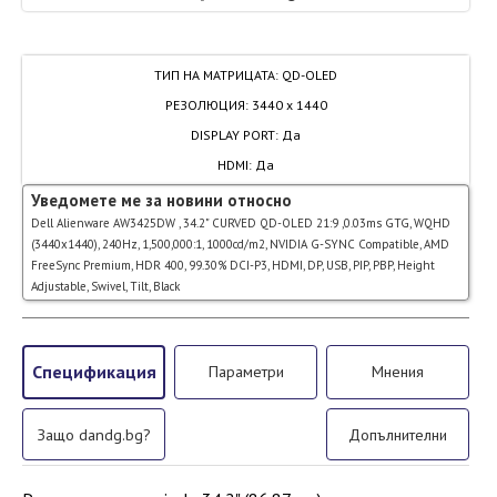
ТИП НА МАТРИЦАТА
:
QD-OLED
РЕЗОЛЮЦИЯ
:
3440 x 1440
DISPLAY PORT
:
Да
HDMI
:
Да
Уведомете ме за новини относно
Dell Alienware AW3425DW , 34.2" CURVED QD-OLED 21:9 ,0.03ms GTG, WQHD
(3440x1440), 240Hz, 1,500,000:1, 1000cd/m2, NVIDIA G-SYNC Compatible, AMD
FreeSync Premium, HDR 400, 99.30% DCI-P3, HDMI, DP, USB, PIP, PBP, Height
Adjustable, Swivel, Tilt, Black
Спецификация
Параметри
Мнения
Защо dandg.bg?
Допълнителни