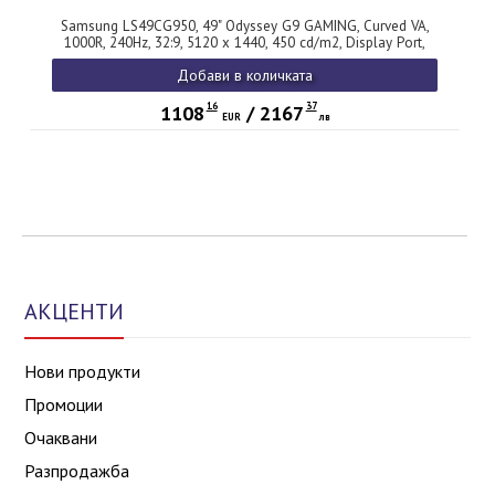
Samsung LS49CG950, 49" Odyssey G9 GAMING, Curved VA,
1000R, 240Hz, 32:9, 5120 x 1440, 450 cd/m2, Display Port,
HDMI, Micro HDMI, USB Hub, Black + Logitech G102 Mouse,
Добави в количката
Lightsync RGB, 8000 DPI, 6 Programmable Buttons, Black
16
37
1108
/
2167
EUR
лв
АКЦЕНТИ
Нови продукти
Промоции
Очаквани
Разпродажба