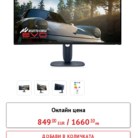
Онлайн цена
849
1660
/
00
50
EUR
лв