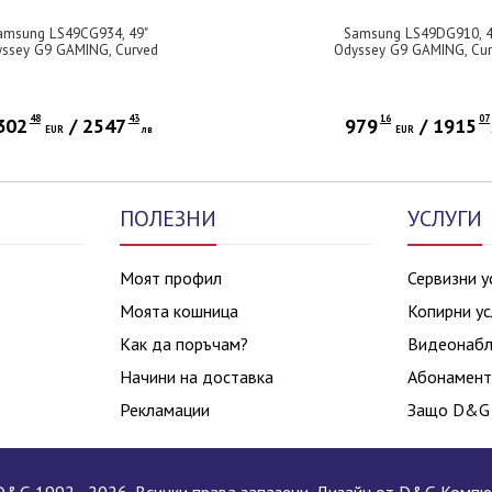
amsung LS49CG934, 49"
Samsung LS49DG910, 4
ssey G9 GAMING, Curved
Odyssey G9 GAMING, Cu
ED, 1800R, 240Hz, Smart.
OLED, 1800R, 144Hz, Sma
9, 5120 x 1440, 250 cd/m2,
32:9, 5120 x 1440, Display
lay Port , HDMI,Micro HDMI,
, HDMI,Micro HDMI, USB 
B Hub, Silver + Logitech
Silver + Logitech G102 M
48
43
16
07
302
/
2547
979
/
1915
2 Mouse, Lightsync RGB,
EUR
лв
Lightsync RGB, 8000 DPI
EUR
00 DPI, 6 Programmable
Programmable Buttons, B
Buttons, Black
ПОЛЕЗНИ
УСЛУГИ
Моят профил
Сервизни у
Моята кошница
Копирни ус
Как да поръчам?
Видеонаб
Начини на доставка
Абонамент
Рекламации
Защо D&G