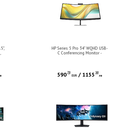
5",
HP Series 5 Pro 34" WQHD USB-
,
C Conferencing Monitor -
ng
534pm
s, S
olor
:1,
70
30
590
/
1155
 DP
лв
EUR
лв
vel,