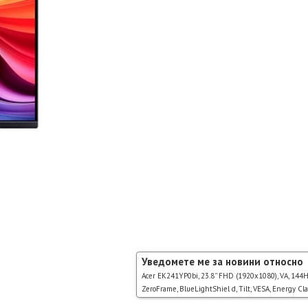
Уведомете ме за новини относно
Acer EK241YP0bi, 23.8'' FHD (1920x1080), VA, 144H
ZeroFrame, BlueLightShiel d, Tilt, VESA, Energy Cla