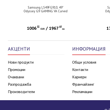
Samsung LS49FG910, 49"
S
Odyssey G9 GAMING VA Curved
Ody
OLED, 1000R, 144Hz, Smart.
OL
32:9, 5120 x 1440, Display Port
32:
, HDMI,Micro HDMI, USB Hub,
Disp
Silver + Logitech G102 Mouse,
US
02
60
1006
/
1967
1
Lightsync RGB, 8000 DPI, 6
EUR
лв
G10
Programmable Buttons, Black
80
АКЦЕНТИ
ИНФОРМАЦИЯ
Нови продукти
Общи условия
Промоции
Контакти
Очаквани
Кариери
Разпродажба
Франчайзинг
Производители
Рекламации