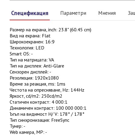
Спецификация
Параметри
Мнения
За
Размер на екрана, inch
:
23.8" (60.45 cm)
Вид на екрана
:
Flat
Широкоекранен
:
16:9
Технология
:
LED
Smart OS
:
-
Тип на матрицата
:
VA
Тип на дисплея
:
Anti-Glare
Сензорен дисплей
:
-
Резолюция
:
1920x1080
Време за реакция, ms
:
1ms
Честота на опресняване, Hz
:
144Hz
Яркост, cd/m2
:
250cd/m2
Статичен контраст
:
4 000:1
Динамичен контраст
:
100 000 000:1
Ъгъл на видимост H/ V
:
178° / 178°
Тип синхронизация
:
FreeSync
Тунер
:
-
Web камера, MP
:
-