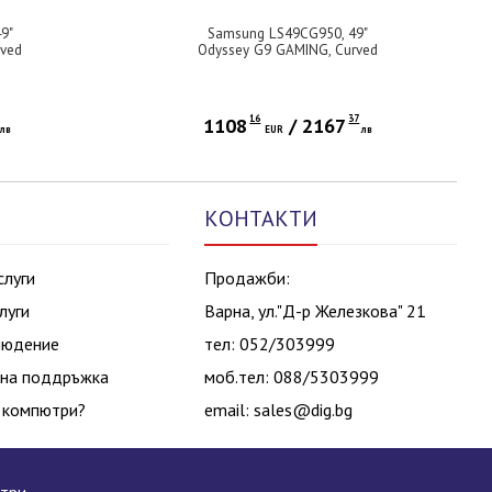
9"
Samsung LS49CG950, 49"
rved
Odyssey G9 GAMING, Curved
rt.
VA, 1000R, 240Hz, 32:9, 5120 x
 Port
1440, 450 cd/m2, Display Port,
Hub,
HDMI, Micro HDMI, USB Hub,
ouse,
Black + Logitech G102 Mouse,
16
37
1108
/
2167
, 6
лв
Lightsync RGB, 8000 DPI, 6
EUR
лв
lack
Programmable Buttons, Black
КОНТАКТИ
слуги
Продажби:
луги
Варна, ул."Д-р Железкова" 21
людение
тел: 052/303999
на поддръжка
моб.тел: 088/5303999
 компютри?
email:
sales@dig.bg