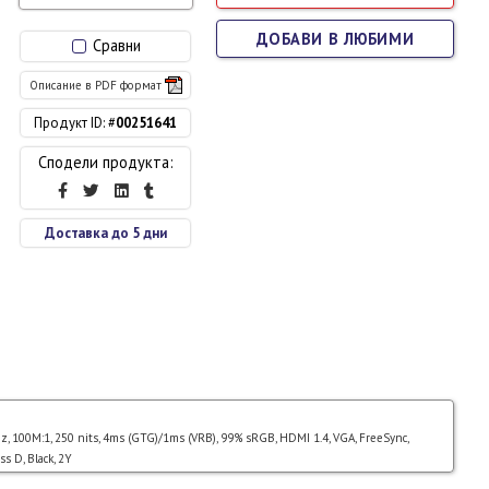
ДОБАВИ В ЛЮБИМИ
Сравни
Описание в PDF формат
Продукт ID: #
00251641
Сподели продукта:
Доставка до 5 дни
z, 100M:1, 250 nits, 4ms (GTG)/1ms (VRB), 99% sRGB, HDMI 1.4, VGA, FreeSync,
ss D, Black, 2Y