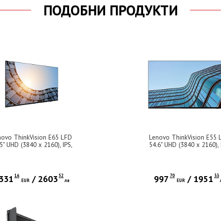
ПОДОБНИ ПРОДУКТИ
novo ThinkVision E65 LFD
Lenovo ThinkVision E55 
5" UHD (3840 x 2160), IPS,
54.6" UHD (3840 x 2160), 
60Hz, 16:9, 8ms, 400 cd/m?,
AG, 60Hz, 16:9, 8ms, 400 c
0:1, Speakers, Tilt, 3-year
5000:1, Speakers, Tilt, 3-
16
52
70
33
331
/
2603
997
/
1951
EUR
лв
EUR