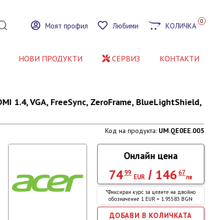
0
Моят профил
Любими
КОЛИЧКА
НОВИ ПРОДУКТИ
СЕРВИЗ
КОНТАКТИ
MI 1.4, VGA, FreeSync, ZeroFrame, BlueLightShield,
Код на продукта:
UM.QE0EE.005
Онлайн цена
74
146
/
99
67
EUR
лв
*Фиксиран курс за целите на двойно
обозначение 1 EUR = 1.95583 BGN