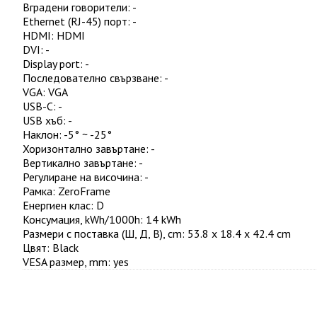
Вградени говорители
:
-
Ethernet (RJ-45) порт
:
-
HDMI
:
HDMI
DVI
:
-
Display port
:
-
Последователно свързване
:
-
VGA
:
VGA
USB-C
:
-
USB хъб
:
-
Наклон
:
-5° ~ -25°
Хоризонтално завъртане
:
-
Вертикално завъртане
:
-
Регулиране на височина
:
-
Рамка
:
ZeroFrame
Енергиен клас
:
D
Консумация, kWh/1000h
:
14 kWh
Размери с поставка (Ш, Д, В), cm
:
53.8 x 18.4 x 42.4 cm
Цвят
:
Black
VESA размер, mm
:
yes