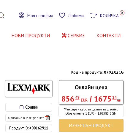
0
Моят профил
Любими
КОЛИЧКА
НОВИ ПРОДУКТИ
СЕРВИЗ
КОНТАКТИ
Код на продукта:
X792X2CG
Онлайн цена
856
1675
/
49
14
EUR
лв
Сравни
*Фиксиран курс за целите на двойно
обозначение 1 EUR = 1.95583 BGN
Описание в PDF формат
ИЗЧЕРПАН ПРОДУКТ
Продукт ID: #
00162911