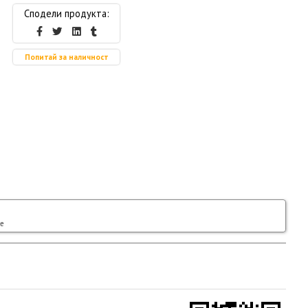
Сподели продукта:
Попитай за наличност
ge