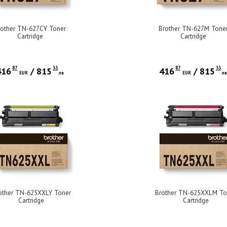
rother TN-627CY Toner
Brother TN-627M Tone
Cartridge
Cartridge
87
33
87
33
416
/
815
416
/
815
EUR
лв
EUR
л
other TN-625XXLY Toner
Brother TN-625XXLM To
Cartridge
Cartridge