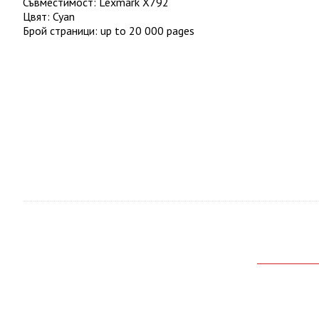
Съвместимост
:
Lexmark X792
Цвят
:
Cyan
Брой страници
:
up to 20 000 pages