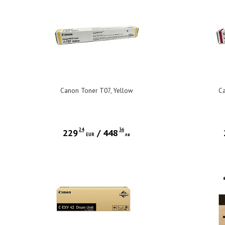
Canon Toner T07, Yellow
Ca
24
36
229
/
448
EUR
лв