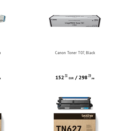
n
Canon Toner T07, Black
72
70
152
/
298
в
EUR
лв