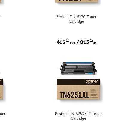
r
Brother TN-627C Toner
Cartridge
87
33
416
/
815
в
EUR
лв
ner
Brother TN-625XXLC Toner
Cartridge