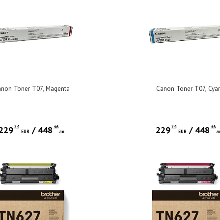
non Toner T07, Magenta
Canon Toner T07, Cya
24
36
24
36
229
/
448
229
/
448
EUR
лв
EUR
л