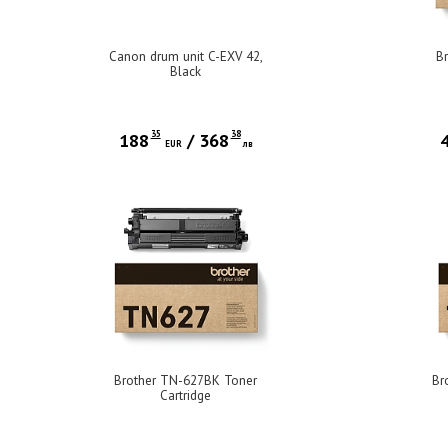
Canon drum unit C-EXV 42,
B
Black
35
38
188
/
368
EUR
лв
Brother TN-627BK Toner
Br
Cartridge