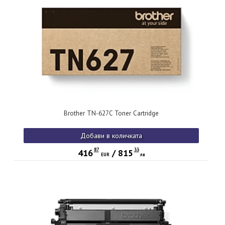
Brother TN-627C Toner Cartridge
Добави в количката
87
33
416
/
815
EUR
лв