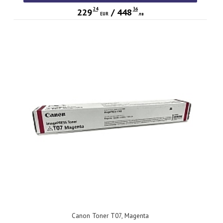
24
36
229
/
448
EUR
лв
Canon Toner T07, Magenta