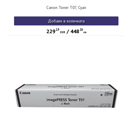
Canon Toner T07, Cyan
Добави в количката
24
36
229
/
448
EUR
лв