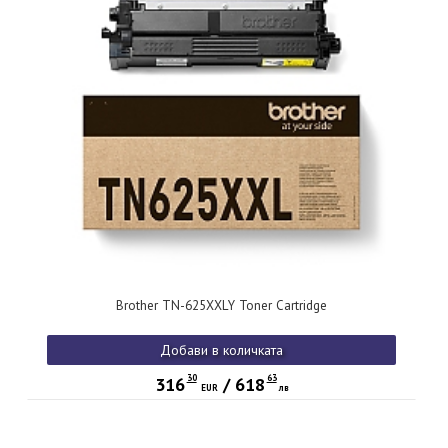
Brother TN-625XXLY Toner Cartridge
Добави в количката
30
63
316
/
618
EUR
лв