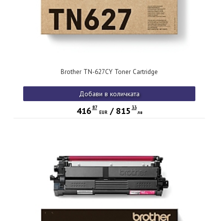
Brother TN-627CY Toner Cartridge
Добави в количката
87
33
416
/
815
EUR
лв