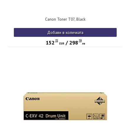
Canon Toner T07, Black
Добави в количката
72
70
152
/
298
EUR
лв