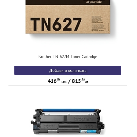
Brother TN-627M Toner Cartridge
Добави в количката
87
33
416
/
815
EUR
лв