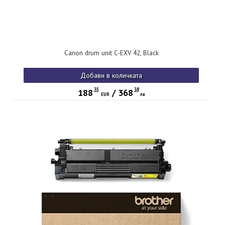
Canon drum unit C-EXV 42, Black
Добави в количката
35
38
188
/
368
EUR
лв