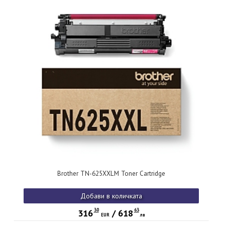
Brother TN-625XXLM Toner Cartridge
Добави в количката
30
63
316
/
618
EUR
лв