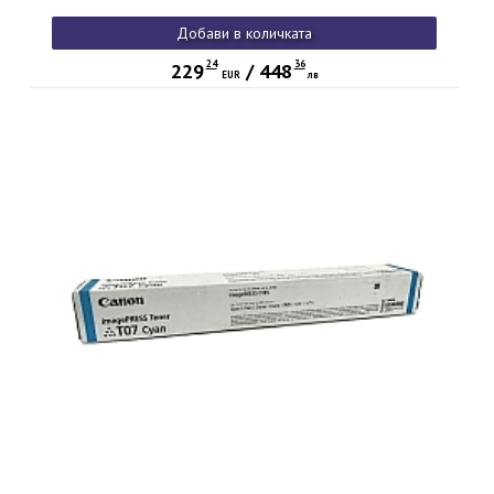
Добави в количката
24
36
229
/
448
EUR
лв