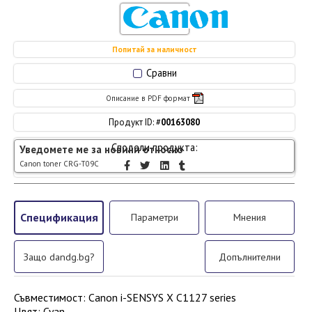
Попитай за наличност
Сравни
Описание в PDF формат
Продукт ID: #
00163080
Сподели продукта:
Уведомете ме за новини относно
Canon toner CRG-T09C
Спецификация
Параметри
Мнения
Защо dandg.bg?
Допълнителни
Съвместимост
:
Canon i-SENSYS X C1127 series
Цвят
:
Cyan