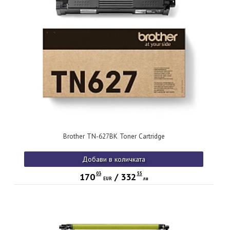
Brother TN-627BK Toner Cartridge
Добави в количката
03
55
170
/
332
EUR
лв