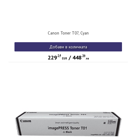
Canon Toner T07, Cyan
Добави в количката
24
36
229
/
448
EUR
лв