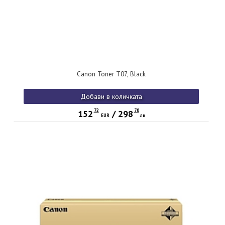
Canon Toner T07, Black
Добави в количката
72
70
152
/
298
EUR
лв