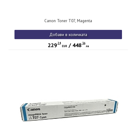
Canon Toner T07, Magenta
Добави в количката
24
36
229
/
448
EUR
лв