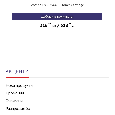
Brother TN-625XXLC Toner Cartridge
Добави в количката
30
63
316
/
618
EUR
лв
АКЦЕНТИ
Нови продукти
Промоции
Очаквани
Разпродажба