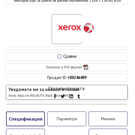
*Фиксиран курс за целите на двойно обозначение 1 EUR = 1.95583 BGN
Сравни
Описание в PDF формат
Продукт ID: #
00246409
Сподели продукта:
Уведомете ме за новини относно
Xerox AltaLink B8145/55 Black Toner DMO
Спецификация
Параметри
Мнения