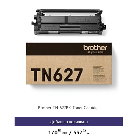
Brother TN-627BK Toner Cartridge
Добави в количката
03
55
170
/
332
EUR
лв