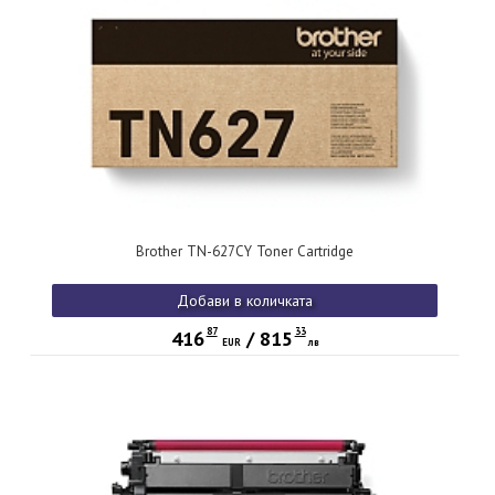
Brother TN-627CY Toner Cartridge
Добави в количката
87
33
416
/
815
EUR
лв