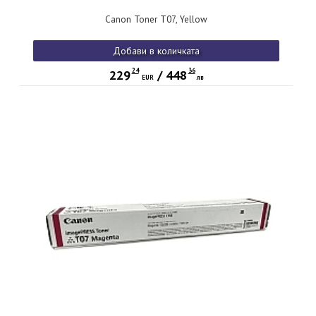
Canon Toner T07, Yellow
Добави в количката
24
36
229
/
448
EUR
лв