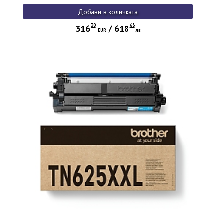
Добави в количката
30
63
316
/
618
EUR
лв