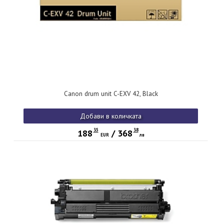
Canon drum unit C-EXV 42, Black
Добави в количката
35
38
188
/
368
EUR
лв