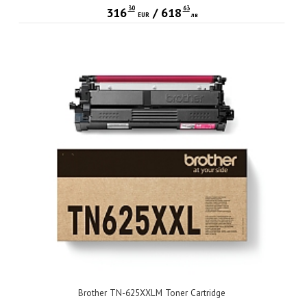
30
63
316
/
618
EUR
лв
Brother TN-625XXLM Toner Cartridge