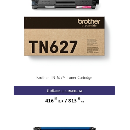
Brother TN-627M Toner Cartridge
Добави в количката
87
33
416
/
815
EUR
лв