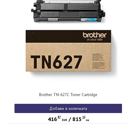
Brother TN-627C Toner Cartridge
Добави в количката
87
33
416
/
815
EUR
лв