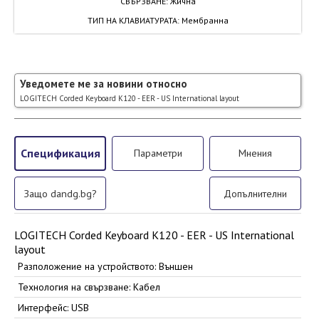
СВЪРЗВАНЕ
:
Жична
ТИП НА КЛАВИАТУРАТА
:
Мембранна
Уведомете ме за новини относно
LOGITECH Corded Keyboard K120 - EER - US International layout
Спецификация
Параметри
Мнения
Защо dandg.bg?
Допълнителни
LOGITECH Corded Keyboard K120 - EER - US International
layout
Разположение на устройството: Външен
Технология на свързване: Кабел
Интерфейс: USB