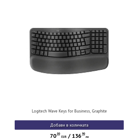
Logitech Wave Keys for Business, Graphite
Добави в количката
00
90
70
/
136
EUR
лв