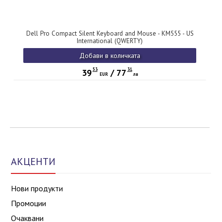
Dell Pro Compact Silent Keyboard and Mouse - KM555 - US
International (QWERTY)
Добави в количката
53
31
39
/
77
EUR
лв
АКЦЕНТИ
Нови продукти
Промоции
Очаквани