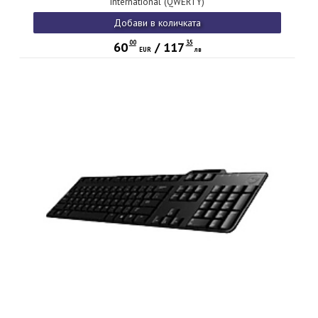
International (QWERTY)
Добави в количката
00
35
60
/
117
EUR
лв