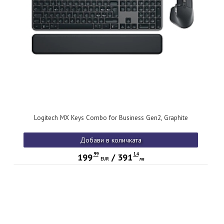
Logitech MX Keys Combo for Business Gen2, Graphite
Добави в количката
99
14
199
/
391
EUR
лв