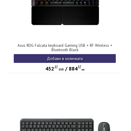
Asus ROG Falcata keyboard Gaming USB + RF Wireless +
Bluetooth Black
Добави в количката
27
57
452
/
884
EUR
лв