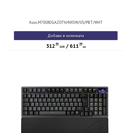
Asus,M701ROGAZOTH/NXSW/US/PBT/WHT
Добави в количката
90
99
312
/
611
EUR
лв