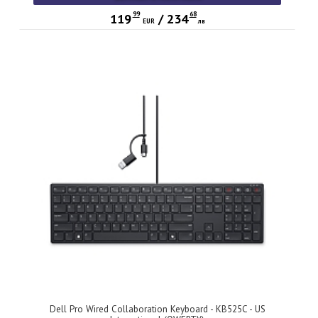
99
68
119
/
234
EUR
лв
Dell Pro Wired Collaboration Keyboard - KB525C - US