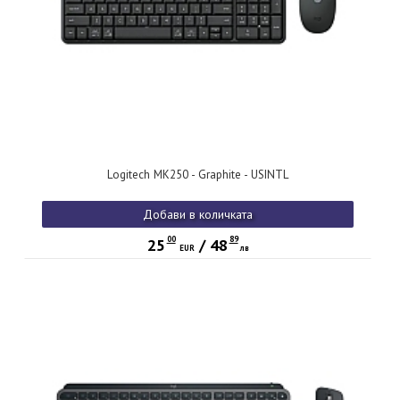
Logitech MK250 - Graphite - USINTL
Добави в количката
00
89
25
/
48
EUR
лв