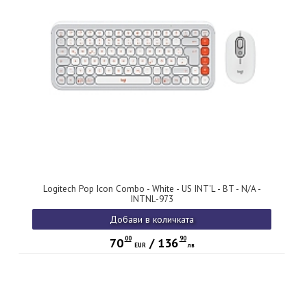
Logitech Pop Icon Combo - White - US INT'L - BT - N/A -
INTNL-973
Добави в количката
00
90
70
/
136
EUR
лв