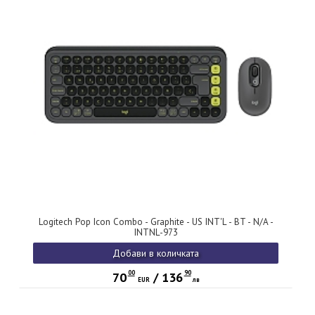
Logitech Pop Icon Combo - Graphite - US INT'L - BT - N/A -
INTNL-973
Добави в количката
00
90
70
/
136
EUR
лв