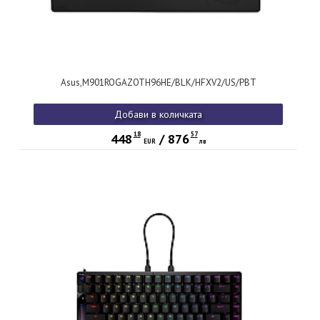
Asus,M901ROGAZOTH96HE/BLK/HFXV2/US/PBT
Добави в количката
18
57
448
/
876
EUR
лв