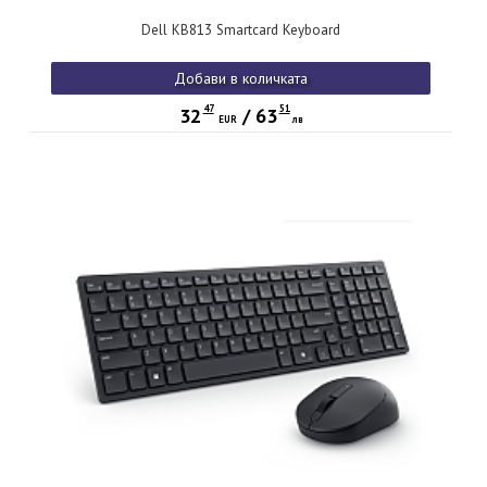
Dell KB813 Smartcard Keyboard
Добави в количката
47
51
32
/
63
EUR
лв