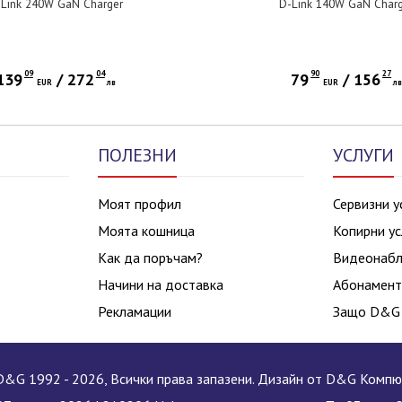
Link 240W GaN Charger
D-Link 140W GaN Char
09
04
90
27
139
/
272
79
/
156
EUR
лв
EUR
л
ПОЛЕЗНИ
УСЛУГИ
Моят профил
Сервизни у
Моята кошница
Копирни ус
Как да поръчам?
Видеонаб
Начини на доставка
Абонамент
Рекламации
Защо D&G
&G 1992 - 2026, Всички права запазени. Дизайн от D&G Комп