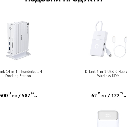
ink 14-in-1 Thunderbolt 4
D-Link 5-in-1 USB-C Hub 
Docking Station
Wireless HDMI
18
10
77
76
300
/
587
62
/
122
EUR
лв
EUR
лв