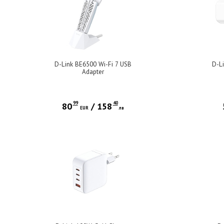
D-Link BE6500 Wi-Fi 7 USB
D-L
Adapter
99
40
80
/
158
EUR
лв