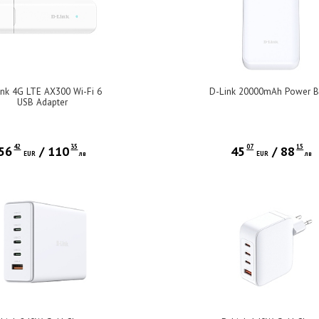
ink 4G LTE AX300 Wi-Fi 6
D-Link 20000mAh Power 
USB Adapter
42
35
07
15
56
/
110
45
/
88
EUR
лв
EUR
лв