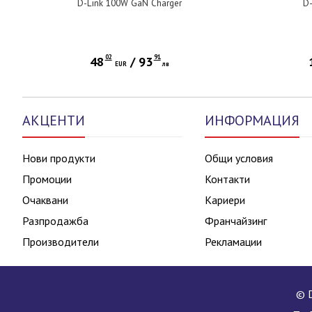
D-Link 100W GaN Charger
D-
02
91
48
/
93
EUR
лв
АКЦЕНТИ
ИНФОРМАЦИЯ
Нови продукти
Общи условия
Промоции
Контакти
Очаквани
Кариери
Разпродажба
Франчайзинг
Производители
Рекламации
© D