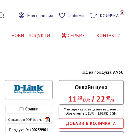
0
Моят профил
Любими
КОЛИЧКА
НОВИ ПРОДУКТИ
СЕРВИЗ
КОНТАКТИ
Код на продукта:
AN3U
Онлайн цена
11
22
/
50
49
EUR
лв
Сравни
*Фиксиран курс за целите на двойно
обозначение 1 EUR = 1.95583 BGN
Описание в PDF формат
Продукт ID: #
00239901