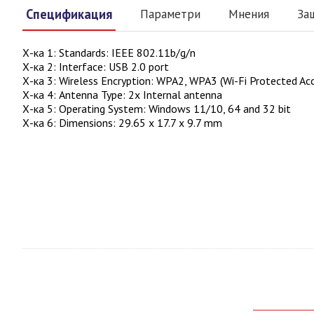
Спецификация
Параметри
Мнения
За
Х-ка 1
:
Standards: IEEE 802.11b/g/n
Х-ка 2
:
Interface: USB 2.0 port
Х-ка 3
:
Wireless Encryption: WPA2, WPA3 (Wi-Fi Protected Acc
Х-ка 4
:
Antenna Type: 2x Internal antenna
Х-ка 5
:
Operating System: Windows 11/10, 64 and 32 bit
Х-ка 6
:
Dimensions: 29.65 x 17.7 x 9.7 mm