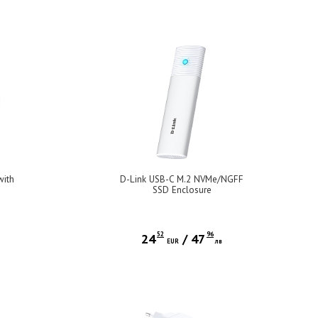
with
D-Link USB-C M.2 NVMe/NGFF
SSD Enclosure
52
96
24
/
47
EUR
лв