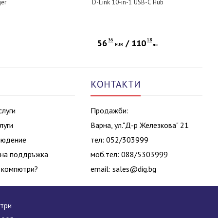
ger
D-Link 10-in-1 USB-C Hub
33
18
56
/
110
в
EUR
лв
КОНТАКТИ
слуги
Продажби:
луги
Варна, ул."Д-р Железкова" 21
людение
тел: 052/303999
на поддръжка
моб.тел: 088/5303999
 компютри?
email:
sales@dig.bg
ютри