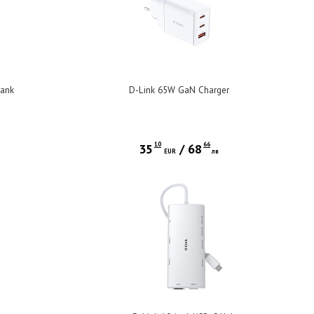
Bank
D-Link 65W GaN Charger
10
66
35
/
68
EUR
лв