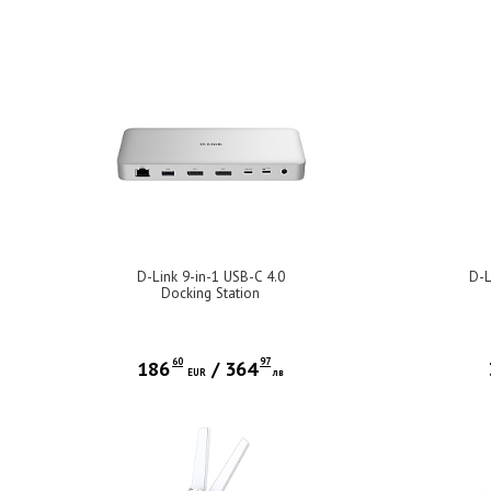
D-Link 9-in-1 USB-C 4.0
D-L
Docking Station
60
97
186
/
364
EUR
лв