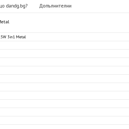
що dandg.bg?
Допълнителни
Metal
15W 3in1 Metal