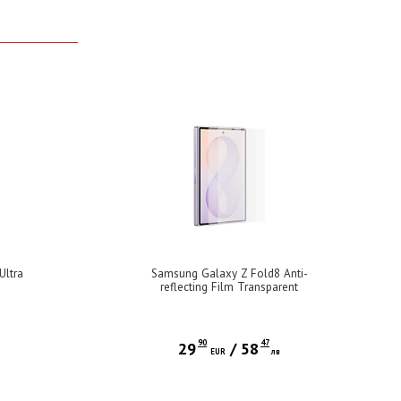
Ultra
Samsung Galaxy Z Fold8 Anti-
reflecting Film Transparent
90
47
29
/
58
EUR
лв