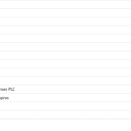
rises PLC
Cyprus