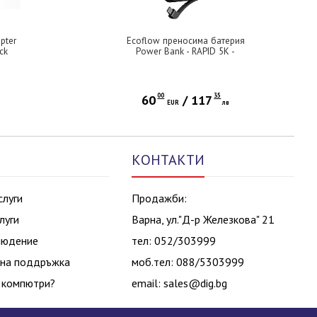
pter
Ecoflow преносима батерия
ck
Power Bank - RAPID 5K -
5000mAh - EF-RAPID5000-B-EU
00
35
60
/
117
в
EUR
лв
КОНТАКТИ
слуги
Продажби:
луги
Варна, ул."Д-р Железкова" 21
людение
тел: 052/303999
на поддръжка
моб.тел: 088/5303999
 компютри?
email:
sales@dig.bg