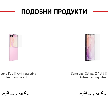
ПОДОБНИ ПРОДУКТИ
sung Flip 8 Anti-reflecting
Samsung Galaxy Z Fold 8 
Film Transparent
Anti-reflecting Film
Transparent
90
47
90
47
29
/
58
29
/
58
EUR
лв
EUR
лв