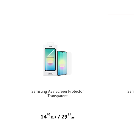
Samsung A27 Screen Protector
Sam
Transparent
90
14
14
/
29
EUR
лв