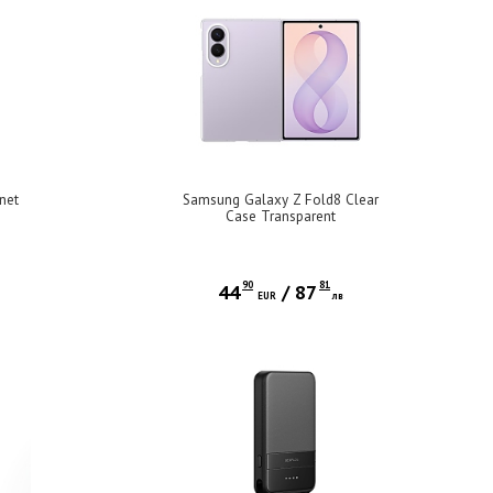
net
Samsung Galaxy Z Fold8 Clear
Case Transparent
90
81
44
/
87
EUR
лв