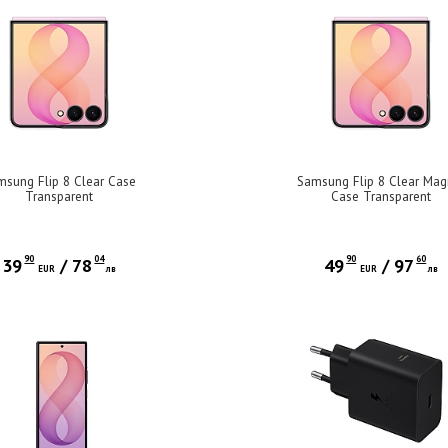
msung Flip 8 Clear Case
Samsung Flip 8 Clear Mag
Transparent
Case Transparent
90
04
90
60
39
/
78
49
/
97
EUR
лв
EUR
лв