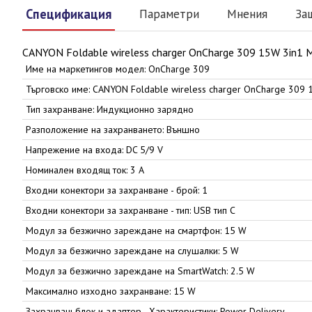
Спецификация
Параметри
Мнения
За
CANYON Foldable wireless charger OnCharge 309 15W 3in1 
Име на маркетингов модел: OnCharge 309
Търговско име: CANYON Foldable wireless charger OnCharge 309 
Тип захранване: Индукционно зарядно
Разположение на захранването: Външно
Напрежение на входа: DC 5/9 V
Номинален входящ ток: 3 A
Входни конектори за захранване - брой: 1
Входни конектори за захранване - тип: USB тип C
Модул за безжично зареждане на смартфон: 15 W
Модул за безжично зареждане на слушалки: 5 W
Модул за безжично зареждане на SmartWatch: 2.5 W
Максимално изходно захранване: 15 W
Захранващ блок и адаптер - Характеристики: Power Delivery