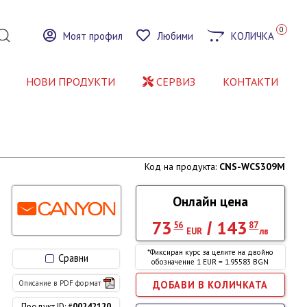
0
Моят профил
Любими
КОЛИЧКА
НОВИ ПРОДУКТИ
СЕРВИЗ
КОНТАКТИ
Код на продукта:
CNS-WCS309M
Онлайн цена
73
143
/
56
87
EUR
лв
*Фиксиран курс за целите на двойно
Сравни
обозначение 1 EUR = 1.95583 BGN
Описание в PDF формат
Продукт ID: #
00242120