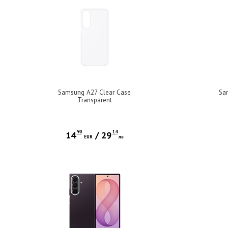
Samsung A27 Clear Case
Sa
Transparent
90
14
14
/
29
EUR
лв