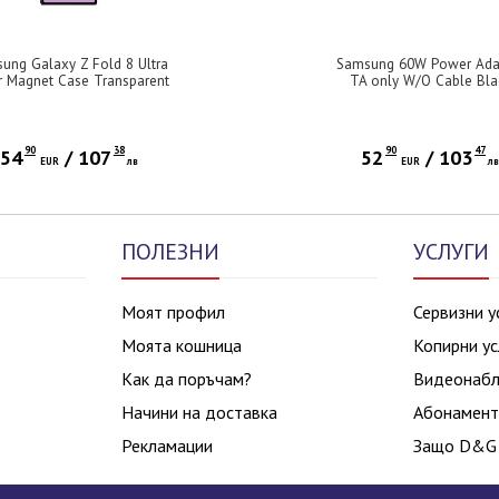
ung Galaxy Z Fold 8 Ultra
Samsung 60W Power Ada
r Magnet Case Transparent
TA only W/O Cable Bla
90
38
90
47
54
/
107
52
/
103
EUR
лв
EUR
л
ПОЛЕЗНИ
УСЛУГИ
Моят профил
Сервизни у
Моята кошница
Копирни ус
Как да поръчам?
Видеонаб
Начини на доставка
Абонамент
Рекламации
Защо D&G