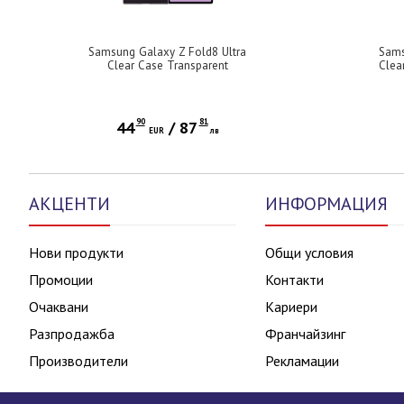
Samsung Galaxy Z Fold8 Ultra
Sams
Clear Case Transparent
Clea
90
81
44
/
87
EUR
лв
АКЦЕНТИ
ИНФОРМАЦИЯ
Нови продукти
Общи условия
Промоции
Контакти
Очаквани
Кариери
Разпродажба
Франчайзинг
Производители
Рекламации