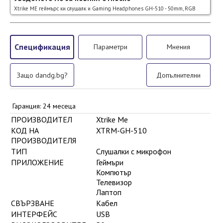
Xtrike ME геймърс ки слушалк и Gaming Headphones GH-510 - 50mm, RGB
Спецификация
Параметри
Мнения
Защо dandg.bg?
Допълнителни
Гаранция: 24 месеца
ПРОИЗВОДИТЕЛ
Xtrike Me
КОД НА
XTRM-GH-510
ПРОИЗВОДИТЕЛЯ
ТИП
Слушалки с микрофон
ПРИЛОЖЕНИЕ
Геймъри
Компютър
Телевизор
Лаптоп
СВЪРЗВАНЕ
Кабел
ИНТЕРФЕЙС
USB