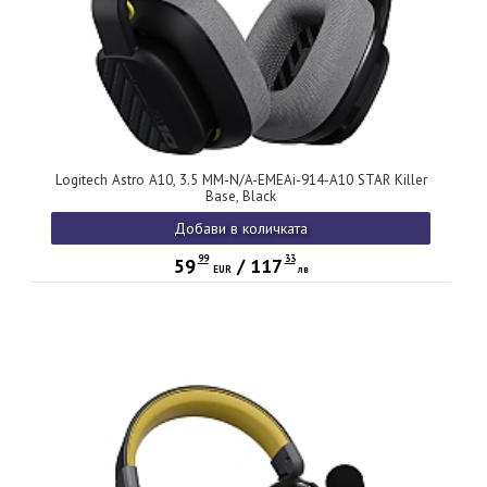
Logitech Astro A10, 3.5 MM-N/A-EMEAi-914-A10 STAR Killer
Base, Black
Добави в количката
99
33
59
/
117
EUR
лв