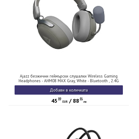
Ajazz безжични геймърски слушалки Wireless Gaming
Headphones - AHM08 MAX Gray, White - Bluetooth , 2.4G
Добави в количката
00
01
45
/
88
EUR
лв