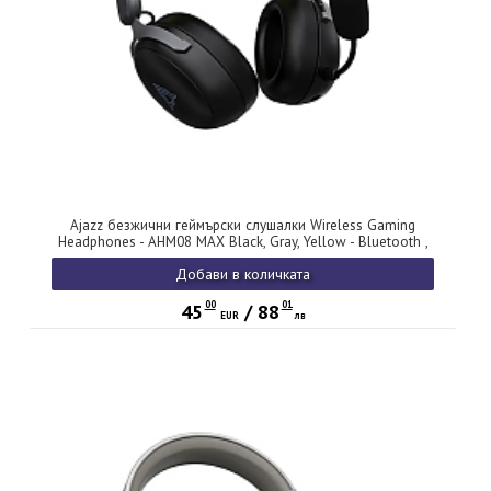
Ajazz безжични геймърски слушалки Wireless Gaming
Headphones - AHM08 MAX Black, Gray, Yellow - Bluetooth ,
2.4G
Добави в количката
00
01
45
/
88
EUR
лв