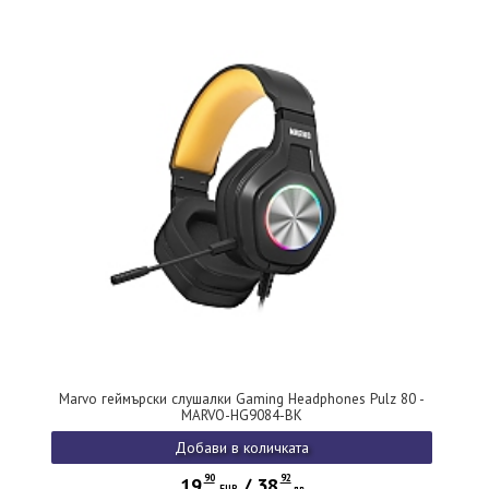
Marvo геймърски слушалки Gaming Headphones Pulz 80 -
MARVO-HG9084-BK
Добави в количката
90
92
19
/
38
EUR
лв