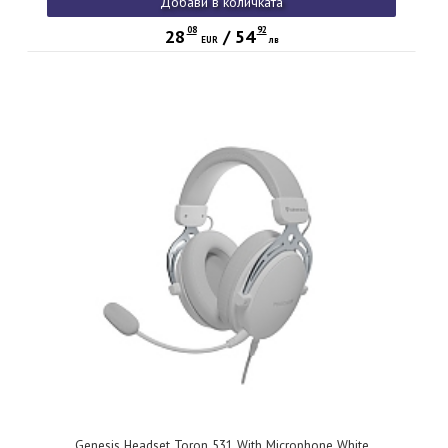
Добави в количката
08
92
28
/
54
EUR
лв
Genesis Headset Toron 531 With Microphone White