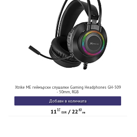
Xtrike ME геймърски слушалки Gaming Headphones GH-509
- 50mm, RGB
Добави в количката
57
63
11
/
22
EUR
лв