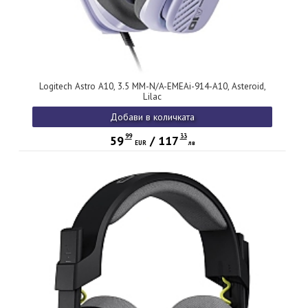
Logitech Astro A10, 3.5 MM-N/A-EMEAi-914-A10, Asteroid,
Lilac
Добави в количката
99
33
59
/
117
EUR
лв