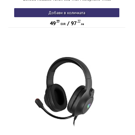
Добави в количката
99
77
49
/
97
EUR
лв