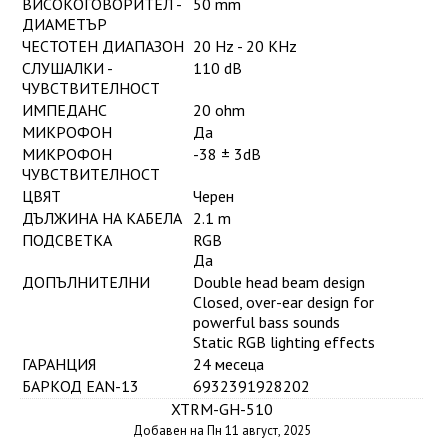
ВИСОКОГОВОРИТЕЛ -
50 mm
ДИАМЕТЪР
ЧЕСТОТЕН ДИАПАЗОН
20 Hz - 20 KHz
СЛУШАЛКИ -
110 dB
ЧУВСТВИТЕЛНОСТ
ИМПЕДАНС
20 ohm
МИКРОФОН
Да
МИКРОФОН
-38 ± 3dB
ЧУВСТВИТЕЛНОСТ
ЦВЯТ
Черен
ДЪЛЖИНА НА КАБЕЛА
2.1 m
ПОДСВЕТКА
RGB
Да
ДОПЪЛНИТЕЛНИ
Double head beam design
Closed, over-ear design for
powerful bass sounds
Static RGB lighting effects
ГАРАНЦИЯ
24 месеца
БАРКОД EAN-13
6932391928202
XTRM-GH-510
Добавен на Пн 11 август, 2025