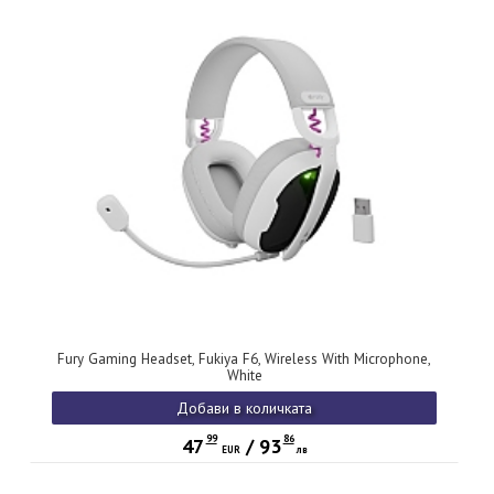
Fury Gaming Headset, Fukiya F6, Wireless With Microphone,
White
Добави в количката
99
86
47
/
93
EUR
лв