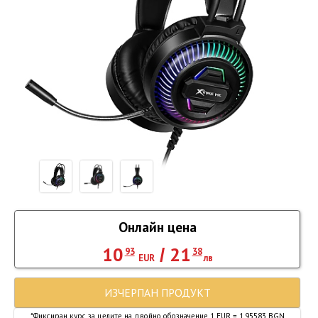
Онлайн цена
10
21
/
93
38
EUR
лв
ИЗЧЕРПАН ПРОДУКТ
*Фиксиран курс за целите на двойно обозначение 1 EUR = 1.95583 BGN