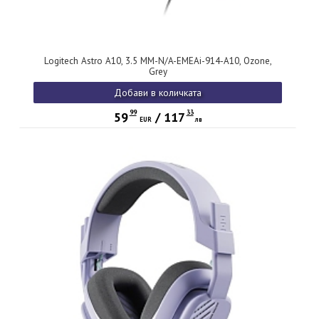
Logitech Astro A10, 3.5 MM-N/A-EMEAi-914-A10, Ozone,
Grey
Добави в количката
99
33
59
/
117
EUR
лв