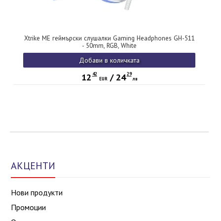
Xtrike ME геймърски слушалки Gaming Headphones GH-511
- 50mm, RGB, White
Добави в количката
42
29
12
/
24
EUR
лв
АКЦЕНТИ
Нови продукти
Промоции