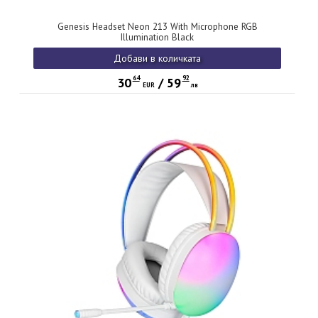
Genesis Headset Neon 213 With Microphone RGB
Illumination Black
Добави в количката
64
92
30
/
59
EUR
лв