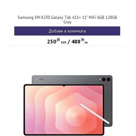
Samsung SM-X230 Galaxy Tab A11+ 11" WiFi 6GB 128GB
Gray
Добави в количката
00
96
250
/
488
EUR
лв