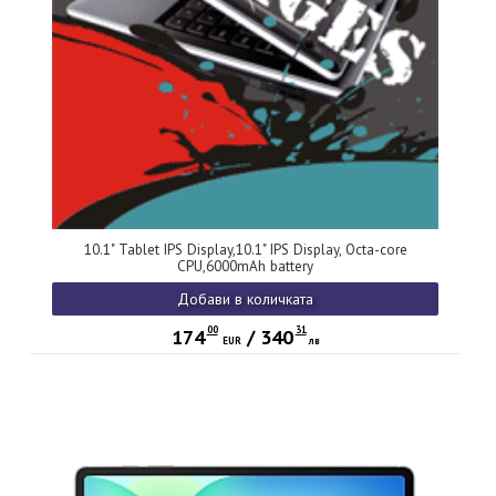
10.1" Tablet IPS Display,10.1" IPS Display, Octa-core
CPU,6000mAh battery
Добави в количката
00
31
174
/
340
EUR
лв