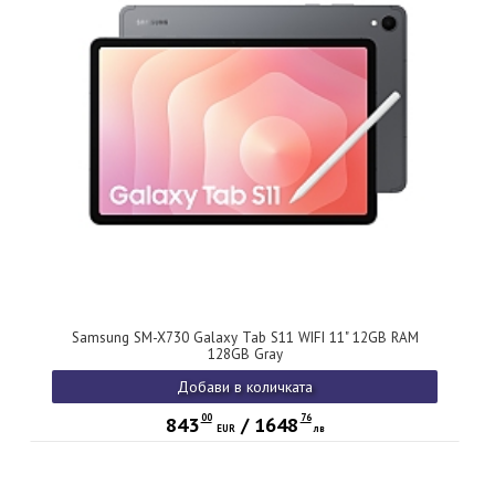
Samsung SM-X730 Galaxy Tab S11 WIFI 11" 12GB RAM
128GB Gray
Добави в количката
00
76
843
/
1648
EUR
лв