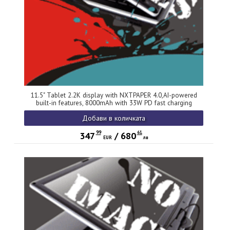
11.5" Tablet 2.2K display with NXTPAPER 4.0,AI-powered
built-in features, 8000mAh with 33W PD fast charging
Добави в количката
99
61
347
/
680
EUR
лв