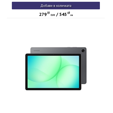
Добави в количката
00
68
279
/
545
EUR
лв