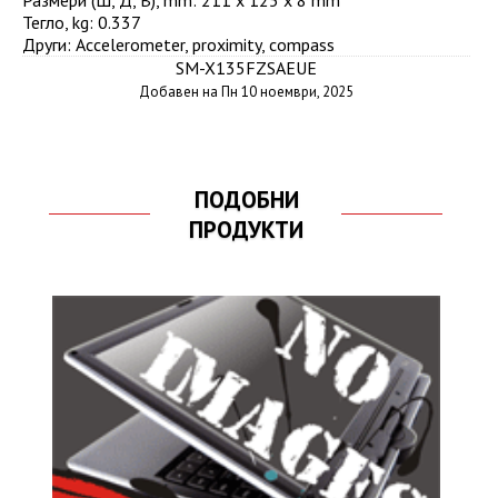
Размери (Ш, Д, В), mm
:
211 x 125 x 8 mm
Тегло, kg
:
0.337
Други
:
Accelerometer, proximity, compass
SM-X135FZSAEUE
Добавен на Пн 10 ноември, 2025
ПОДОБНИ
ПРОДУКТИ