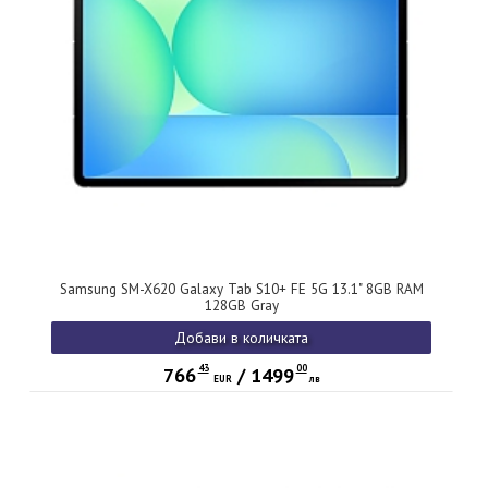
Samsung SM-X620 Galaxy Tab S10+ FE 5G 13.1" 8GB RAM
128GB Gray
Добави в количката
43
00
766
/
1499
EUR
лв