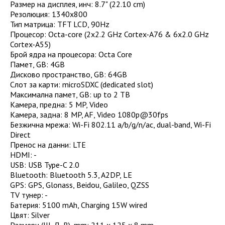
Размер на дисплея, инч
:
8.7" (22.10 cm)
Резолюция
:
1340x800
Тип матрица
:
TFT LCD, 90Hz
Процесор
:
Octa-core (2x2.2 GHz Cortex-A76 & 6x2.0 GHz
Cortex-A55)
Брой ядра на процесора
:
Octa Core
Памет, GB
:
4GB
Дисково пространство, GB
:
64GB
Слот за карти
:
microSDXC (dedicated slot)
Максимална памет, GB
:
up to 2 TB
Камера, предна
:
5 MP, Video
Камера, задна
:
8 MP, AF, Video 1080p@30fps
Безжична мрежа
:
Wi-Fi 802.11 a/b/g/n/ac, dual-band, Wi-Fi
Direct
Пренос на данни
:
LTE
HDMI
:
-
USB
:
USB Type-C 2.0
Bluetooth
:
Bluetooth 5.3, A2DP, LE
GPS
:
GPS, Glonass, Beidou, Galileo, QZSS
TV тунер
:
-
Батерия
:
5100 mAh, Charging 15W wired
Цвят
:
Silver