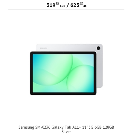
00
92
319
/
623
EUR
лв
Samsung SM-X236 Galaxy Tab A11+ 11" 5G 6GB 128GB
Silver