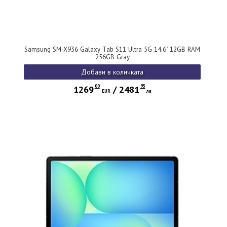
Samsung SM-X936 Galaxy Tab S11 Ultra 5G 14.6" 12GB RAM
256GB Gray
Добави в количката
00
95
1269
/
2481
EUR
лв