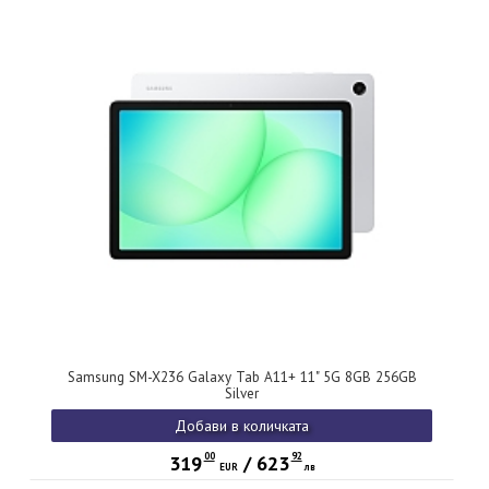
Samsung SM-X236 Galaxy Tab A11+ 11" 5G 8GB 256GB
Silver
Добави в количката
00
92
319
/
623
EUR
лв