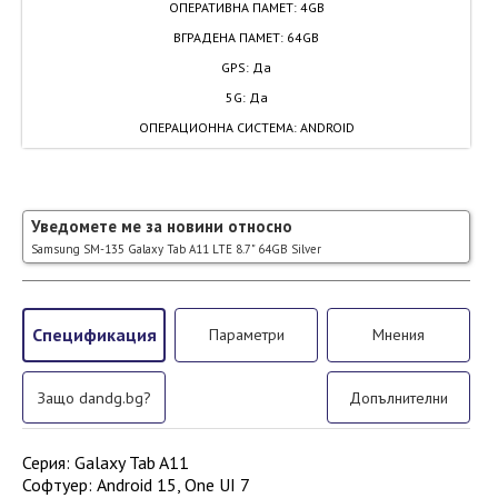
ОПЕРАТИВНА ПАМЕТ
:
4GB
ВГРАДЕНА ПАМЕТ
:
64GB
GPS
:
Да
5G
:
Да
ОПЕРАЦИОННА СИСТЕМА
:
ANDROID
Уведомете ме за новини относно
Samsung SM-135 Galaxy Tab A11 LTE 8.7" 64GB Silver
Спецификация
Параметри
Мнения
Защо dandg.bg?
Допълнителни
Серия
:
Galaxy Tab A11
Софтуер
:
Android 15, One UI 7