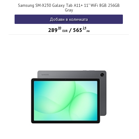
Samsung SM-X230 Galaxy Tab A11+ 11" WiFi 8GB 256GB
Gray
Добави в количката
00
24
289
/
565
EUR
лв