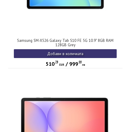
Samsung SM-X526 Galaxy Tab S10 FE 5G 10.9" 8GB RAM
128GB Grey
Добави в количката
78
00
510
/
999
EUR
лв