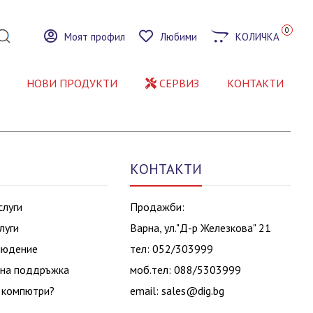
0
Моят профил
Любими
КОЛИЧКА
НОВИ ПРОДУКТИ
СЕРВИЗ
КОНТАКТИ
КОНТАКТИ
слуги
Продажби:
луги
Варна, ул."Д-р Железкова" 21
людение
тел: 052/303999
на поддръжка
моб.тел: 088/5303999
 компютри?
email:
sales@dig.bg