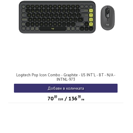
Logitech Pop Icon Combo - Graphite - US INT'L - BT - N/A -
INTNL-973
Добави в количката
00
90
70
/
136
EUR
лв