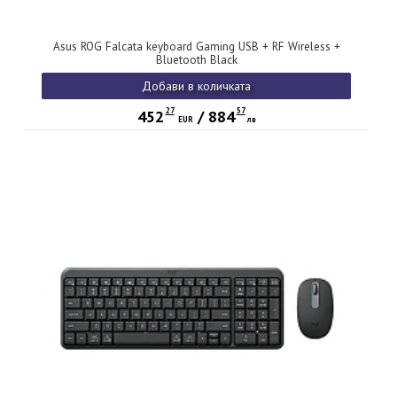
Asus ROG Falcata keyboard Gaming USB + RF Wireless +
Bluetooth Black
Добави в количката
27
57
452
/
884
EUR
лв