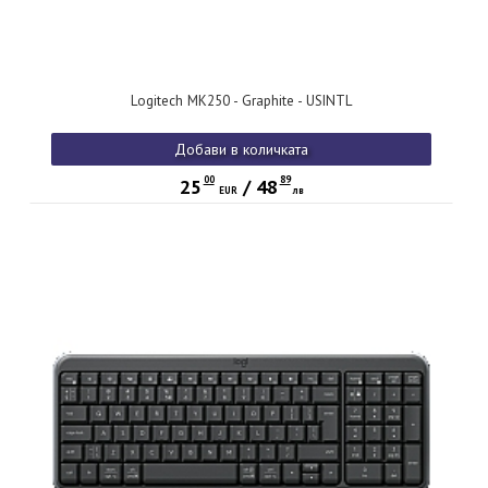
Logitech MK250 - Graphite - USINTL
Добави в количката
00
89
25
/
48
EUR
лв