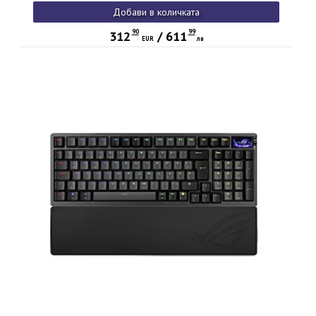
Добави в количката
90
99
312
/
611
EUR
лв