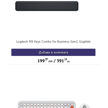
Logitech MX Keys Combo for Business Gen2, Graphite
Добави в количката
99
14
199
/
391
EUR
лв