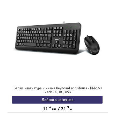
Genius клавиатура и мишка Keyboard and Mouse - KM-160
Black - AI, BG, USB
Добави в количката
10
71
11
/
21
EUR
лв