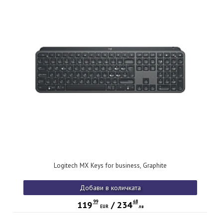
Logitech MX Keys for business, Graphite
Добави в количката
99
68
119
/
234
EUR
лв