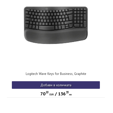
Logitech Wave Keys for Business, Graphite
Добави в количката
00
90
70
/
136
EUR
лв