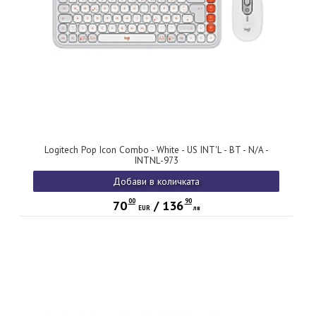
Logitech Pop Icon Combo - White - US INT'L - BT - N/A -
INTNL-973
Добави в количката
00
90
70
/
136
EUR
лв