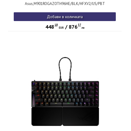
Asus,M901ROGAZOTH96HE/BLK/HFXV2/US/PBT
Добави в количката
18
57
448
/
876
EUR
лв