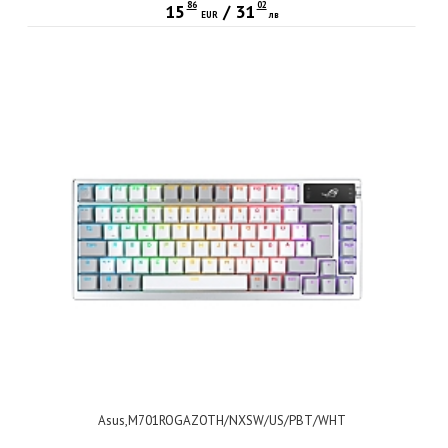
86
02
15
/
31
EUR
лв
Asus,M701ROGAZOTH/NXSW/US/PBT/WHT