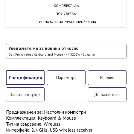
КОМПЛЕКТ
:
ДА
ПОДСВЕТКА
:
ТИП НА КЛАВИАТУРАТА
:
Мембранна
Уведомете ме за новини относно
Dell Pro Wireless Keyboard and Mouse - KM5221W - Bulgarian
Спецификация
Параметри
Мнения
Защо dandg.bg?
Допълнителни
Предназначен за
:
Настолни компютри
Комплектация
:
Keyboard & Mouse
Тип на свързване
:
Wireless
Интерфейс
:
2.4 GHz, USB wireless receiver