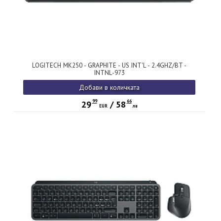
LOGITECH MK250 - GRAPHITE - US INT'L - 2.4GHZ/BT -
INTNL-973
Добави в количката
99
66
29
/
58
EUR
лв