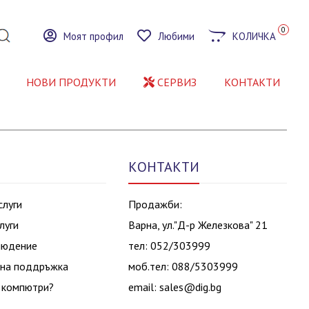
0
Моят профил
Любими
КОЛИЧКА
НОВИ ПРОДУКТИ
СЕРВИЗ
КОНТАКТИ
КОНТАКТИ
слуги
Продажби:
луги
Варна, ул."Д-р Железкова" 21
людение
тел: 052/303999
на поддръжка
моб.тел: 088/5303999
 компютри?
email:
sales@dig.bg