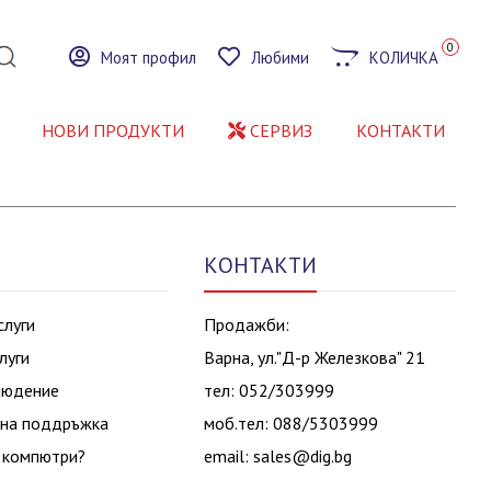
0
Моят профил
Любими
КОЛИЧКА
НОВИ ПРОДУКТИ
СЕРВИЗ
КОНТАКТИ
КОНТАКТИ
слуги
Продажби:
луги
Варна, ул."Д-р Железкова" 21
людение
тел: 052/303999
на поддръжка
моб.тел: 088/5303999
 компютри?
email:
sales@dig.bg