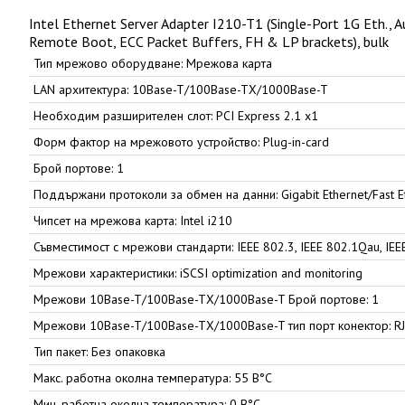
Intel Ethernet Server Adapter I210-T1 (Single-Port 1G Eth., 
Remote Boot, ECC Packet Buffers, FH & LP brackets), bulk
Тип мрежово оборудване: Мрежова карта
LAN архитектура: 10Base-T/100Base-TX/1000Base-T
Необходим разширителен слот: PCI Express 2.1 x1
Форм фактор на мрежовото устройство: Plug-in-card
Брой портове: 1
Поддържани протоколи за обмен на данни: Gigabit Ethernet/Fast E
Чипсет на мрежова карта: Intel i210
Съвместимост с мрежови стандарти: IEEE 802.3, IEEE 802.1Qau, IEE
Мрежови характеристики: iSCSI optimization and monitoring
Мрежови 10Base-T/100Base-TX/1000Base-T Брой портове: 1
Мрежови 10Base-T/100Base-TX/1000Base-T тип порт конектор: R
Тип пакет: Без опаковка
Макс. работна околна температура: 55 В°C
Мин. работна околна температура: 0 В°C