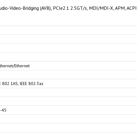
Audio-Video-Bridging (AVB), PCIe2.1 2.5GT/s, MDI/MDI-X, APM, ACPI 
thernet/Ethernet
E 802.1AS, IEEE 802.3az
J-45