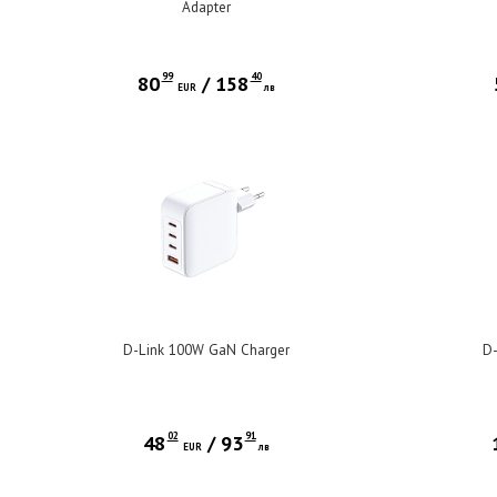
Adapter
99
40
80
/
158
EUR
лв
D-Link 100W GaN Charger
D-
02
91
48
/
93
EUR
лв