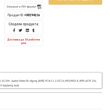
Описание в PDF формат
Продукт ID: #
00194116
Сподели продукта:
Доставка до 30 работни
дни
 1G Eth., Audio-Video-Br idging (AVB), PCIe2.1 2.5GT/s, MDI/MDI-X, APM, ACPI 2.0c,
P brackets), bulk