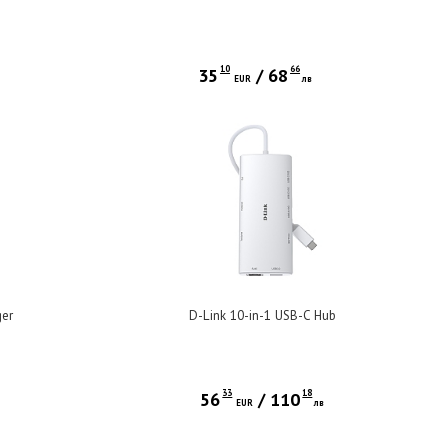
10
66
35
/
68
EUR
лв
ger
D-Link 10-in-1 USB-C Hub
33
18
56
/
110
в
EUR
лв