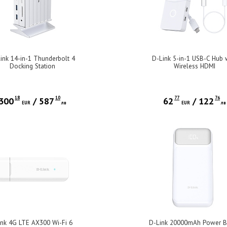
ink 14-in-1 Thunderbolt 4
D-Link 5-in-1 USB-C Hub 
Docking Station
Wireless HDMI
18
10
77
76
300
/
587
62
/
122
EUR
лв
EUR
лв
ink 4G LTE AX300 Wi-Fi 6
D-Link 20000mAh Power 