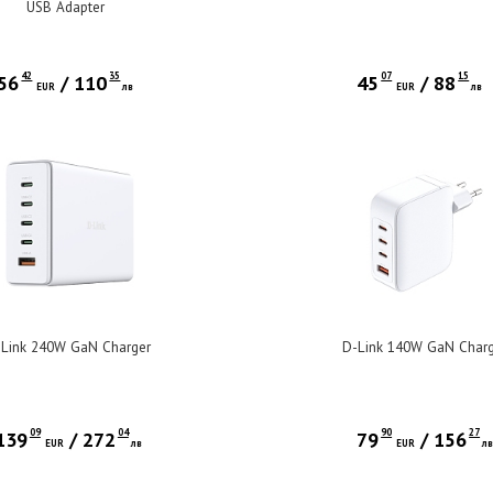
USB Adapter
42
35
07
15
56
/
110
45
/
88
EUR
лв
EUR
лв
Link 240W GaN Charger
D-Link 140W GaN Char
09
04
90
27
139
/
272
79
/
156
EUR
лв
EUR
л