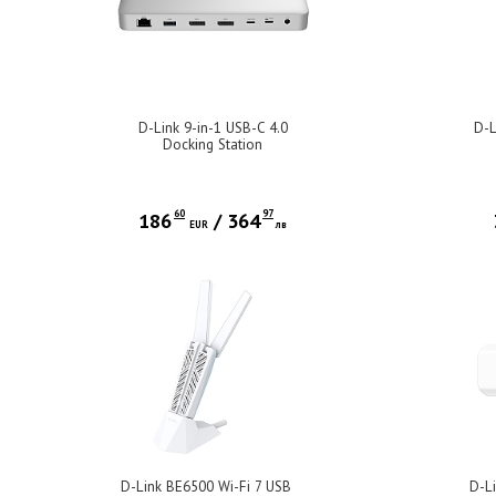
D-Link 9-in-1 USB-C 4.0
D-L
Docking Station
60
97
186
/
364
EUR
лв
D-Link BE6500 Wi-Fi 7 USB
D-L