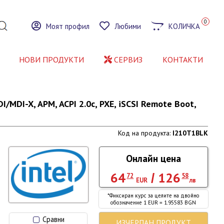
0
Моят профил
Любими
КОЛИЧКА
НОВИ ПРОДУКТИ
СЕРВИЗ
КОНТАКТИ
DI/MDI-X, APM, ACPI 2.0c, PXE, iSCSI Remote Boot,
Код на продукта:
I210T1BLK
Онлайн цена
64
126
/
72
58
EUR
лв
*Фиксиран курс за целите на двойно
обозначение 1 EUR = 1.95583 BGN
Сравни
ИЗЧЕРПАН ПРОДУКТ