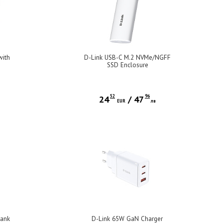
with
D-Link USB-C M.2 NVMe/NGFF
SSD Enclosure
52
96
24
/
47
EUR
лв
Bank
D-Link 65W GaN Charger