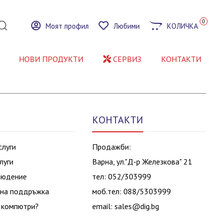
0
Моят профил
Любими
КОЛИЧКА
НОВИ ПРОДУКТИ
СЕРВИЗ
КОНТАКТИ
КОНТАКТИ
слуги
Продажби:
луги
Варна, ул."Д-р Железкова" 21
людение
тел: 052/303999
на поддръжка
моб.тел: 088/5303999
 компютри?
email:
sales@dig.bg