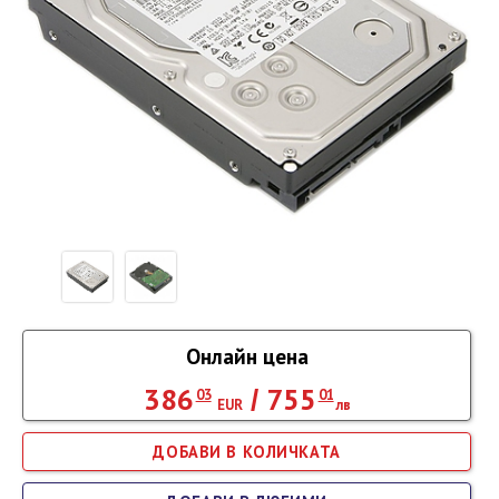
Онлайн цена
386
755
/
03
01
EUR
лв