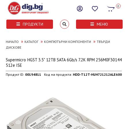
0
ПРОДУКТИ
МЕНЮ
»
»
»
НАЧАЛО
КАТАЛОГ
КОМПЮТЪРНИ КОМПОНЕНТИ
ТВЪРДИ
ДИСКОВЕ
Supermicro HGST 3.5" 12TB SATA 6Gb/s 7.2K RPM 256M0F30144
512e ISE
Продукт ID:
00194811
Код на продукта:
HDD-T12T-HUH721212ALE600