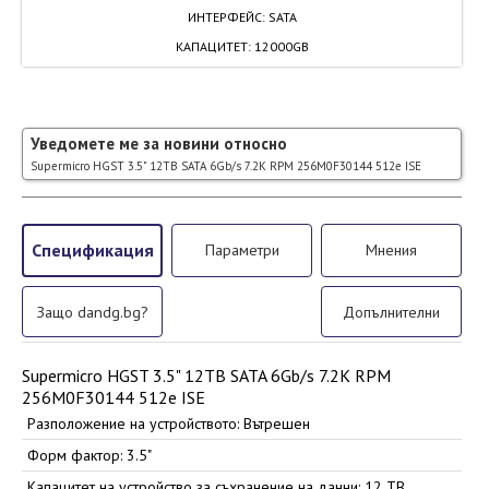
ИНТЕРФЕЙС
:
SATA
КАПАЦИТЕТ
:
12000GB
Уведомете ме за новини относно
Supermicro HGST 3.5" 12TB SATA 6Gb/s 7.2K RPM 256M0F30144 512e ISE
Спецификация
Параметри
Мнения
Защо dandg.bg?
Допълнителни
Supermicro HGST 3.5" 12TB SATA 6Gb/s 7.2K RPM
256M0F30144 512e ISE
Разположение на устройството: Вътрешен
Форм фактор: 3.5"
Капацитет на устройство за съхранение на данни: 12 TB