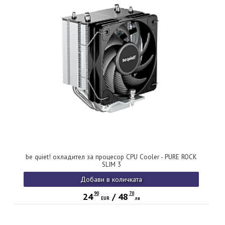
be quiet! охладител за процесор CPU Cooler - PURE ROCK
SLIM 3
Добави в количката
90
70
24
/
48
EUR
лв