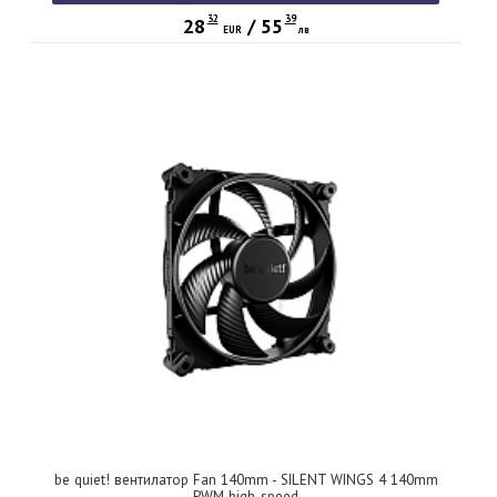
32
39
28
/
55
EUR
лв
be quiet! вентилатор Fan 140mm - SILENT WINGS 4 140mm
PWM high-speed