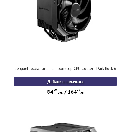
be quiet! охладител за процесор CPU Cooler - Dark Rock 6
Добави в количката
00
29
84
/
164
EUR
лв