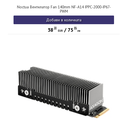
Noctua Вентилатор Fan 140mm NF-A14 IPPC-2000-IP67-
PWM
Добави в количката
35
01
38
/
75
EUR
лв