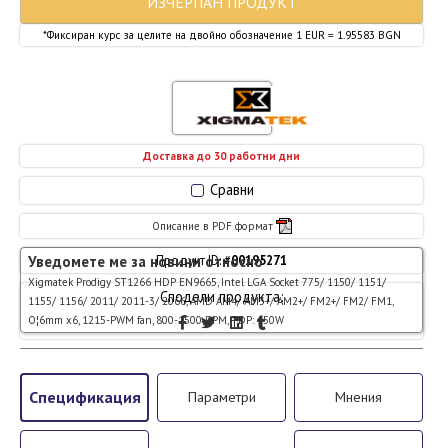
ИЗЧЕРПАН ПРОДУКТ
*Фиксиран курс за целите на двойно обозначение 1 EUR = 1.95583 BGN
Доставка до 30 работни дни
Сравни
Описание в PDF формат
Уведомете ме за новини относно
Продукт ID: #
00195271
Xigmatek Prodigy ST1266 HDP EN9665, Intel LGA Socket 775/ 1150/ 1151/
Сподели продукта:
1155/ 1156/ 2011/ 2011-3/ 2066, AMD AM4/ AM3+/ AM2+/ FM2+/ FM2/ FM1,
О¦6mm x6, 1215-PWM fan, 800-1500 RPM, TDP: 150W
Спецификация
Параметри
Мнения