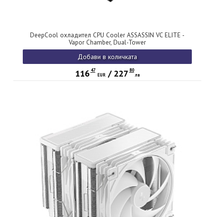
DeepCool охладител CPU Cooler ASSASSIN VC ELITE -
Vapor Chamber, Dual-Tower
Добави в количката
47
80
116
/
227
EUR
лв