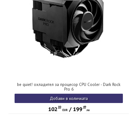
be quiet! охладител за процесор CPU Cooler - Dark Rock
Pro 6
Добави в количката
00
49
102
/
199
EUR
лв