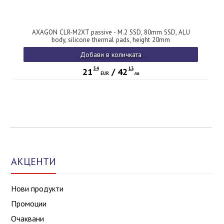
AXAGON CLR-M2XT passive - M.2 SSD, 80mm SSD, ALU
body, silicone thermal pads, height 20mm
Добави в количката
54
13
21
/
42
EUR
лв
АКЦЕНТИ
Нови продукти
Промоции
Очаквани