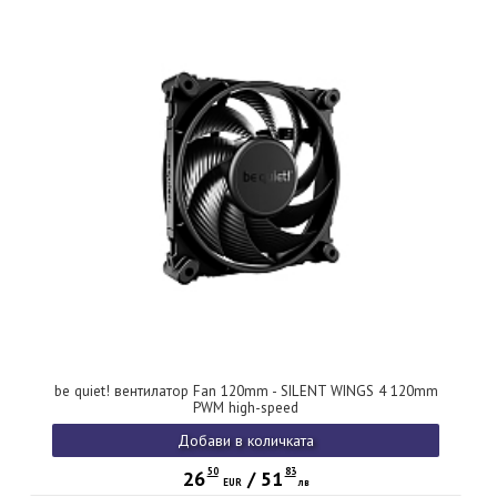
be quiet! вентилатор Fan 120mm - SILENT WINGS 4 120mm
PWM high-speed
Добави в количката
50
83
26
/
51
EUR
лв