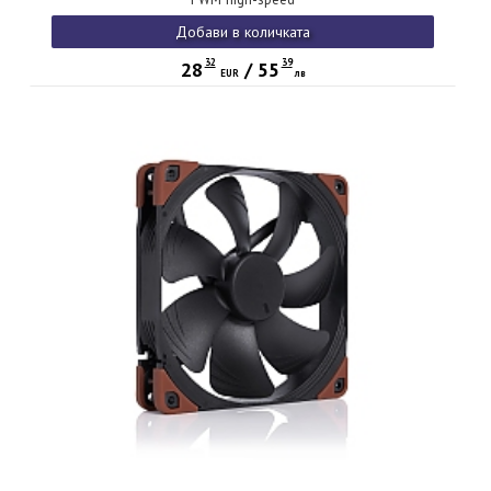
Добави в количката
32
39
28
/
55
EUR
лв