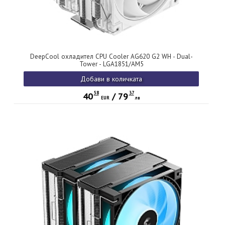
DeepCool охладител CPU Cooler AG620 G2 WH - Dual-
Tower - LGA1851/AM5
Добави в количката
58
37
40
/
79
EUR
лв