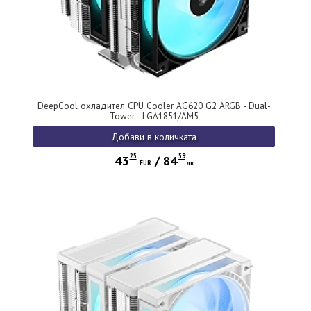
DeepCool охладител CPU Cooler AG620 G2 ARGB - Dual-
Tower - LGA1851/AM5
Добави в количката
25
59
43
/
84
EUR
лв