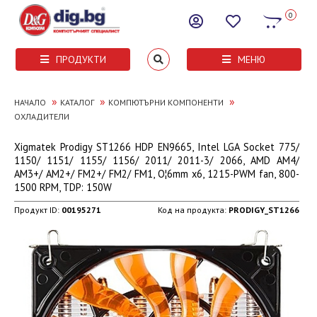
0
ПРОДУКТИ
МЕНЮ
»
»
»
НАЧАЛО
КАТАЛОГ
КОМПЮТЪРНИ КОМПОНЕНТИ
ОХЛАДИТЕЛИ
Xigmatek Prodigy ST1266 HDP EN9665, Intel LGA Socket 775/
1150/ 1151/ 1155/ 1156/ 2011/ 2011-3/ 2066, AMD AM4/
AM3+/ AM2+/ FM2+/ FM2/ FM1, О¦6mm x6, 1215-PWM fan, 800-
1500 RPM, TDP: 150W
Продукт ID:
00195271
Код на продукта:
PRODIGY_ST1266