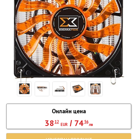
Онлайн цена
38
74
/
12
56
EUR
лв