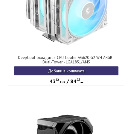
DeepCool охладител CPU Cooler AG620 G2 WH ARGB -
Dual-Tower - LGA1851/AM5
Добави в количката
25
59
43
/
84
EUR
лв