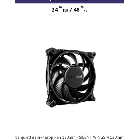
90
70
24
/
48
EUR
лв
be quiet! вентилатор Fan 120mm - SILENT WINGS 4 120mm