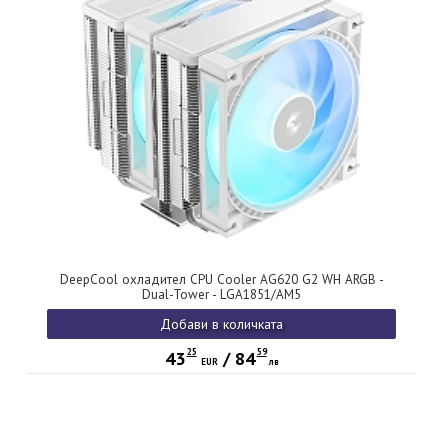
DeepCool охладител CPU Cooler AG620 G2 WH ARGB -
Dual-Tower - LGA1851/AM5
Добави в количката
25
59
43
/
84
EUR
лв