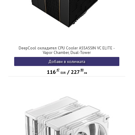
DeepCool охладител CPU Cooler ASSASSIN VC ELITE -
Vapor Chamber, Dual-Tower
Добави в количката
47
80
116
/
227
EUR
лв