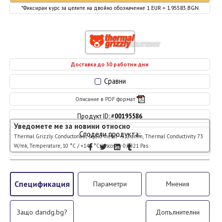
*Фиксиран курс за целите на двойно обозначение 1 EUR = 1.95583 BGN
Доставка до 30 работни дни
Сравни
Описание в PDF формат
Продукт ID: #
00195586
Уведомете ме за новини относно
Сподели продукта:
Thermal Grizzly Conductonaut liquid metal - 5 Gramm, Thermal Conductivity 73
W/mk, Temperature, 10 °C / +140 °C, Viscosity 0,0021 Pas
Спецификация
Параметри
Мнения
Защо dandg.bg?
Допълнителни