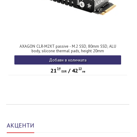
AXAGON CLR-M2XT passive - M.2 SSD, 80mm SSD, ALU
body, silicone thermal pads, height 20mm
Добави в количката
54
13
21
/
42
EUR
лв
АКЦЕНТИ