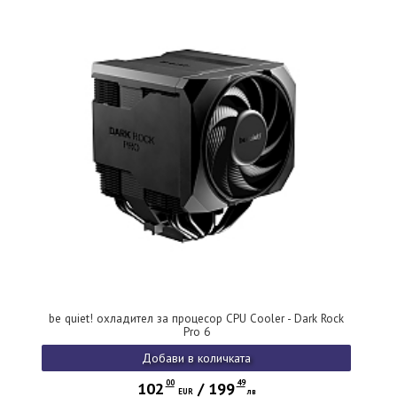
be quiet! охладител за процесор CPU Cooler - Dark Rock
Pro 6
Добави в количката
00
49
102
/
199
EUR
лв