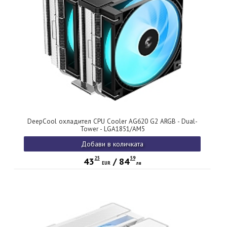
DeepCool охладител CPU Cooler AG620 G2 ARGB - Dual-
Tower - LGA1851/AM5
Добави в количката
25
59
43
/
84
EUR
лв