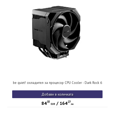
be quiet! охладител за процесор CPU Cooler - Dark Rock 6
Добави в количката
00
29
84
/
164
EUR
лв