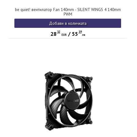
be quiet! вентилатор Fan 140mm - SILENT WINGS 4 140mm
PWM
Добави в количката
32
39
28
/
55
EUR
лв