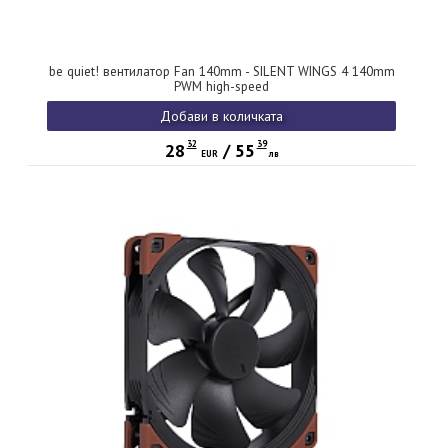
be quiet! вентилатор Fan 140mm - SILENT WINGS 4 140mm
PWM high-speed
Добави в количката
32
39
28
/
55
EUR
лв