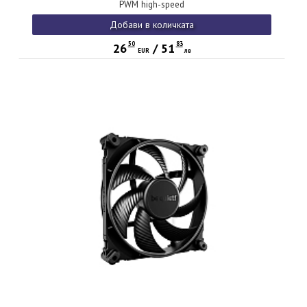
PWM high-speed
Добави в количката
50
83
26
/
51
EUR
лв