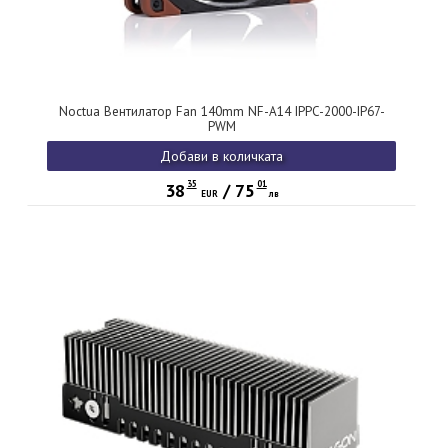
Noctua Вентилатор Fan 140mm NF-A14 IPPC-2000-IP67-
PWM
Добави в количката
35
01
38
/
75
EUR
лв