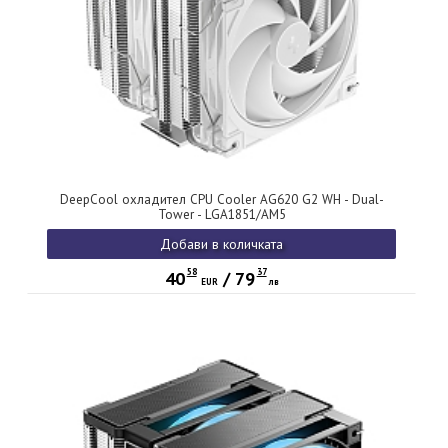
DeepCool охладител CPU Cooler AG620 G2 WH - Dual-
Tower - LGA1851/AM5
Добави в количката
58
37
40
/
79
EUR
лв