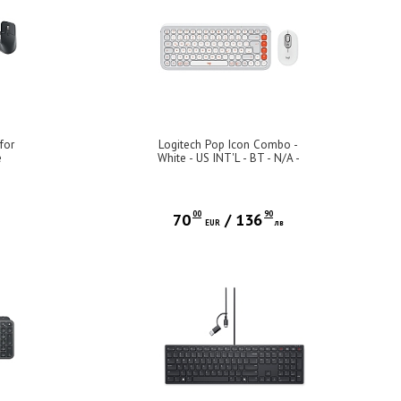
for
Logitech Pop Icon Combo -
e
White - US INT'L - BT - N/A -
INTNL-973
00
90
70
/
136
в
EUR
лв