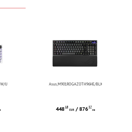
SW/US/PBT/WHT
Asus,M901ROGAZOTH96HE/BLK/HFXV2/US/PBT
18
57
448
/
876
в
EUR
лв