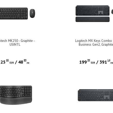
itech MK250 - Graphite -
Logitech MX Keys Combo 
USINTL
Business Gen2, Graphit
00
89
99
14
25
/
48
199
/
391
EUR
лв
EUR
л