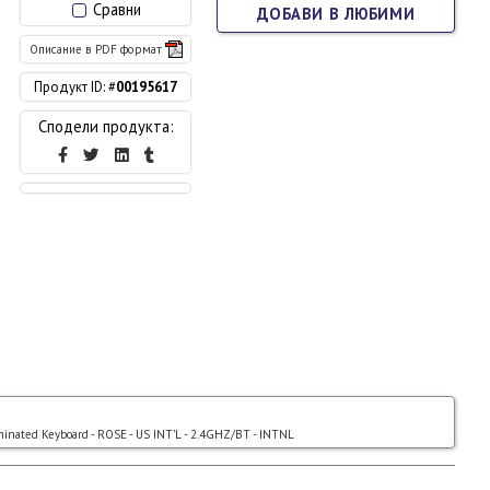
Сравни
ДОБАВИ В ЛЮБИМИ
Описание в PDF формат
Продукт ID: #
00195617
Сподели продукта:
inated Keyboard - ROSE - US INT'L - 2.4GHZ/BT - INTNL