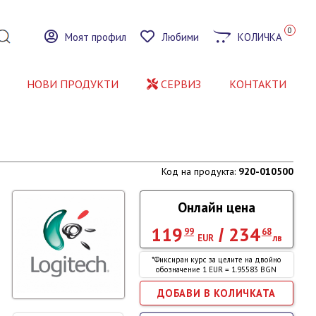
0
Моят профил
Любими
КОЛИЧКА
НОВИ ПРОДУКТИ
СЕРВИЗ
КОНТАКТИ
Код на продукта:
920-010500
Онлайн цена
119
234
/
99
68
EUR
лв
*Фиксиран курс за целите на двойно
обозначение 1 EUR = 1.95583 BGN