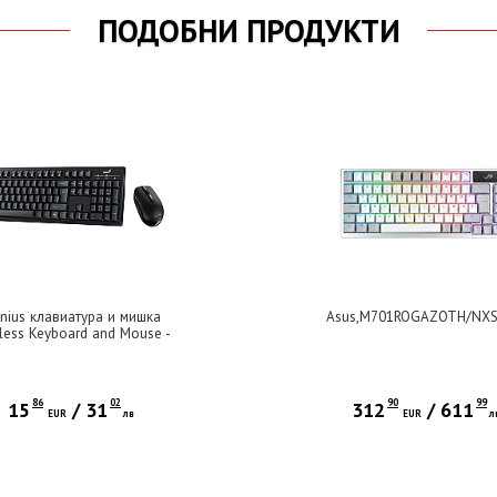
ПОДОБНИ ПРОДУКТИ
nius клавиатура и мишка
Asus,M701ROGAZOTH/NX
less Keyboard and Mouse -
101 Black - AI, BG, 2.4GHZ
86
02
90
99
15
/
31
312
/
611
EUR
лв
EUR
л