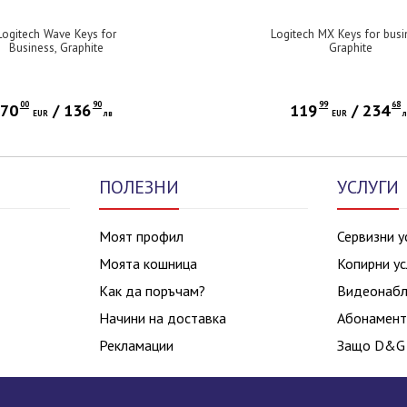
Logitech Wave Keys for
Logitech MX Keys for busi
Business, Graphite
Graphite
00
90
99
68
70
/
136
119
/
234
EUR
лв
EUR
ПОЛЕЗНИ
УСЛУГИ
Моят профил
Сервизни у
Моята кошница
Копирни ус
Как да поръчам?
Видеонаб
Начини на доставка
Абонамент
Рекламации
Защо D&G