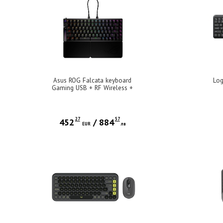
Asus ROG Falcata keyboard
Log
Gaming USB + RF Wireless +
Bluetooth Black
27
57
452
/
884
EUR
лв