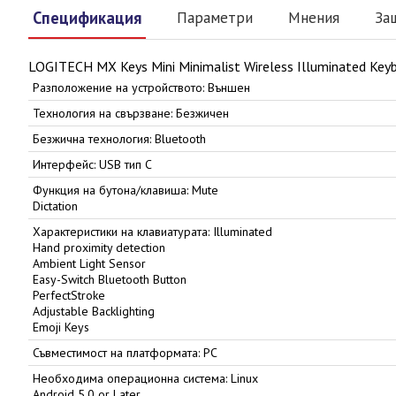
Спецификация
Параметри
Мнения
За
LOGITECH MX Keys Mini Minimalist Wireless Illuminated Keyb
Разположение на устройството: Външен
Технология на свързване: Безжичен
Безжична технология: Bluetooth
Интерфейс: USB тип C
Функция на бутона/клавиша: Mute
Dictation
Характеристики на клавиатурата: Illuminated
Hand proximity detection
Ambient Light Sensor
Easy-Switch Bluetooth Button
PerfectStroke
Adjustable Backlighting
Emoji Keys
Съвместимост на платформата: PC
Необходима операционна система: Linux
Android 5.0 or Later