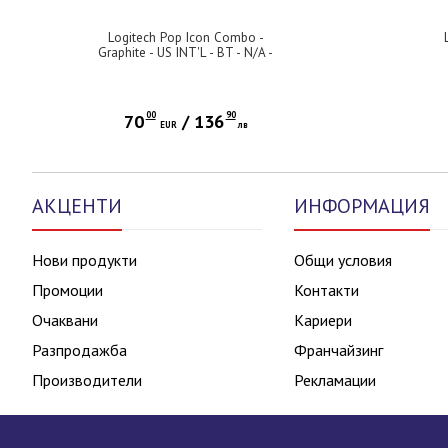
Logitech Pop Icon Combo -
Graphite - US INT'L - BT - N/A -
INTNL-973
00
90
70
/
136
EUR
лв
АКЦЕНТИ
ИНФОРМАЦИЯ
Нови продукти
Общи условия
Промоции
Контакти
Очаквани
Кариери
Разпродажба
Франчайзинг
Производители
Рекламации