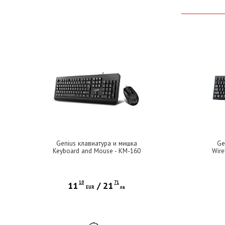
Genius клавиатура и мишка
Ge
Keyboard and Mouse - KM-160
Wire
Black - AI, BG, USB
KM-8
10
71
11
/
21
EUR
лв