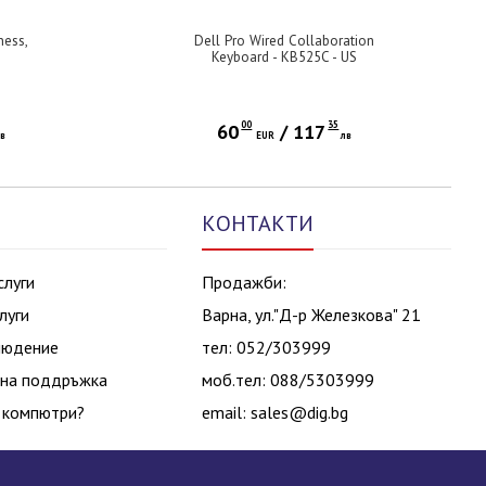
ness,
Dell Pro Wired Collaboration
Keyboard - KB525C - US
International (QWERTY)
00
35
60
/
117
лв
EUR
лв
КОНТАКТИ
слуги
Продажби:
луги
Варна, ул."Д-р Железкова" 21
людение
тел: 052/303999
на поддръжка
моб.тел: 088/5303999
 компютри?
email:
sales@dig.bg