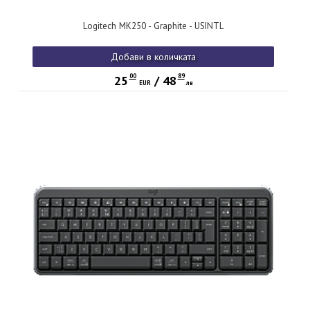
Logitech MK250 - Graphite - USINTL
Добави в количката
00
89
25
/
48
EUR
лв