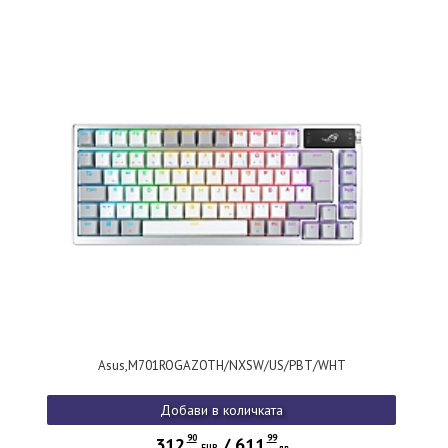
Asus,M701ROGAZOTH/NXSW/US/PBT/WHT
Добави в количката
90
99
312
/
611
EUR
лв