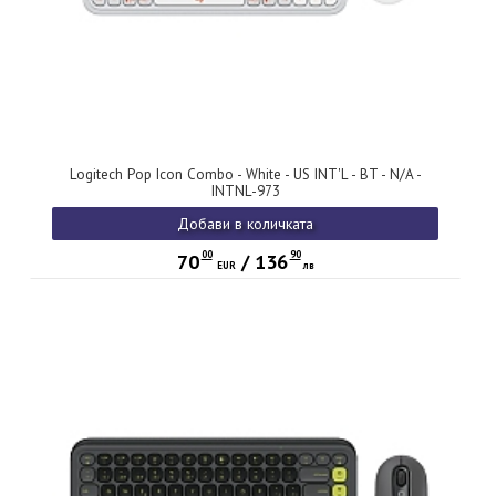
Logitech Pop Icon Combo - White - US INT'L - BT - N/A -
INTNL-973
Добави в количката
00
90
70
/
136
EUR
лв