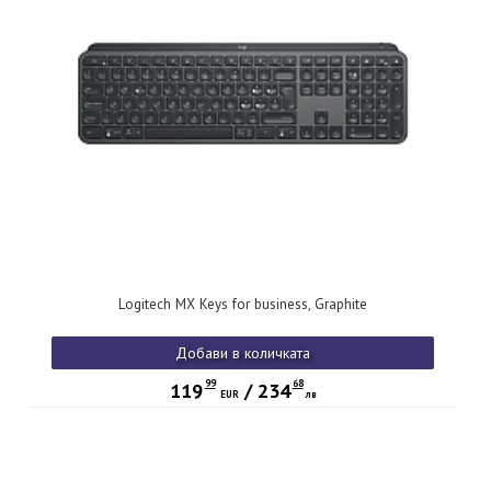
Logitech MX Keys for business, Graphite
Добави в количката
99
68
119
/
234
EUR
лв