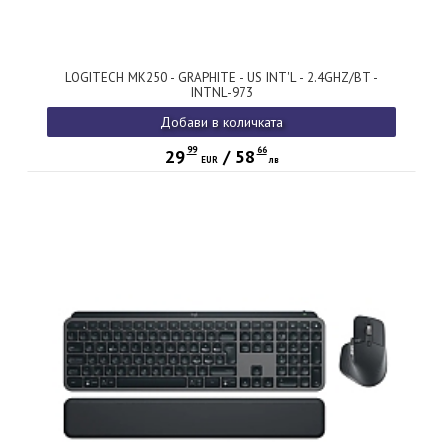
LOGITECH MK250 - GRAPHITE - US INT'L - 2.4GHZ/BT -
INTNL-973
Добави в количката
99
66
29
/
58
EUR
лв