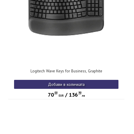
Logitech Wave Keys for Business, Graphite
Добави в количката
00
90
70
/
136
EUR
лв