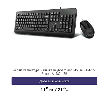
Genius клавиатура и мишка Keyboard and Mouse - KM-160
Black - AI, BG, USB
Добави в количката
10
71
11
/
21
EUR
лв