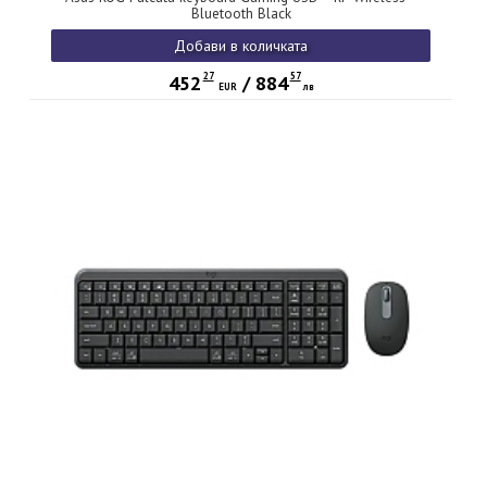
Bluetooth Black
Добави в количката
27
57
452
/
884
EUR
лв