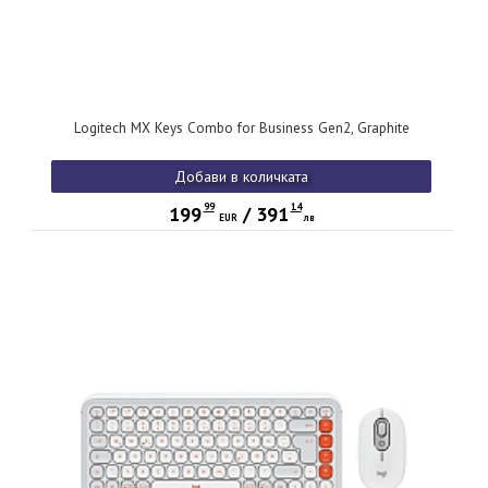
Logitech MX Keys Combo for Business Gen2, Graphite
Добави в количката
99
14
199
/
391
EUR
лв