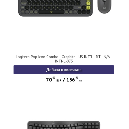
Logitech Pop Icon Combo - Graphite - US INT'L - BT - N/A -
INTNL-973
Добави в количката
00
90
70
/
136
EUR
лв