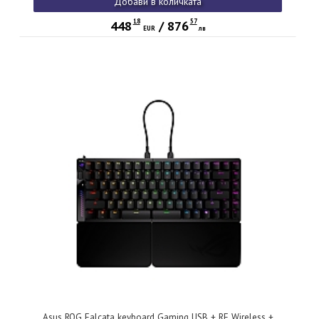
Добави в количката
18
57
448
/
876
EUR
лв
Asus ROG Falcata keyboard Gaming USB + RF Wireless +