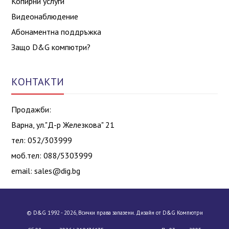
Копирни услуги
Видеонаблюдение
Абонаментна поддръжка
Защо D&G компютри?
КОНТАКТИ
Продажби:
Варна, ул."Д-р Железкова" 21
тел: 052/303999
моб.тел: 088/5303999
email:
sales@dig.bg
© D&G 1992 - 2026, Всички права запазени. Дизайн от D&G Компютри