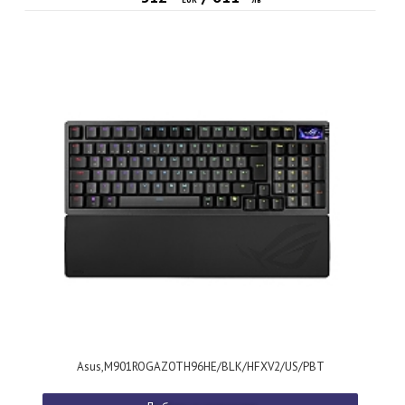
Asus,M901ROGAZOTH96HE/BLK/HFXV2/US/PBT