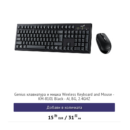
Genius клавиатура и мишка Wireless Keyboard and Mouse -
KM-8101 Black - AI, BG, 2.4GHZ
Добави в количката
86
02
15
/
31
EUR
лв