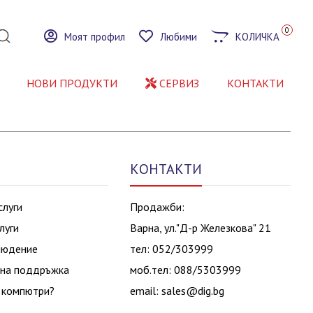
0
Моят профил
Любими
КОЛИЧКА
НОВИ ПРОДУКТИ
СЕРВИЗ
КОНТАКТИ
КОНТАКТИ
слуги
Продажби:
луги
Варна, ул."Д-р Железкова" 21
людение
тел: 052/303999
на поддръжка
моб.тел: 088/5303999
 компютри?
email:
sales@dig.bg