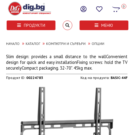
0
ПРОДУКТИ
МЕНЮ
»
»
»
НАЧАЛО
КАТАЛОГ
КОМПЮТРИ И СЪРВЪРИ
ОПЦИИ
Slim design: provides a small distance to the wallConvenient
design for quick and easy installationFixing screws: hold the TV
securelyCompact packaging. 32-70". 45kg max.
Продукт ID:
00224783
Код на продукта:
BASIC-44F