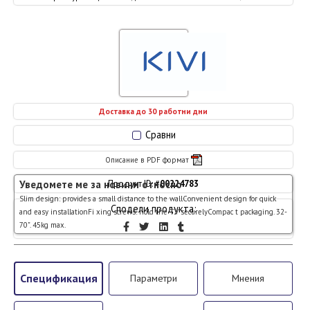
Доставка до 30 работни дни
Сравни
Описание в PDF формат
Уведомете ме за новини относно
Продукт ID: #
00224783
Slim design: provides a small distance to the wallConvenient design for quick
Сподели продукта:
and easy installationFi xing screws: hold the TV securelyCompac t packaging. 32-
70". 45kg max.
Спецификация
Параметри
Мнения