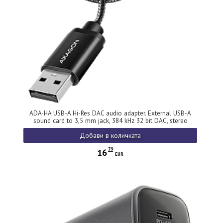
ADA-HA USB-A Hi-Res DAC audio adapter. External USB-A
sound card to 3,5 mm jack, 384 kHz 32 bit DAC, stereo
Добави в количката
79
16
EUR