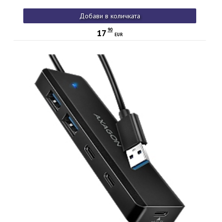
Добави в количката
90
17
EUR