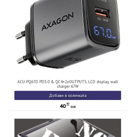
ACU-PQ67D PD3.0 & QC4+2xOUTPUTS, LCD display, wall
charger 67W
Добави в количката
97
40
EUR