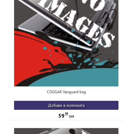
COUGAR Vanguard bag
Добави в количката
99
59
EUR