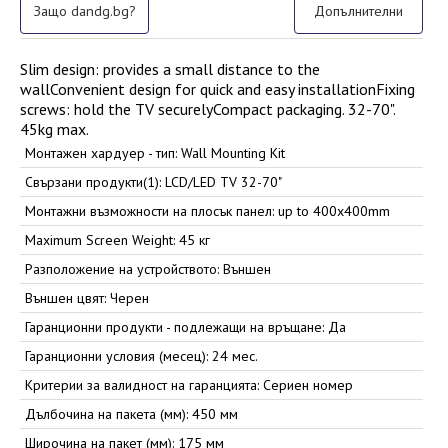
Защо dandg.bg?
Допълнителни
Slim design: provides a small distance to the
wallConvenient design for quick and easy installationFixing
screws: hold the TV securelyCompact packaging. 32-70".
45kg max.
Монтажен хардуер - тип: Wall Mounting Kit
Свързани продукти(1): LCD/LED TV 32-70"
Монтажни възможности на плосък панел: up to 400x400mm
Maximum Screen Weight: 45 кг
Разположение на устройството: Външен
Външен цвят: Черен
Гаранционни продукти - подлежащи на връщане: Да
Гаранционни условия (месец): 24 мес.
Критерии за валидност на гаранцията: Сериен номер
Дълбочина на пакета (мм): 450 мм
Широчина на пакет (мм): 175 мм