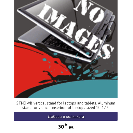
STND-VB vertical stand for laptops and tablets. Aluminum
stand for vertical insertion of laptops sized 10-17.3.
Adjustable slot width 9.5-25.5 mm. Black version.
Добави в количката
86
30
EUR