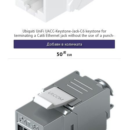
Ubiquiti UniFi UACC-Keystone-Jack-C6 keystone for
terminating a Cat6 Ethernet jack without the use of a punch-
down or crimping too, (12) Keystone Jacks per pack
Добави в количката
40
50
EUR