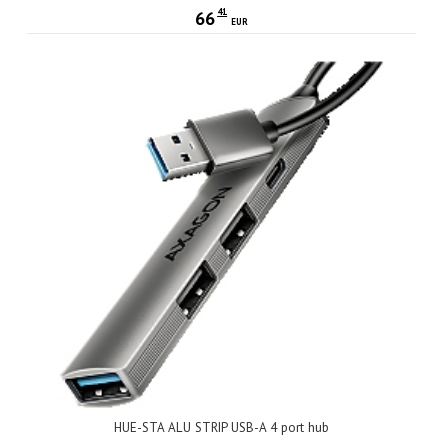
41
66
EUR
HUE-STA ALU STRIP USB-A 4 port hub