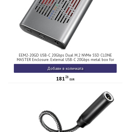
EEM2-20GD USB-C 20Gbps Dual M.2 NVMe SSD CLONE
MASTER Enclosure. External USB-C 20Gbps metal box for
two M.2 NVMe SSD disks with cloning functionality.
Добави в количката
26
181
EUR