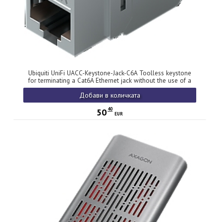
Ubiquiti UniFi UACC-Keystone-Jack-C6A Toolless keystone
for terminating a Cat6A Ethernet jack without the use of a
punch-down or crimping tool, (12) Keystone Jacks per pack
Добави в количката
40
50
EUR