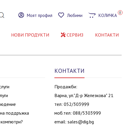
0
Моят профил
Любими
КОЛИЧКА
НОВИ ПРОДУКТИ
СЕРВИЗ
КОНТАКТИ
КОНТАКТИ
слуги
Продажби:
луги
Варна, ул."Д-р Железкова" 21
людение
тел: 052/303999
на поддръжка
моб.тел: 088/5303999
 компютри?
email:
sales@dig.bg