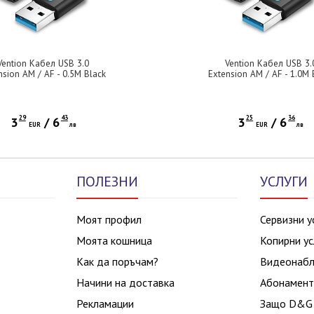
Vention Кабел USB 3.0
Vention Кабел USB 3.
nsion AM / AF - 0.5M Black
Extension AM / AF - 1.0M 
- CBHBD
- CBHBF
29
43
25
36
3
/
6
3
/
6
EUR
лв
EUR
лв
ПОЛЕЗНИ
УСЛУГИ
Моят профил
Сервизни у
Моята кошница
Копирни ус
Как да поръчам?
Видеонаб
Начини на доставка
Абонамент
Рекламации
Защо D&G