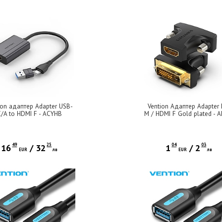
ion адаптер Adapter USB-
Vention Адаптер Adapter 
C/A to HDMI F - ACYHB
M / HDMI F Gold plated - A
49
25
04
03
16
/
32
1
/
2
EUR
лв
EUR
лв