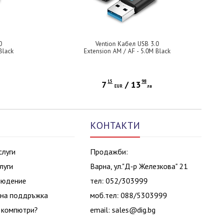
0
Vention Кабел USB 3.0
Black
Extension AM / AF - 5.0M Black
- CBHBJ
15
98
7
/
13
EUR
лв
КОНТАКТИ
слуги
Продажби:
луги
Варна, ул."Д-р Железкова" 21
людение
тел: 052/303999
на поддръжка
моб.тел: 088/5303999
 компютри?
email:
sales@dig.bg