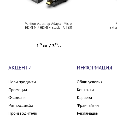
Vention Адаптер Adapter Micro
HDMI M / HDMI F Black - AITB0
Exte
96
83
1
/
3
EUR
лв
АКЦЕНТИ
ИНФОРМАЦИЯ
Нови продукти
Общи условия
Промоции
Контакти
Очаквани
Кариери
Разпродажба
Франчайзинг
Производители
Рекламации