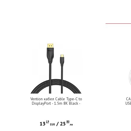
Vention кабел Cable Type-C to
CA
DisplayPort - 1.5m 8K Black -
US
CGYBG
19
80
13
/
25
EUR
лв