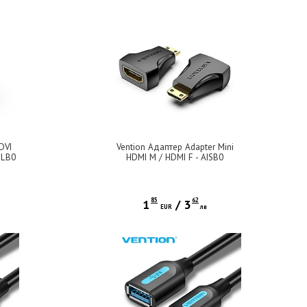
DVI
Vention Адаптер Adapter Mini
ILB0
HDMI M / HDMI F - AISB0
85
62
1
/
3
EUR
лв