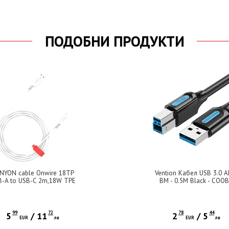
ПОДОБНИ ПРОДУКТИ
NYON cable Onwire 18TP
Vention Кабел USB 3.0 A
B-A to USB-C 2m,18W TPE
BM - 0.5M Black - COO
2m White
99
72
78
44
5
/
11
2
/
5
EUR
лв
EUR
лв