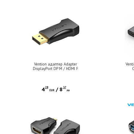
Vention адаптер Adapter
Vent
DisplayPort DP M / HDMI F
Gold plated - HBOB0
28
37
4
/
8
EUR
лв