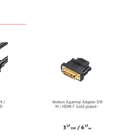
M /
Vention Адаптер Adapter DVI
BD
M / HDMI F Gold plated -
ECDB0
14
14
3
/
6
EUR
лв