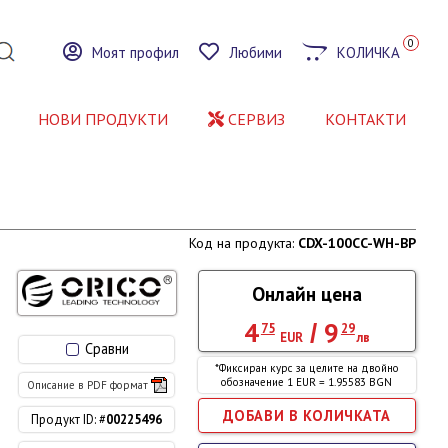
0
Моят профил
Любими
КОЛИЧКА
НОВИ ПРОДУКТИ
СЕРВИЗ
КОНТАКТИ
Код на продукта:
CDX-100CC-WH-BP
Онлайн цена
4
9
/
75
29
EUR
лв
Сравни
*Фиксиран курс за целите на двойно
обозначение 1 EUR = 1.95583 BGN
Описание в PDF формат
Продукт ID: #
00225496