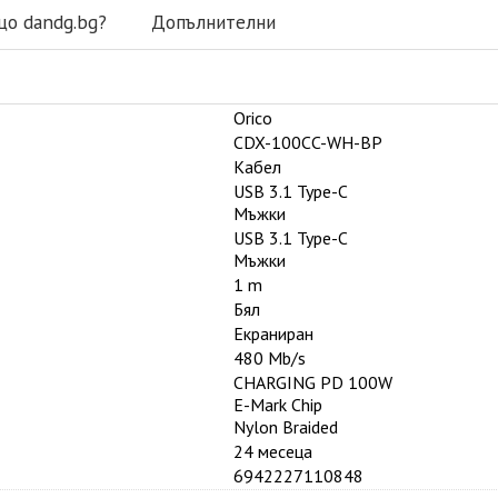
що dandg.bg?
Допълнителни
Orico
CDX-100CC-WH-BP
Кабел
USB 3.1 Type-C
Мъжки
USB 3.1 Type-C
Мъжки
1 m
Бял
Екраниран
480 Mb/s
CHARGING PD 100W
E-Mark Chip
Nylon Braided
24 месеца
6942227110848