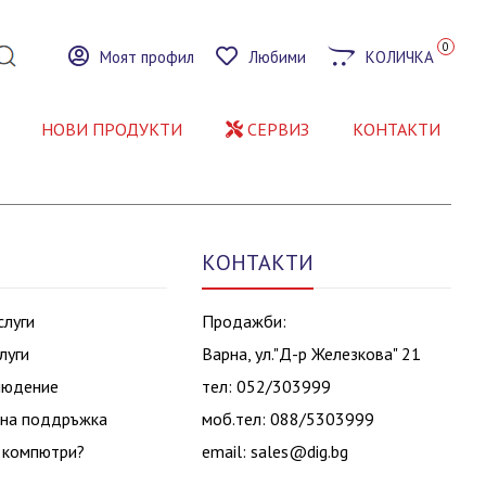
0
Моят профил
Любими
КОЛИЧКА
НОВИ ПРОДУКТИ
СЕРВИЗ
КОНТАКТИ
КОНТАКТИ
слуги
Продажби:
луги
Варна, ул."Д-р Железкова" 21
людение
тел: 052/303999
на поддръжка
моб.тел: 088/5303999
 компютри?
email:
sales@dig.bg