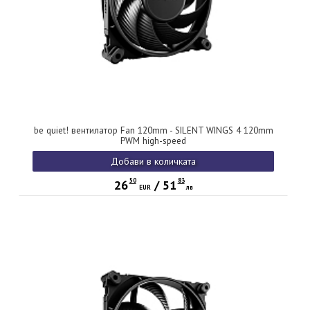
be quiet! вентилатор Fan 120mm - SILENT WINGS 4 120mm
PWM high-speed
Добави в количката
50
83
26
/
51
EUR
лв