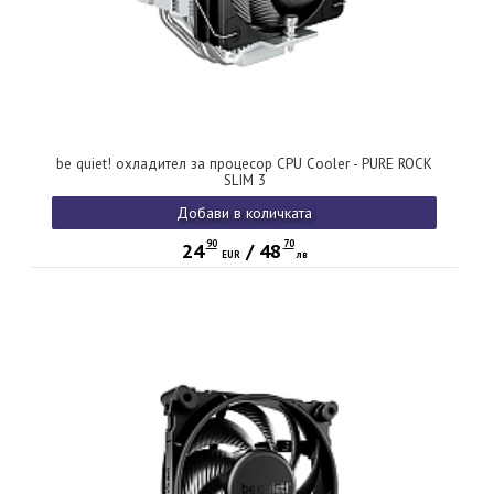
be quiet! охладител за процесор CPU Cooler - PURE ROCK
SLIM 3
Добави в количката
90
70
24
/
48
EUR
лв