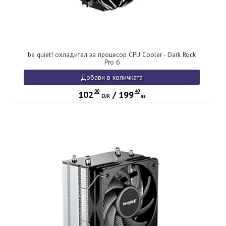
be quiet! охладител за процесор CPU Cooler - Dark Rock
Pro 6
Добави в количката
00
49
102
/
199
EUR
лв