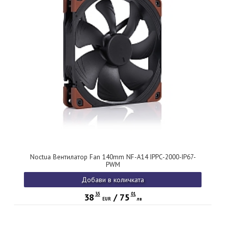
Noctua Вентилатор Fan 140mm NF-A14 IPPC-2000-IP67-
PWM
Добави в количката
35
01
38
/
75
EUR
лв