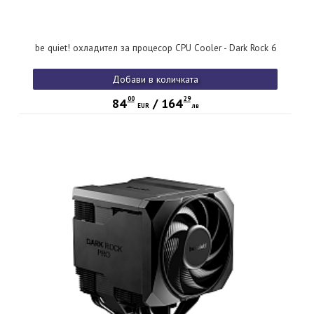
be quiet! охладител за процесор CPU Cooler - Dark Rock 6
Добави в количката
00
29
84
/
164
EUR
лв