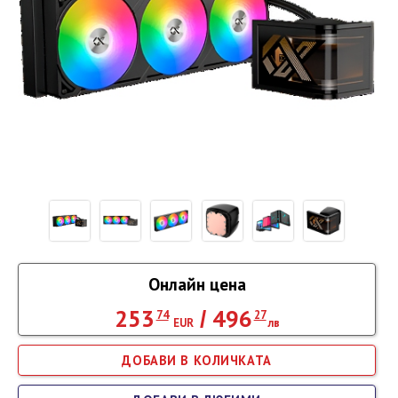
Онлайн цена
253
496
/
74
27
EUR
лв