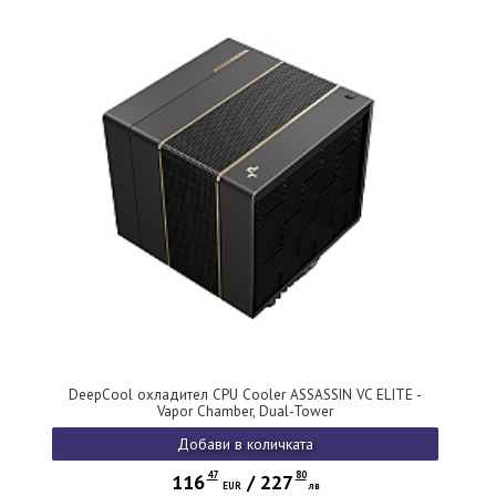
DeepCool охладител CPU Cooler ASSASSIN VC ELITE -
Vapor Chamber, Dual-Tower
Добави в количката
47
80
116
/
227
EUR
лв