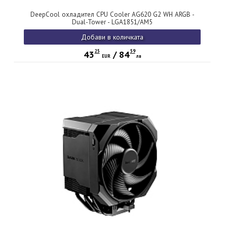
DeepCool охладител CPU Cooler AG620 G2 WH ARGB -
Dual-Tower - LGA1851/AM5
Добави в количката
25
59
43
/
84
EUR
лв