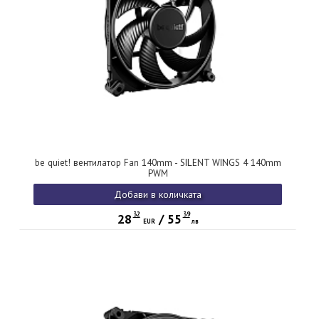
be quiet! вентилатор Fan 140mm - SILENT WINGS 4 140mm
PWM
Добави в количката
32
39
28
/
55
EUR
лв