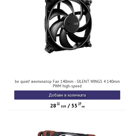
be quiet! вентилатор Fan 140mm - SILENT WINGS 4 140mm
PWM high-speed
Добави в количката
32
39
28
/
55
EUR
лв