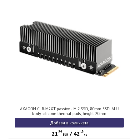
AXAGON CLR-M2XT passive - M.2 SSD, 80mm SSD, ALU
body, silicone thermal pads, height 20mm
Добави в количката
54
13
21
/
42
EUR
лв