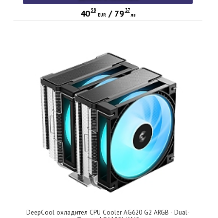
58
37
40
/
79
EUR
лв
DeepCool охладител CPU Cooler AG620 G2 ARGB - Dual-