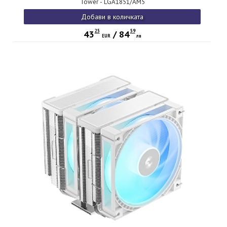
Tower - LGA1851/AM5
Добави в количката
25
59
43
/
84
EUR
лв