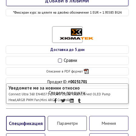
ДОБАВИ В ЛЮБИМИ
*Фиксиран курс за целите на двойно обозначение 1 EUR = 1.95583 BGN
Доставка до 5 дни
Сравни
Описание в PDF формат
Продукт ID: #
00251701
Уведомете ме за новини относно
Сподели продукта:
Connect Ultra 360 EN48371 (BK,AIO Liquid Cooler,Curved OLED Pump
Head,ARGB PWM Fan,Mini ARGB Controller)
Спецификация
Параметри
Мнения