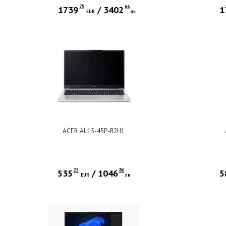
75
66
1739
/
3402
1
EUR
лв
ACER AL15-45P-R2H1
25
86
535
/
1046
5
EUR
лв