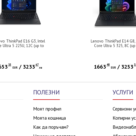
vo ThinkPad E16 G3, Intel
Lenovo ThinkPad E14 G8, 
e Ultra 5 225U, 12C (up to
Core Ultra 5 325, 8C (up
8GHz, 12MB), 16GB DDR5-
4.5GHz, 12MB), 16GB DD
0, 512GB SSD, 16" WUXGA
5600, 512GB SSD, 14" W
1920x1200) IPS AG, Intel
(1920x1200) IPS AG, Int
raphics, FHDp&IR Cam,
Graphics, FHDp&IR Ca
35
67
40
3
653
/
3233
1663
/
3253
klit KB, WLAN, BT, FPR, 4
EUR
лв
Backlit KB, WLAN, BT, FP
EUR
ll, Win 11 Pro, 3Y Onsite
cell, Win 11 Pro, 3Y Ons
ПОЛЕЗНИ
УСЛУГИ
Моят профил
Сервизни у
Моята кошница
Копирни ус
Как да поръчам?
Видеонаб