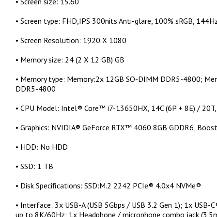
•
Screen size
: 15.60 ``
•
Screen type
: FHD,IPS 300nits Anti-glare, 100% sRGB, 144
•
Screen Resolution
: 1920 X 1080
•
Memory size
: 24 (2 X 12 GB) GB
•
Memory type
: Memory:2x 12GB SO-DIMM DDR5-4800; Memo
DDR5-4800
•
CPU Model
: Intel® Core™ i7-13650HX, 14C (6P + 8E) / 20T,
•
Graphics
: NVIDIA® GeForce RTX™ 4060 8GB GDDR6, Boos
•
HDD
: No HDD
•
SSD
: 1 TB
•
Disk Specifications
: SSD:M.2 2242 PCIe® 4.0x4 NVMe®
•
Interface
: 3x USB-A (USB 5Gbps / USB 3.2 Gen 1); 1x USB-
up to 8K/60Hz; 1x Headphone / microphone combo jack (3.5m