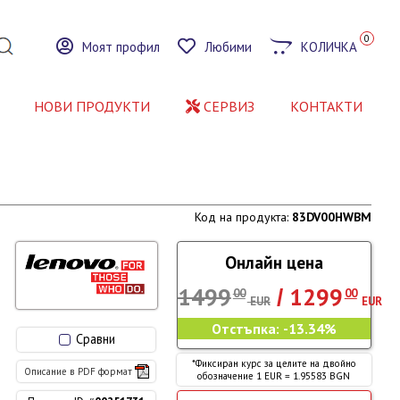
0
Моят профил
Любими
КОЛИЧКА
НОВИ ПРОДУКТИ
СЕРВИЗ
КОНТАКТИ
Код на продукта:
83DV00HWBM
Онлайн цена
1499
1299
/
00
00
EUR
EUR
Отстъпка:
-13.34%
Сравни
*Фиксиран курс за целите на двойно
Описание в PDF формат
обозначение 1 EUR = 1.95583 BGN