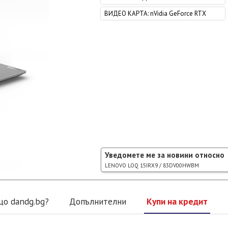
ВИДЕО КАРТА
:
nVidia GeForce RTX
Уведомете ме за новини относно
LENOVO LOQ 15IRX9 / 83DV00HWBM
що dandg.bg?
Допълнителни
Купи на кредит