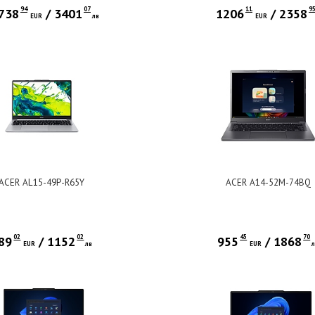
94
07
11
9
738
/
3401
1206
/
2358
EUR
лв
EUR
ACER AL15-49P-R65Y
ACER A14-52M-74BQ
02
02
45
70
89
/
1152
955
/
1868
EUR
лв
EUR