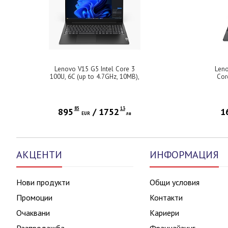
Lenovo V15 G5 Intel Core 3
Leno
100U, 6C (up to 4.7GHz, 10MB),
Cor
16GB DDR5-5200, 512GB SSD,
4.
15.6" FHD (1920x1080) IPS AG,
560
Intel UHD Graphics, HD 720p
(
Cam, WLAN, BT, 3 cell, DOS, 3Y
G
85
13
895
/
1752
1
EUR
CCI
лв
Bac
ce
АКЦЕНТИ
ИНФОРМАЦИЯ
Нови продукти
Общи условия
Промоции
Контакти
Очаквани
Кариери