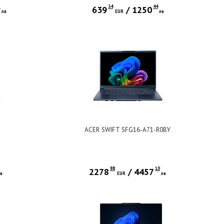
5
34
44
639
/
1250
лв
EUR
лв
ACER SWIFT SFG16-A71-R0BY
88
10
2278
/
4457
лв
EUR
лв