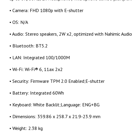
•
Camera
: FHD 1080p with E-shutter
•
OS
: N/A
•
Audio
: Stereo speakers, 2W x2, optimized with Nahimic Audio
•
Bluetooth
: BT5.2
•
LAN
: Integrated 100/1000M
•
Wi-Fi
: Wi-Fi® 6, 11ax 2x2
•
Security
: Firmware TPM 2.0 Enabled;E-shutter
•
Battery
: Integrated 60Wh
•
Keyboard
: White Backlit;Language: ENG+BG
•
Dimensions
: 359.86 x 258.7 x 21.9-23.9 mm
•
Weight
: 2.38 kg