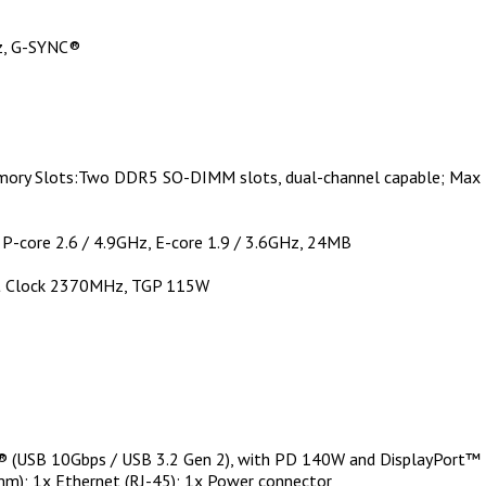
Hz, G-SYNC®
ry Slots:Two DDR5 SO-DIMM slots, dual-channel capable; Max
 P-core 2.6 / 4.9GHz, E-core 1.9 / 3.6GHz, 24MB
t Clock 2370MHz, TGP 115W
C® (USB 10Gbps / USB 3.2 Gen 2), with PD 140W and DisplayPort™ 
m); 1x Ethernet (RJ-45); 1x Power connector