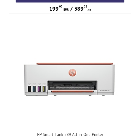
00
22
199
/
389
EUR
лв
HP Smart Tank 589 All-in-One Printer