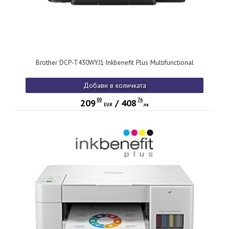
Brother DCP-T430WYJ1 Inkbenefit Plus Multifunctional
Добави в количката
00
76
209
/
408
EUR
лв