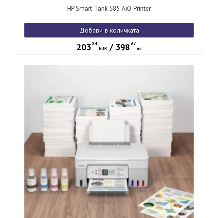
HP Smart Tank 585 AiO Printer
Добави в количката
84
67
203
/
398
EUR
лв