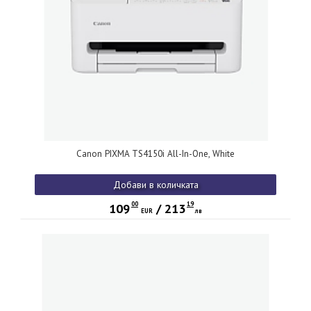
Canon PIXMA TS4150i All-In-One, White
Добави в количката
00
19
109
/
213
EUR
лв