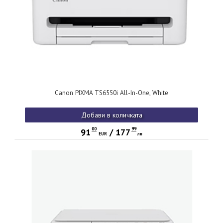
Canon PIXMA TS6550i All-In-One, White
Добави в количката
00
99
91
/
177
EUR
лв