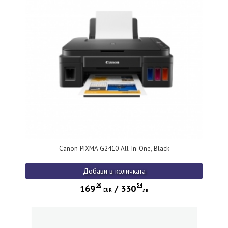
Canon PIXMA G2410 All-In-One, Black
Добави в количката
00
54
169
/
330
EUR
лв