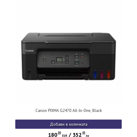
Canon PIXMA G2470 All-In-One, Black
Добави в количката
00
05
180
/
352
EUR
лв