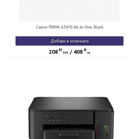
Canon PIXMA G3470 All-In-One, Black
Добави в количката
84
45
208
/
408
EUR
лв