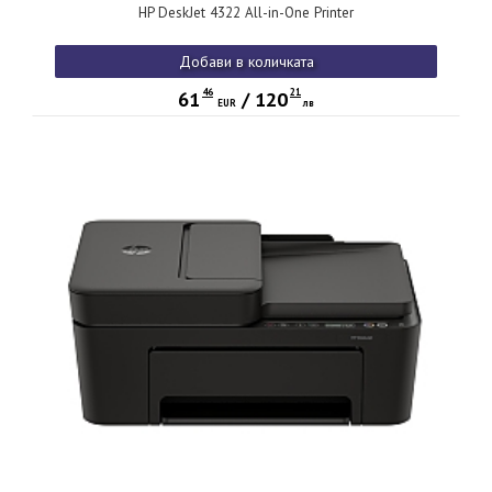
HP DeskJet 4322 All-in-One Printer
Добави в количката
46
21
61
/
120
EUR
лв