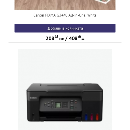
Canon PIXMA G3470 All-In-One, White
Добави в количката
84
45
208
/
408
EUR
лв