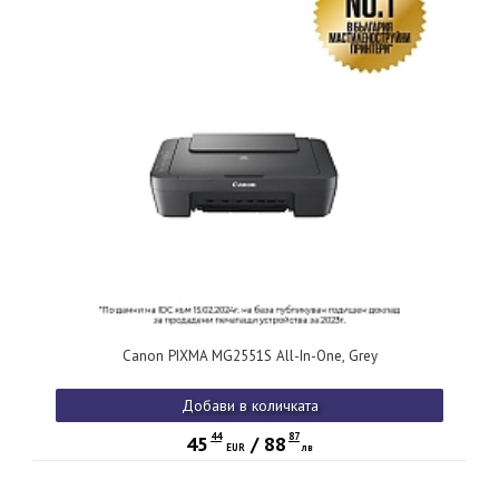
Canon PIXMA MG2551S All-In-One, Grey
Добави в количката
44
87
45
/
88
EUR
лв