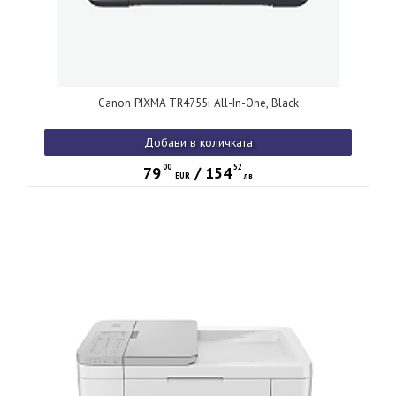
Canon PIXMA TR4755i All-In-One, Black
Добави в количката
00
52
79
/
154
EUR
лв