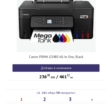
Canon PIXMA G3480 All-In-One, Black
Добави в количката
00
57
236
/
461
EUR
лв
|
1
-
24
| общо
58
продукта |
2
3
1
»