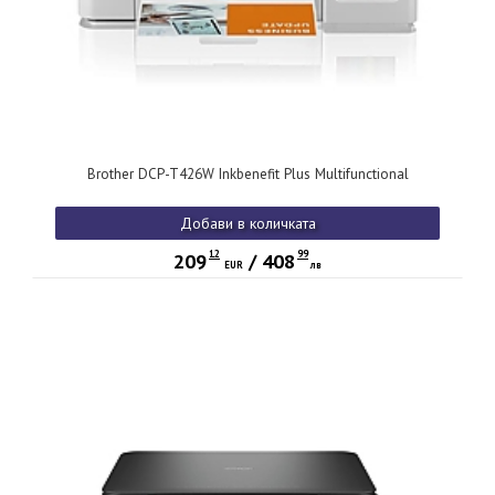
Brother DCP-T426W Inkbenefit Plus Multifunctional
Добави в количката
12
99
209
/
408
EUR
лв