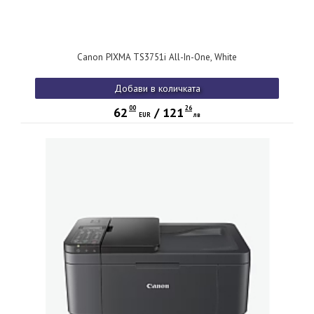
Canon PIXMA TS3751i All-In-One, White
Добави в количката
00
26
62
/
121
EUR
лв