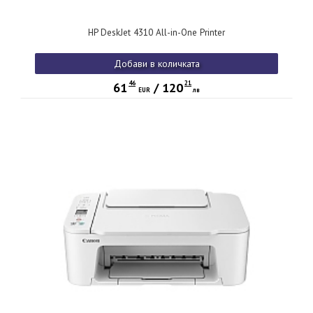
HP DeskJet 4310 All-in-One Printer
Добави в количката
46
21
61
/
120
EUR
лв