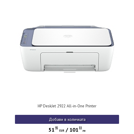
HP DeskJet 2922 All-in-One Printer
Добави в количката
92
55
51
/
101
EUR
лв