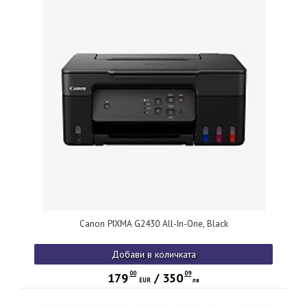
Canon PIXMA G2430 All-In-One, Black
Добави в количката
00
09
179
/
350
EUR
лв