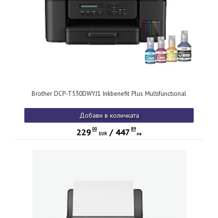
Brother DCP-T530DWYJ1 Inkbenefit Plus Multifunctional
Добави в количката
00
89
229
/
447
EUR
лв