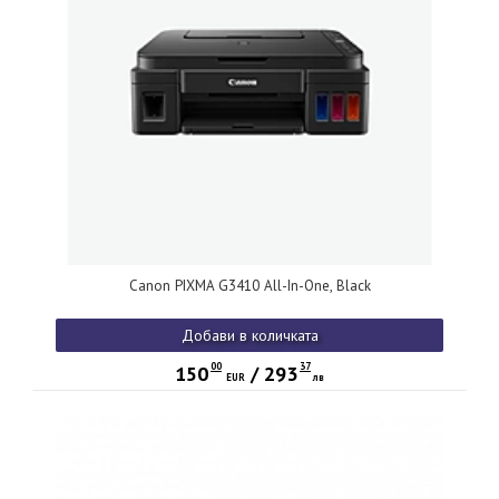
Canon PIXMA G3410 All-In-One, Black
Добави в количката
00
37
150
/
293
EUR
лв