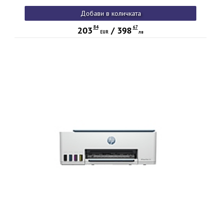
Добави в количката
84
67
203
/
398
EUR
лв