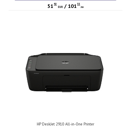
92
55
51
/
101
EUR
лв
HP DeskJet 2910 All-in-One Printer