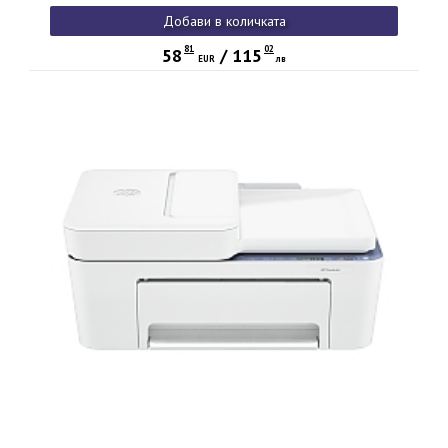
Добави в количката
81
02
58
/
115
EUR
лв