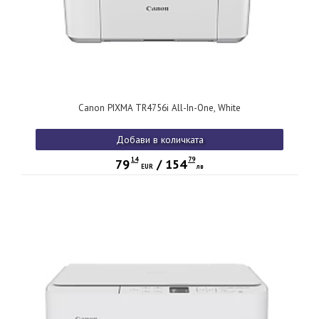
Canon PIXMA TR4756i All-In-One, White
Добави в количката
14
79
79
/
154
EUR
лв