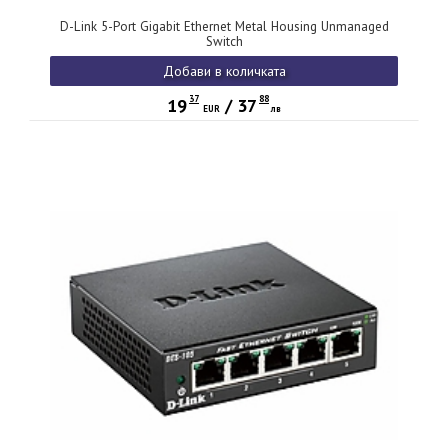
D-Link 5-Port Gigabit Ethernet Metal Housing Unmanaged
Switch
Добави в количката
37
88
19
/
37
EUR
лв