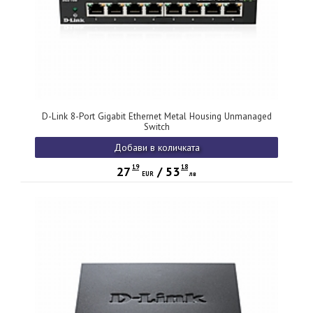
D-Link 8-Port Gigabit Ethernet Metal Housing Unmanaged
Switch
Добави в количката
19
18
27
/
53
EUR
лв