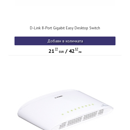
D-Link 8-Port Gigabit Easy Desktop Switch
Добави в количката
77
57
21
/
42
EUR
лв