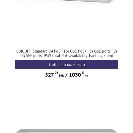
UBIQUITI Standard 24 PoE; (16) GbE PoE+, (8) GbE ports; (2)
1G SFP ports; 95W total PoE availability; Fanless, silent
cooling.
Добави в количката
04
80
527
/
1030
EUR
лв