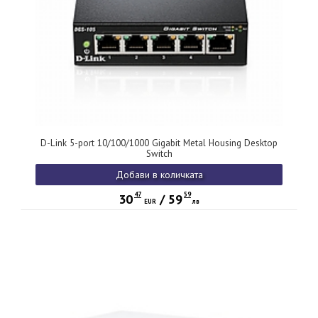
D-Link 5-port 10/100/1000 Gigabit Metal Housing Desktop
Switch
Добави в количката
47
59
30
/
59
EUR
лв