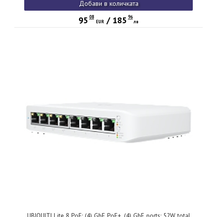
Добави в количката
08
96
95
/
185
EUR
лв
UBIQUITI Lite 8 PoE; (4) GbE PoE+, (4) GbE ports; 52W total