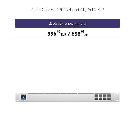
Cisco Catalyst 1200 24-port GE, 4x1G SFP
Добави в количката
90
03
356
/
698
EUR
лв