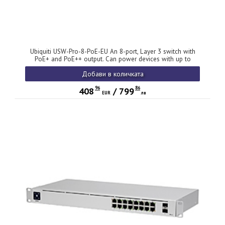
Ubiquiti USW-Pro-8-PoE-EU An 8-port, Layer 3 switch with
PoE+ and PoE++ output. Can power devices with up to
120W, with a power consumption of 30W (Excluding PoE
Добави в количката
output)
96
86
408
/
799
EUR
лв