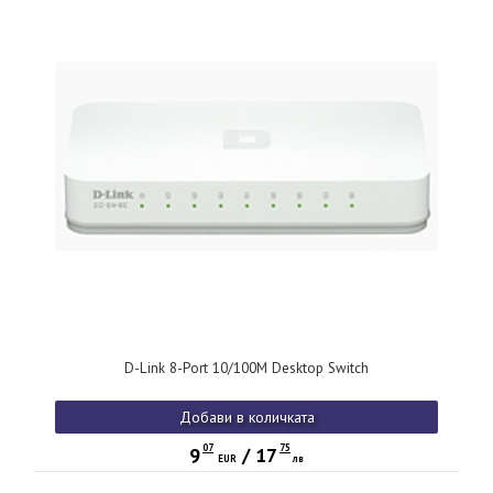
D-Link 8-Port 10/100M Desktop Switch
Добави в количката
07
75
9
/
17
EUR
лв