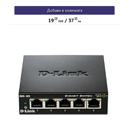
Добави в количката
20
55
19
/
37
EUR
лв