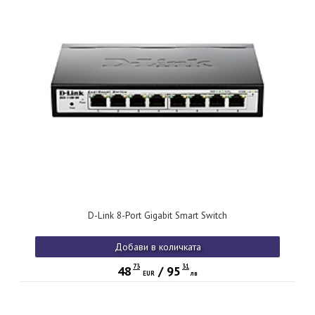
D-Link 8-Port Gigabit Smart Switch
Добави в количката
73
31
48
/
95
EUR
лв