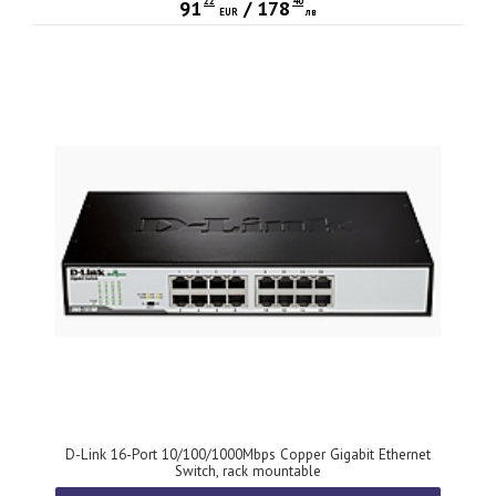
22
40
91
/
178
EUR
лв
D-Link 16-Port 10/100/1000Mbps Copper Gigabit Ethernet
Switch, rack mountable