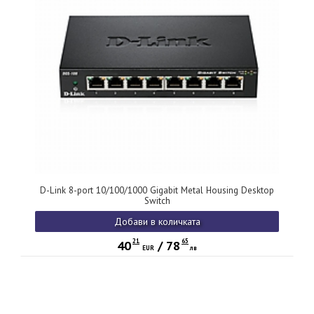
D-Link 8-port 10/100/1000 Gigabit Metal Housing Desktop
Switch
Добави в количката
21
65
40
/
78
EUR
лв