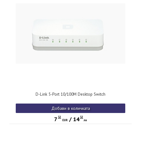
D-Link 5-Port 10/100M Desktop Switch
Добави в количката
32
32
7
/
14
EUR
лв