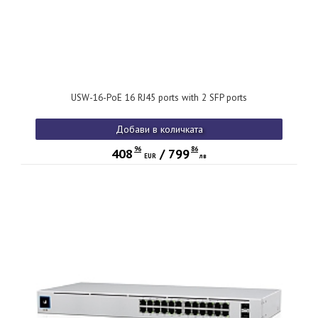
USW-16-PoE 16 RJ45 ports with 2 SFP ports
Добави в количката
96
86
408
/
799
EUR
лв