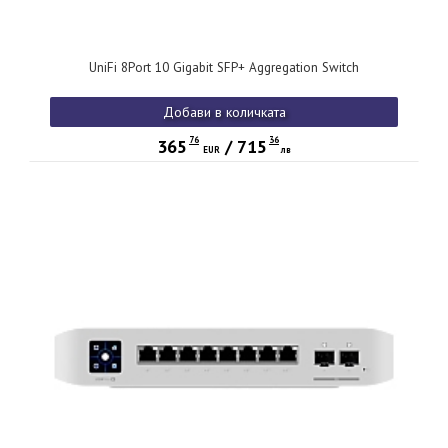
UniFi 8Port 10 Gigabit SFP+ Aggregation Switch
Добави в количката
76
36
365
/
715
EUR
лв