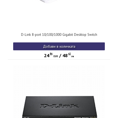
D-Link 8-port 10/100/1000 Gigabit Desktop Switch
Добави в количката
86
62
24
/
48
EUR
лв