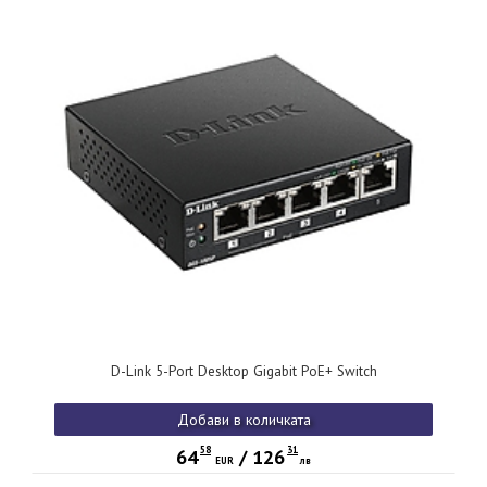
D-Link 5-Port Desktop Gigabit PoE+ Switch
Добави в количката
58
31
64
/
126
EUR
лв