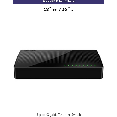
Добави в количката
01
22
18
/
35
EUR
лв
8-port Gigabit Ethernet Switch