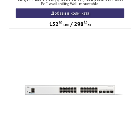
PoE availability; Wall mountable.
Добави в количката
64
54
152
/
298
EUR
лв