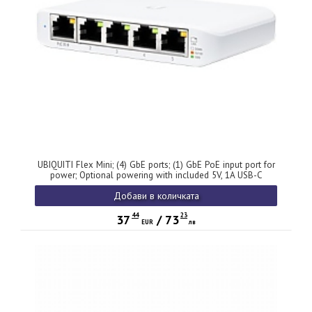
UBIQUITI Flex Mini; (4) GbE ports; (1) GbE PoE input port for
power; Optional powering with included 5V, 1A USB-C
adapter.
Добави в количката
44
23
37
/
73
EUR
лв