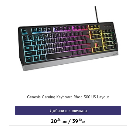
Genesis Gaming Keyboard Rhod 300 US Layout
Добави в количката
42
93
20
/
39
EUR
лв