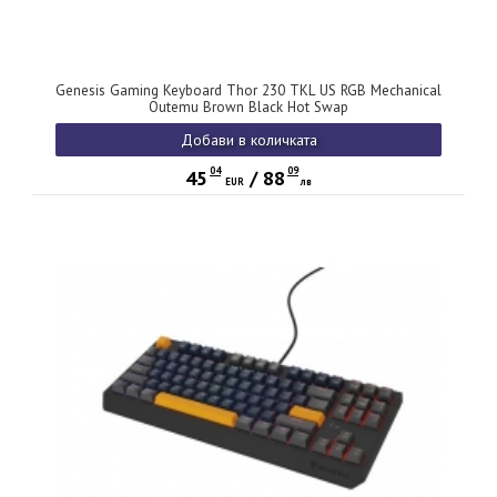
Genesis Gaming Keyboard Thor 230 TKL US RGB Mechanical
Outemu Brown Black Hot Swap
Добави в количката
04
09
45
/
88
EUR
лв