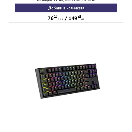
Добави в количката
58
78
76
/
149
EUR
лв