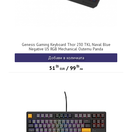
Genesis Gaming Keyboard Thor 230 TKL Naval Blue
Negative US RGB Mechanical Outemu Panda
Добави в количката
06
86
51
/
99
EUR
лв