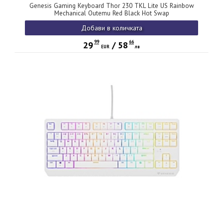
Genesis Gaming Keyboard Thor 230 TKL Lite US Rainbow
Mechanical Outemu Red Black Hot Swap
Добави в количката
99
66
29
/
58
EUR
лв