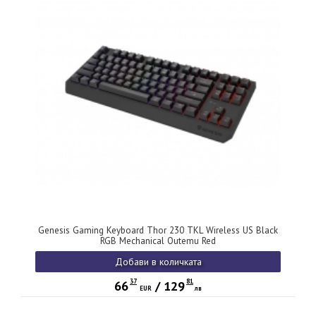
Genesis Gaming Keyboard Thor 230 TKL Wireless US Black
RGB Mechanical Outemu Red
Добави в количката
37
81
66
/
129
EUR
лв