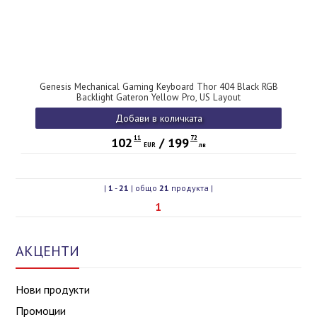
Genesis Mechanical Gaming Keyboard Thor 404 Black RGB
Backlight Gateron Yellow Pro, US Layout
Добави в количката
11
72
102
/
199
EUR
лв
|
1
-
21
| общо
21
продукта |
1
АКЦЕНТИ
Нови продукти
Промоции