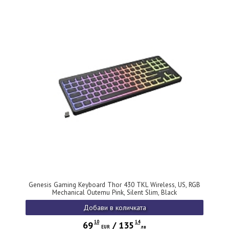
Genesis Gaming Keyboard Thor 430 TKL Wireless, US, RGB
Mechanical Outemu Pink, Silent Slim, Black
Добави в количката
10
14
69
/
135
EUR
лв