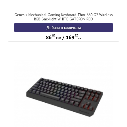
Genesis Mechanical Gaming Keyboard Thor 660 G2 Wireless
RGB Backlight WHITE GATERON RED
Добави в количката
80
77
86
/
169
EUR
лв