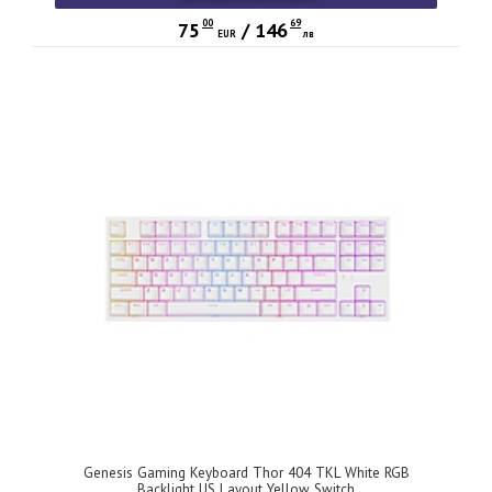
00
69
75
/
146
EUR
лв
Genesis Gaming Keyboard Thor 404 TKL White RGB
Backlight US Layout Yellow Switch