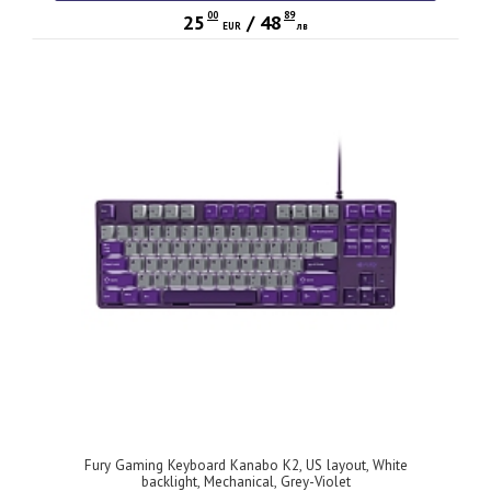
00
89
25
/
48
EUR
лв
Fury Gaming Keyboard Kanabo K2, US layout, White
backlight, Mechanical, Grey-Violet