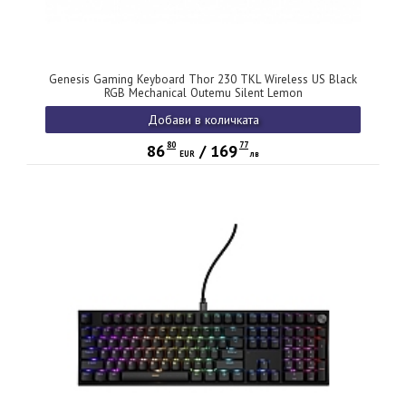
Genesis Gaming Keyboard Thor 230 TKL Wireless US Black
RGB Mechanical Outemu Silent Lemon
Добави в количката
80
77
86
/
169
EUR
лв