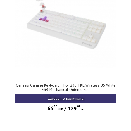
Genesis Gaming Keyboard Thor 230 TKL Wireless US White
RGB Mechanical Outemu Red
Добави в количката
37
81
66
/
129
EUR
лв