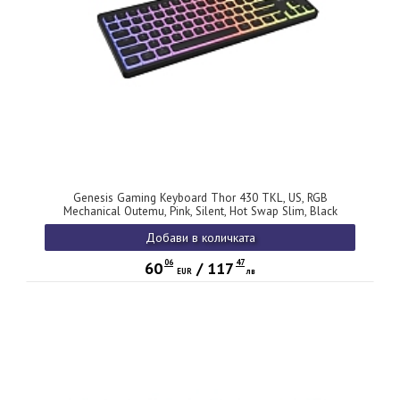
Genesis Gaming Keyboard Thor 430 TKL, US, RGB
Mechanical Outemu, Pink, Silent, Hot Swap Slim, Black
Добави в количката
06
47
60
/
117
EUR
лв