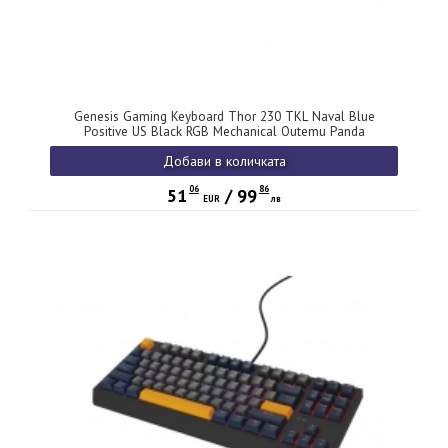
Genesis Gaming Keyboard Thor 230 TKL Naval Blue
Positive US Black RGB Mechanical Outemu Panda
Добави в количката
06
86
51
/
99
EUR
лв