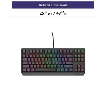
Добави в количката
00
89
25
/
48
EUR
лв