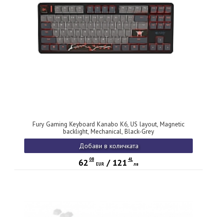
Fury Gaming Keyboard Kanabo K6, US layout, Magnetic
backlight, Mechanical, Black-Grey
Добави в количката
08
41
62
/
121
EUR
лв