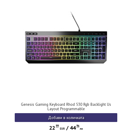
Genesis Gaming Keyboard Rhod 530 Rgb Backlight Us
Layout Programmable
Добави в количката
99
96
22
/
44
EUR
лв