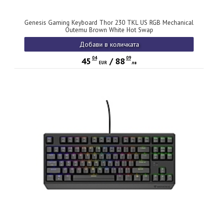
Genesis Gaming Keyboard Thor 230 TKL US RGB Mechanical
Outemu Brown White Hot Swap
Добави в количката
04
09
45
/
88
EUR
лв