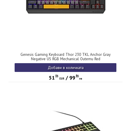
Genesis Gaming Keyboard Thor 230 TKL Anchor Gray
Negative US RGB Mechanical Outemu Red
Добави в количката
06
86
51
/
99
EUR
лв