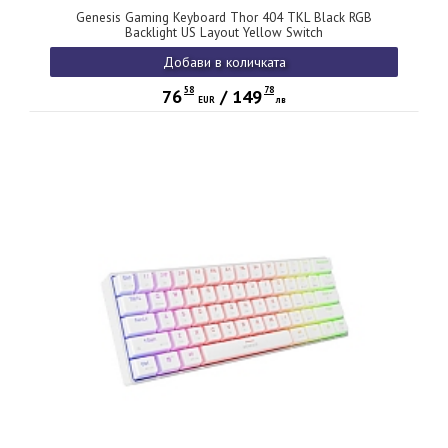
Genesis Gaming Keyboard Thor 404 TKL Black RGB
Backlight US Layout Yellow Switch
Добави в количката
58
78
76
/
149
EUR
лв