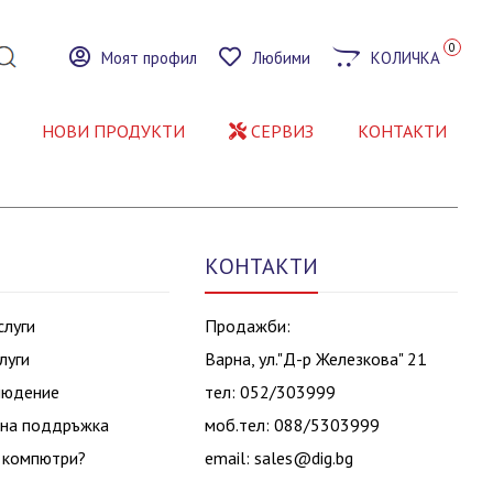
0
Моят профил
Любими
КОЛИЧКА
НОВИ ПРОДУКТИ
СЕРВИЗ
КОНТАКТИ
КОНТАКТИ
слуги
Продажби:
луги
Варна, ул."Д-р Железкова" 21
людение
тел: 052/303999
на поддръжка
моб.тел: 088/5303999
 компютри?
email:
sales@dig.bg