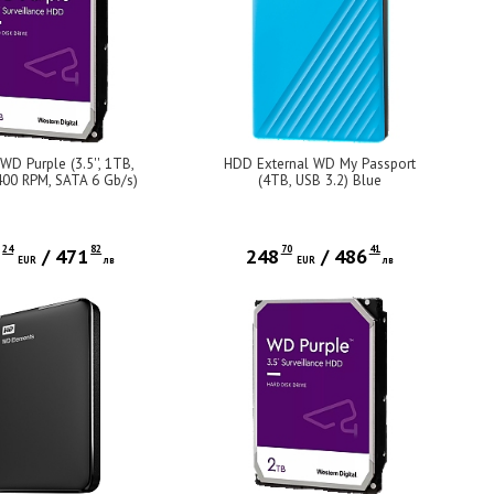
D Purple (3.5'', 1TB,
HDD External WD My Passport
00 RPM, SATA 6 Gb/s)
(4TB, USB 3.2) Blue
24
82
70
41
1
/
471
248
/
486
EUR
лв
EUR
лв