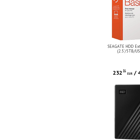
SEAGATE HDD Exte
(2.5'/5TB/US
31
232
/
EUR