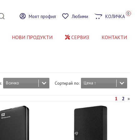
0
Моят профил
Любими
КОЛИЧКА
НОВИ ПРОДУКТИ
СЕРВИЗ
КОНТАКТИ
:
Всичко
Сортирай по:
Цена ↑
1
2
»