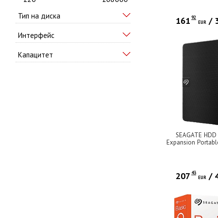
Тип на диска
92
161
/
EUR
Интерфейс
Капацитет
SEAGATE HDD 
Expansion Portabl
USB 3.0/ RMN 
43
207
/
EUR