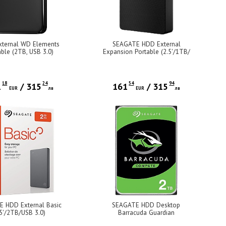
ternal WD Elements
SEAGATE HDD External
able (2TB, USB 3.0)
Expansion Portable (2.5'/1TB/
USB 3.0/ RMN SRD0NF1)
18
24
54
94
1
/
315
161
/
315
EUR
лв
EUR
лв
 HDD External Basic
SEAGATE HDD Desktop
.5'/2TB/USB 3.0)
Barracuda Guardian
(3.5"/2TB/SATA