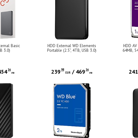
rnal Basic
HDD External WD Elements
HDD AV W
B 3.0)
Portable (2.5”, 4TB, USB 3.0)
64MB, 54
36
98
36
454
239
/
469
24
лв
EUR
лв