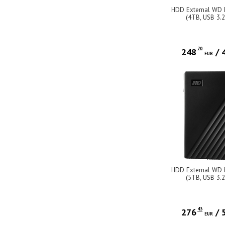
HDD External WD 
(4TB, USB 3.2
70
248
/
EUR
HDD External WD 
(5TB, USB 3.2
43
276
/
EUR