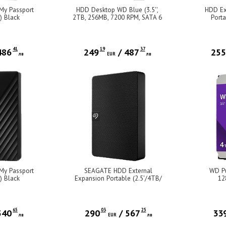
My Passport
HDD Desktop WD Blue (3.5'',
HDD Ex
) Black
2TB, 256MB, 7200 RPM, SATA 6
Porta
Gb/s)
41
19
37
486
249
/
487
25
лв
EUR
лв
My Passport
SEAGATE HDD External
WD Pu
) Black
Expansion Portable (2.5'/4TB/
12
USB 3.0/ RMN SRD0NF1)
65
03
25
540
290
/
567
33
лв
EUR
лв