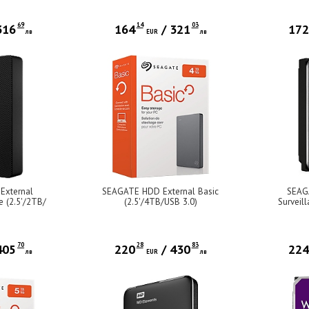
69
14
03
316
164
/
321
17
лв
EUR
лв
External
SEAGATE HDD External Basic
SEAG
e (2.5'/2TB/
(2.5'/4TB/USB 3.0)
Surveil
SRD0NF1)
6
70
28
83
405
220
/
430
22
лв
EUR
лв