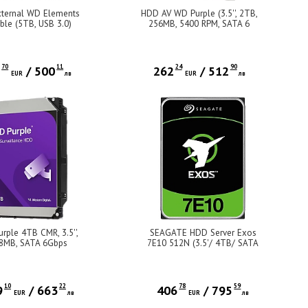
ternal WD Elements
HDD AV WD Purple (3.5'', 2TB,
ble (5TB, USB 3.0)
256MB, 5400 RPM, SATA 6
Gb/s)
70
11
24
90
5
/
500
262
/
512
EUR
лв
EUR
лв
rple 4TB CMR, 3.5'',
SEAGATE HDD Server Exos
8MB, SATA 6Gbps
7E10 512N (3.5'/ 4TB/ SATA
6Gb/s / 7200rpm)
10
22
78
59
9
/
663
406
/
795
EUR
лв
EUR
лв