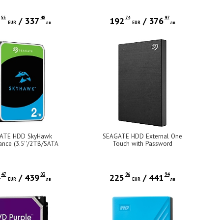
6Gb/s/7200rpm)
55
48
74
97
2
/
337
192
/
376
EUR
лв
EUR
лв
ATE HDD SkyHawk
SEAGATE HDD External One
lance (3.5''/2TB/SATA
Touch with Password
Gb/s/rpm 5400)
(2.5'/4TB/USB 3.0)
47
03
96
94
4
/
439
225
/
441
EUR
лв
EUR
лв