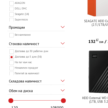
AXAGON
DELL EMC
Seagate (14)
Supermicro
SEAGATE HDD Ext
(2.5'/1TB/U
Toshiba
Промоции
Transcend
Без кампания
Western Digital (22)
17
132
/
EUR
Стокова наличност
Доставка до 30 работни дни
Доставка до 5 дни (36)
На път към нас
Неналичен продукт
Попитай за наличност
Складова наличност
Обем на диска
HDD External WD 
(1TB, USB 3.2
120
108000