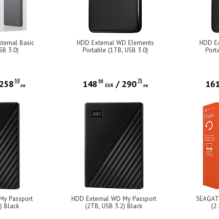
ernal Basic
HDD External WD Elements
HDD Ex
SB 3.0)
Portable (1TB, USB 3.0)
Port
50
66
75
258
148
/
290
16
лв
EUR
лв
My Passport
HDD External WD My Passport
SEAGATE
) Black
(2TB, USB 3.2) Black
(2