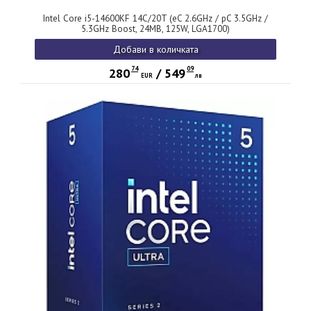
Intel Core i5-14600KF 14C/20T (eC 2.6GHz / pC 3.5GHz /
5.3GHz Boost, 24MB, 125W, LGA1700)
Добави в количката
74
09
280
/
549
EUR
лв