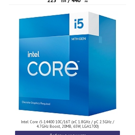
225
/
440
EUR
лв
Intel Core i5-14400 10C/16T (eC 1.8GHz / pC 2.5GHz /
4.7GHz Boost, 20MB, 65W, LGA1700)