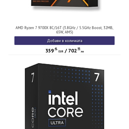
AMD Ryzen 7 9700X 8C/16T (3.8GHz / 5.5GHz Boost, 32MB,
65W, AM5)
Добави в количката
41
95
359
/
702
EUR
лв