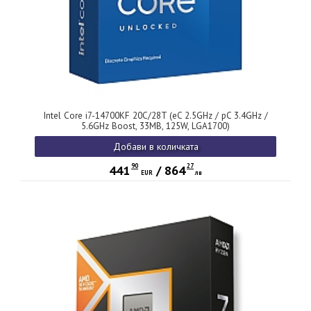
Intel Core i7-14700KF 20C/28T (eC 2.5GHz / pC 3.4GHz /
5.6GHz Boost, 33MB, 125W, LGA1700)
Добави в количката
90
27
441
/
864
EUR
лв