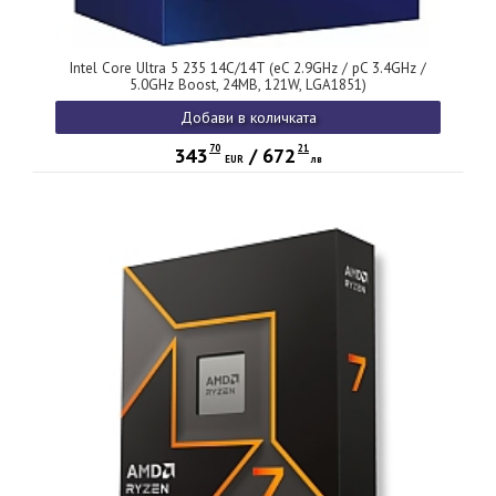
Intel Core Ultra 5 235 14C/14T (eC 2.9GHz / pC 3.4GHz /
5.0GHz Boost, 24MB, 121W, LGA1851)
Добави в количката
70
21
343
/
672
EUR
лв