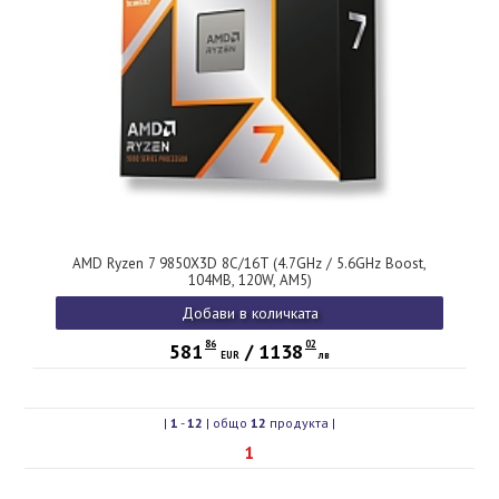
AMD Ryzen 7 9850X3D 8C/16T (4.7GHz / 5.6GHz Boost,
104MB, 120W, AM5)
Добави в количката
86
02
581
/
1138
EUR
лв
|
1
-
12
| общо
12
продукта |
1