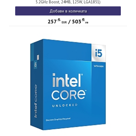
5.2GHz Boost, 24MB, 125W, LGA1851)
Добави в количката
41
45
257
/
503
EUR
лв