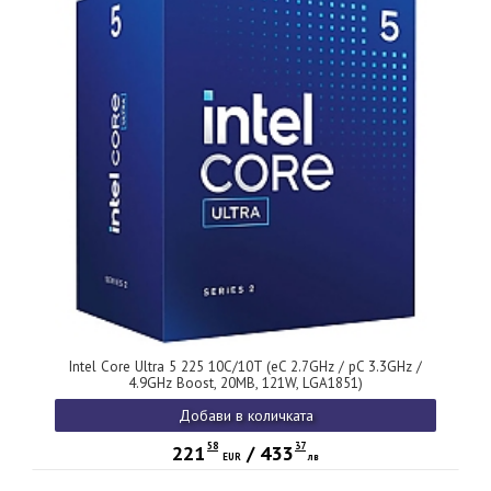
Intel Core Ultra 5 225 10C/10T (eC 2.7GHz / pC 3.3GHz /
4.9GHz Boost, 20MB, 121W, LGA1851)
Добави в количката
58
37
221
/
433
EUR
лв