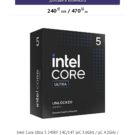
Добави в количката
47
32
240
/
470
EUR
лв
Intel Core Ultra 5 245KF 14C/14T (eC 3.6GHz / pC 4.2GHz /