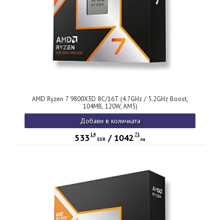
AMD Ryzen 7 9800X3D 8C/16T (4.7GHz / 5.2GHz Boost,
104MB, 120W, AM5)
Добави в количката
14
73
533
/
1042
EUR
лв