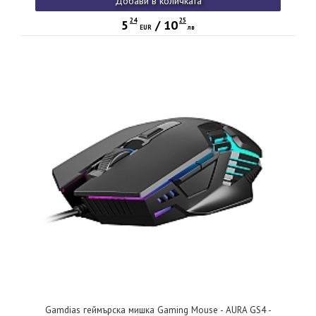
Добави в количката
24
25
5
/
10
EUR
лв
Gamdias геймърска мишка Gaming Mouse - AURA GS4 -