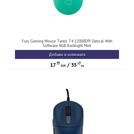
Fury Gaming Mouse Tanto T4 12000DPI Optical With
Software RGB Backlight Mint
Добави в количката
99
19
17
/
35
EUR
лв