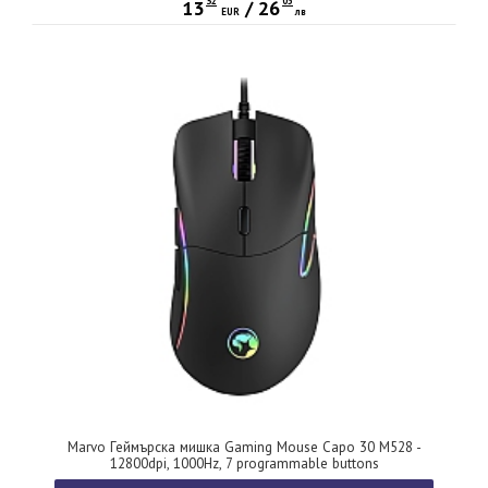
32
05
13
/
26
EUR
лв
Marvo Геймърска мишка Gaming Mouse Capo 30 M528 -
12800dpi, 1000Hz, 7 programmable buttons