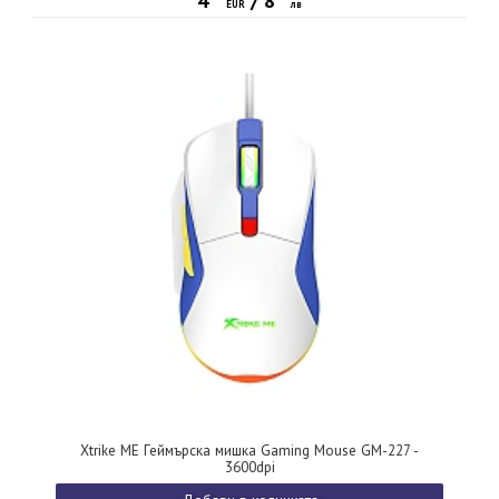
4
/
8
EUR
лв
Xtrike ME Геймърска мишка Gaming Mouse GM-227 -
3600dpi