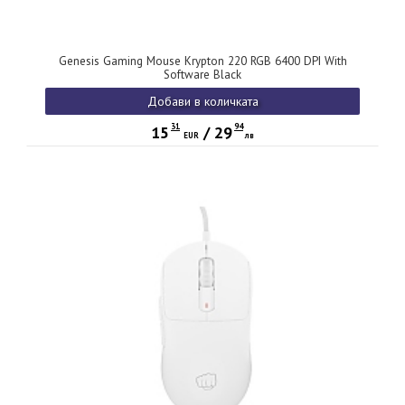
Genesis Gaming Mouse Krypton 220 RGB 6400 DPI With
Software Black
Добави в количката
31
94
15
/
29
EUR
лв