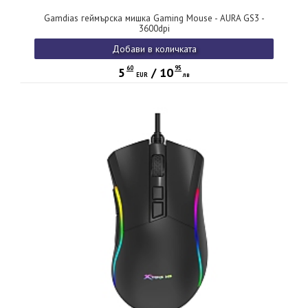
Gamdias геймърска мишка Gaming Mouse - AURA GS3 -
3600dpi
Добави в количката
60
95
5
/
10
EUR
лв