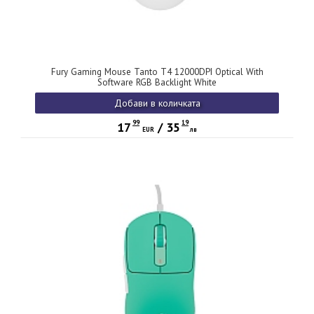
Fury Gaming Mouse Tanto T4 12000DPI Optical With
Software RGB Backlight White
Добави в количката
99
19
17
/
35
EUR
лв