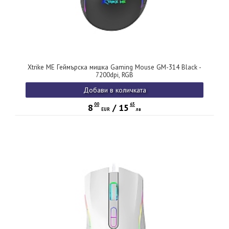
Xtrike ME Геймърска мишка Gaming Mouse GM-314 Black -
7200dpi, RGB
Добави в количката
00
65
8
/
15
EUR
лв