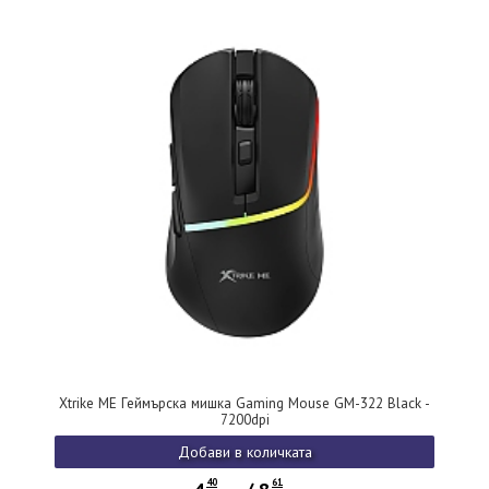
Xtrike ME Геймърска мишка Gaming Mouse GM-322 Black -
7200dpi
Добави в количката
40
61