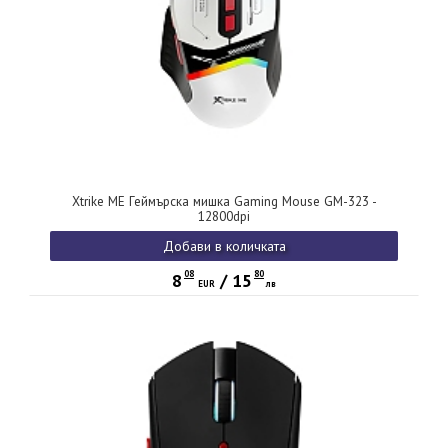
Xtrike ME Геймърска мишка Gaming Mouse GM-323 -
12800dpi
Добави в количката
08
80
8
/
15
EUR
лв