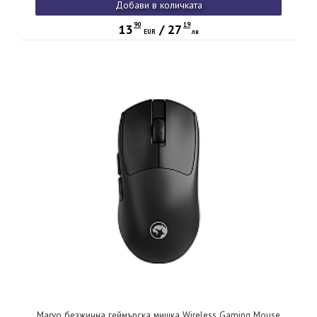
Добави в количката
90
19
13
/
27
EUR
лв
Marvo безжична геймърска мишка Wireless Gaming Mouse