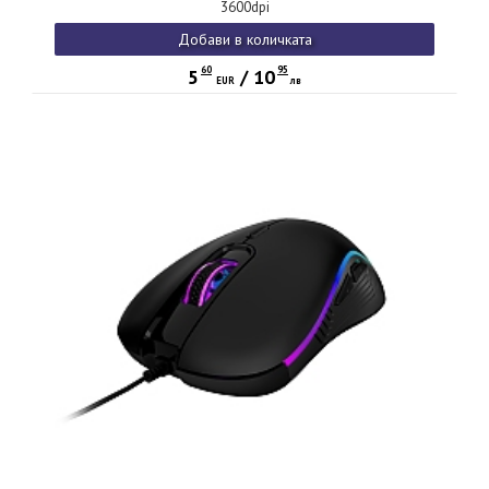
3600dpi
Добави в количката
60
95
5
/
10
EUR
лв