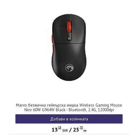
Marvo безжична геймърска мишка Wireless Gaming Mouse
Niro 60W G964W Black - Bluetooth, 2.4G, 12000dpi
Добави в количката
15
72
13
/
25
EUR
лв