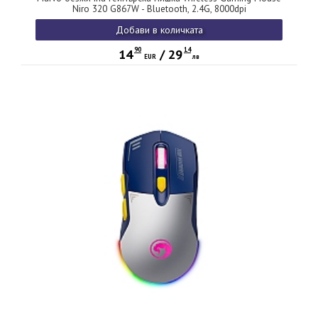
Niro 320 G867W - Bluetooth, 2.4G, 8000dpi
Добави в количката
90
14
14
/
29
EUR
лв