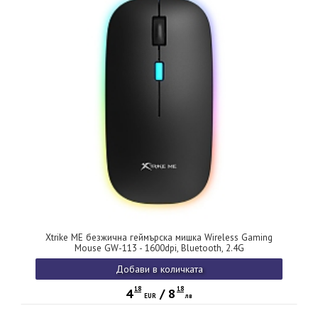
Xtrike ME безжична геймърска мишка Wireless Gaming
Mouse GW-113 - 1600dpi, Bluetooth, 2.4G
Добави в количката
18
18
4
/
8
EUR
лв