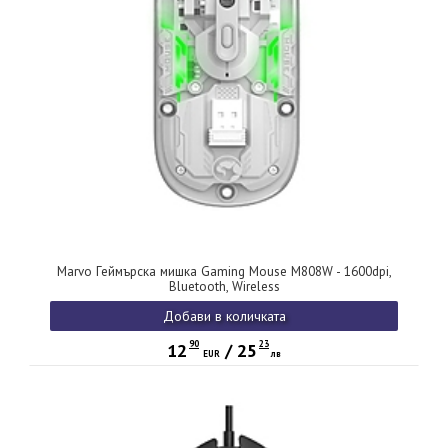
Marvo Геймърска мишка Gaming Mouse M808W - 1600dpi,
Bluetooth, Wireless
Добави в количката
90
23
12
/
25
EUR
лв