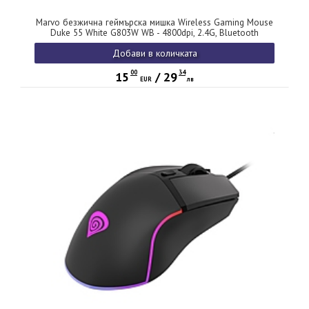
Marvo безжична геймърска мишка Wireless Gaming Mouse
Duke 55 White G803W WB - 4800dpi, 2.4G, Bluetooth
Добави в количката
00
34
15
/
29
EUR
лв