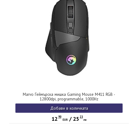
Marvo Геймърска мишка Gaming Mouse M411 RGB -
12800dpi, programmable, 1000Hz
Добави в количката
90
23
12
/
25
EUR
лв