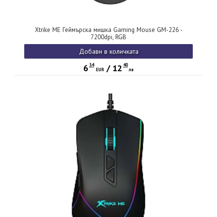
Xtrike ME Геймърска мишка Gaming Mouse GM-226 -
7200dpi, RGB
Добави в количката
34
40
6
/
12
EUR
лв