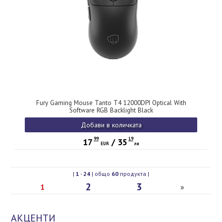
Fury Gaming Mouse Tanto T4 12000DPI Optical With
Software RGB Backlight Black
Добави в количката
99
19
17
/
35
EUR
лв
|
1
-
24
| общо
60
продукта |
2
3
1
»
АКЦЕНТИ