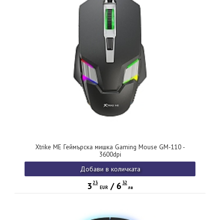
Xtrike ME Геймърска мишка Gaming Mouse GM-110 -
3600dpi
Добави в количката
23
32
3
/
6
EUR
лв