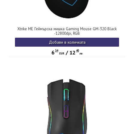
Xtrike ME Геймърска мишка Gaming Mouse GM-320 Black
-12800dpi, RGB
Добави в количката
34
40
6
/
12
EUR
лв