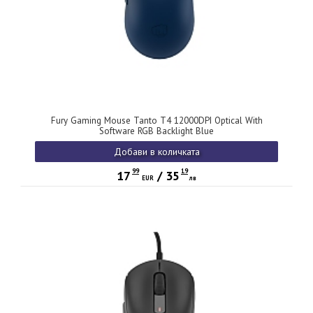
Fury Gaming Mouse Tanto T4 12000DPI Optical With
Software RGB Backlight Blue
Добави в количката
99
19
17
/
35
EUR
лв