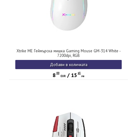
Xtrike ME Геймърска мишка Gaming Mouse GM-314 White -
7200dpi, RGB
Добави в количката
00
65
8
/
15
EUR
лв