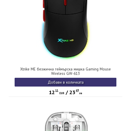
Xtrike ME безжична геймърска мишка Gaming Mouse
Wireless GW-613
Добави в количката
11
69
12
/
23
EUR
лв